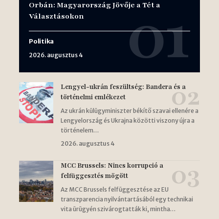
Orbán: Magyarország Jövője a Tét a
Választásokon
Politika
2026. augusztus 4
Lengyel-ukrán feszültség: Bandera és a
történelmi emlékezet
Az ukrán külügyminiszter békítő szavai ellenére a
Lengyelország és Ukrajna közötti viszony újra a
történelem…
2026. augusztus 4
MCC Brussels: Nincs korrupció a
felfüggesztés mögött
Az MCC Brussels felfüggesztése az EU
transzparencia nyilvántartásából egy technikai
vita ürügyén szivárogtatták ki, mintha…