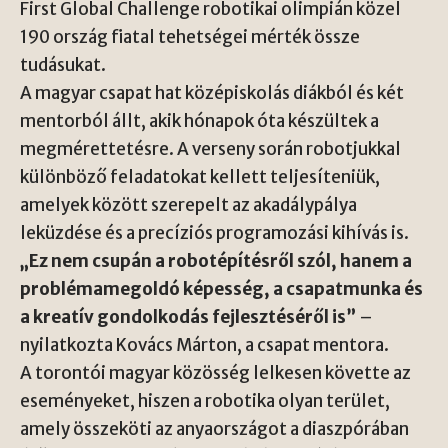
First Global Challenge robotikai olimpián közel
190 ország fiatal tehetségei mérték össze
tudásukat.
A magyar csapat hat középiskolás diákból és két
mentorból állt, akik hónapok óta készültek a
megmérettetésre. A verseny során robotjukkal
különböző feladatokat kellett teljesíteniük,
amelyek között szerepelt az akadálypálya
leküzdése és a precíziós programozási kihívás is.
„Ez nem csupán a robotépítésről szól, hanem a
problémamegoldó képesség, a csapatmunka és
a kreatív gondolkodás fejlesztéséről is”
–
nyilatkozta Kovács Márton, a csapat mentora.
A torontói magyar közösség lelkesen követte az
eseményeket, hiszen a robotika olyan terület,
amely összeköti az anyaországot a diaszpórában