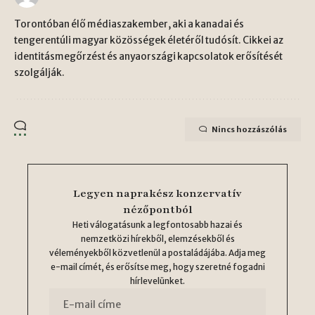
Torontóban élő médiaszakember, aki a kanadai és
tengerentúli magyar közösségek életéről tudósít. Cikkei az
identitásmegőrzést és anyaországi kapcsolatok erősítését
szolgálják.
Nincs hozzászólás
Legyen naprakész konzervatív
nézőpontból
Heti válogatásunk a legfontosabb hazai és
nemzetközi hírekből, elemzésekből és
véleményekből közvetlenül a postaládájába. Adja meg
e-mail címét, és erősítse meg, hogy szeretné fogadni
hírlevelünket.