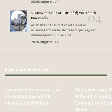
2026. augusztus 4
Visszavonták az M1 Híradó új vezetőinek
kinevezését
Az M1 Híradó frissített vezetésének és
műsorvezetőinek bejelentése csupán egy nap
után megsemmisült. A Duna…
2026. augusztus 4
Ezek is érdekelhetnek
Dráguló benzin miatt nő
Magyarország 
az elektromos autók
Műhold Projektj
eladása Európában
Űralapú 5G Háló
Jövője
Az olajpiaci zavarok és az