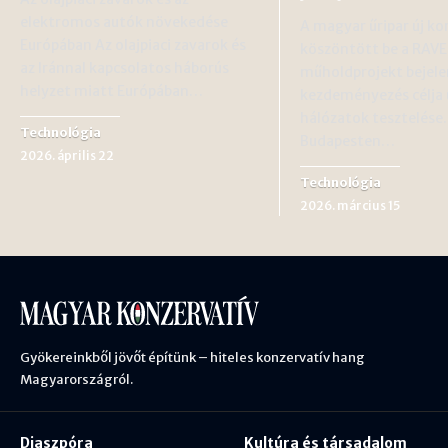
elektromos autók növekedése
A magyar űripar új ko
Európában Az olajpiaci zavarok és
köszöntött be a RAV
az Iránnal kapcsolatos háborús
műholdprojekt bejele
helyzet miatt Európában…
kezdeményezés célja 
hálózatok tesztelése
Technológia
Budapesten…
2026. április 22
Technológia
2026. március 15
Gyökereinkből jövőt építünk – hiteles konzervatív hang
Magyarországról.
Diaszpóra
Kultúra és társadalom