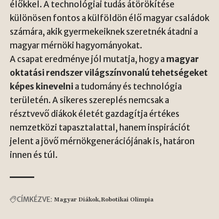
élőkkel. A technológiai tudás átörökítése
különösen fontos a külföldön élő magyar családok
számára, akik gyermekeiknek szeretnék átadni a
magyar mérnöki hagyományokat.
A csapat eredménye jól mutatja, hogy a
magyar
oktatási rendszer világszínvonalú tehetségeket
képes kinevelni
a tudomány és technológia
területén. A sikeres szereplés nemcsak a
résztvevő diákok életét gazdagítja értékes
nemzetközi tapasztalattal, hanem inspirációt
jelent a jövő mérnökgenerációjának is, határon
innen és túl.
CÍMKÉZVE:
Magyar Diákok
Robotikai Olimpia