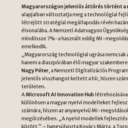
Magyarországon jelentős áttörés történt a 
alapjaiban változtatja meg a technológiai fej
létrejött stratégiai megállapodás révén hazán
élvonalába. A Nemzeti Adatvagyon Ügynökség l
mindössze 7%-a használt eddig MI-megoldás
emelkedik.
„Magyarország technológiai ugrása nemcsak 
hanem a diaszpórában élő magyar szakemberek 
Nagy Péter
, a Nemzeti Digitalizációs Progra
jelentős visszhangot keltett a hír, hiszen szá
területen.
A
Microsoft AI Innovation Hub
létrehozásával
különösen a magyar nyelvi modelleket fejleszt
számára, hiszen az anyanyelvű MI-megoldások 
megőrzésében. „A nyelvi modellek fejlesztése
között,” – hangsúlyozta Kovács Márta, a Toro