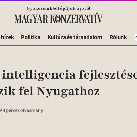
Gyökereinkből építjük a jövőt
s hírek
Politika
Kultúra és társadalom
Rólunk
ntelligencia fejlesztés
ik fel Nyugathoz
19
1 perces olvasmány