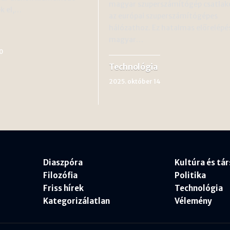
magyar szuperszámítógép csatlak
k el,…
az európai szuperszámítógépes
hálózathoz. Ez hatalmas előrelépé
magyar…
0
Technológia
2025. október 14
Diaszpóra
Kultúra és tá
Filozófia
Politika
Friss hírek
Technológia
Kategorizálatlan
Vélemény