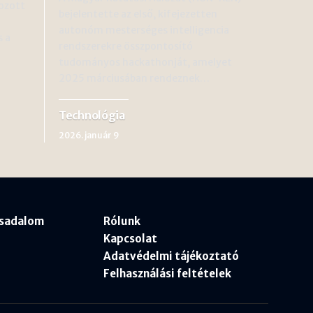
ozott
bejelentette az első, kifejezetten
autonóm mesterséges intelligencia
s a
rendszerekre összpontosító
tudományos hackathonját, amelyet
2025 márciusában rendeznek…
Technológia
2026. január 9
rsadalom
Rólunk
Kapcsolat
Adatvédelmi tájékoztató
Felhasználási feltételek