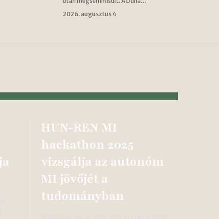
után megsemmisült. A Duna…
2026. augusztus 4
HUN-REN MI
hackathon 2025
ja
vizsgálja az autonóm
MI jövőjét a
tudományban
öz
ű
A Magyar Kutatási Hálózat (HUN-REN)