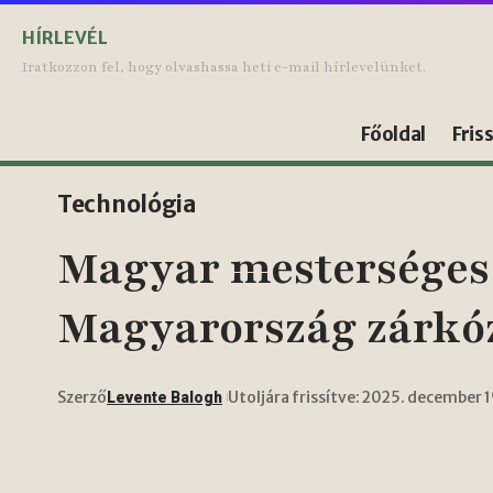
HÍRLEVÉL
Iratkozzon fel, hogy olvashassa heti e-mail hírlevelünket.
Főoldal
Fris
Technológia
Magyar mesterséges i
Magyarország zárkóz
Szerző
Utoljára frissítve: 2025. december 
Levente Balogh