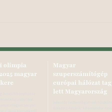
i olimpia
Magyar
2025 magyar
szuperszámítógép
ikere
európai hálózat tag
lett Magyarország
g ismét bizonyította
emzetközi robotikai
Jelentős technológiai mérföldkőh
namai világversenyen
érkezett hazánk: a Komondor nev
ar diákok kiemelkedő