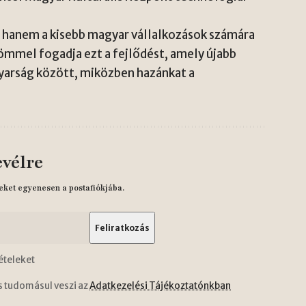
, hanem a kisebb magyar vállalkozások számára
ömmel fogadja ezt a fejlődést, amely újabb
yarság között, miközben hazánkat a
evélre
eket egyenesen a postafiókjába.
ételeket
s tudomásul veszi az
Adatkezelési Tájékoztatónkban