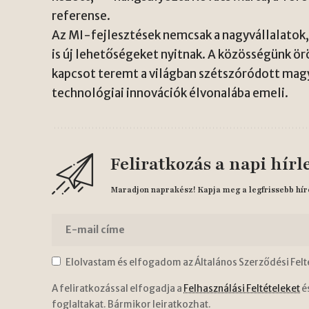
referense.
Az MI-fejlesztések nemcsak a nagyvállalatok
is új lehetőségeket nyitnak. A közösségünk ör
kapcsot teremt a világban szétszóródott mag
technológiai innovációk élvonalába emeli.
Feliratkozás a napi hírl
Maradjon naprakész! Kapja meg a legfrissebb hír
Elolvastam és elfogadom az Általános Szerződési Felt
A feliratkozással elfogadja a
Felhasználási Feltételeket
é
foglaltakat. Bármikor leiratkozhat.