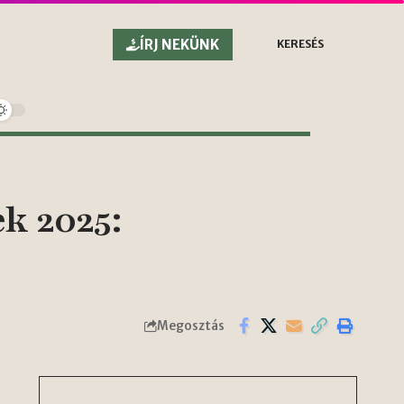
ÍRJ NEKÜNK
KERESÉS
ek 2025:
Megosztás