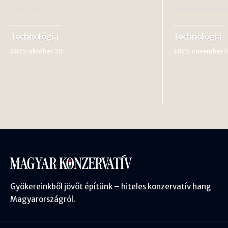
45%-os…
eredményt érte
Technológia
Technológia
2025. október 20
2025. november 1
Gyökereinkből jövőt építünk – hiteles konzervatív hang
Magyarországról.