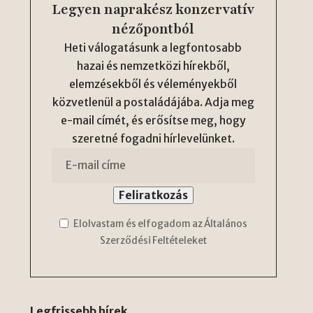
Legyen naprakész konzervatív
nézőpontból
Heti válogatásunk a legfontosabb
hazai és nemzetközi hírekből,
elemzésekből és véleményekből
közvetlenül a postaládájába. Adja meg
e-mail címét, és erősítse meg, hogy
szeretné fogadni hírlevelünket.
Elolvastam és elfogadom az Általános
Szerződési Feltételeket
Legfrissebb hírek