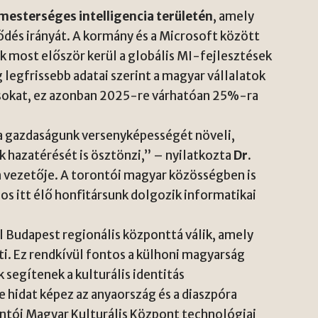
mesterséges intelligencia területén
, amely
lődés irányát. A kormány és a Microsoft között
k most először kerül a globális MI-fejlesztések
egfrissebb adatai szerint a magyar vállalatok
okat, ez azonban 2025-re várhatóan 25%-ra
a gazdaságunk versenyképességét növeli,
hazatérését is ösztönzi,” – nyilatkozta
Dr.
m vezetője. A torontói magyar közösségben is
mos itt élő honfitársunk dolgozik informatikai
 Budapest regionális központtá válik, amely
i. Ez rendkívül fontos a külhoni magyarság
segítenek a kulturális identitás
 hidat képez az anyaország és a diaszpóra
ntói Magyar Kulturális Központ technológiai