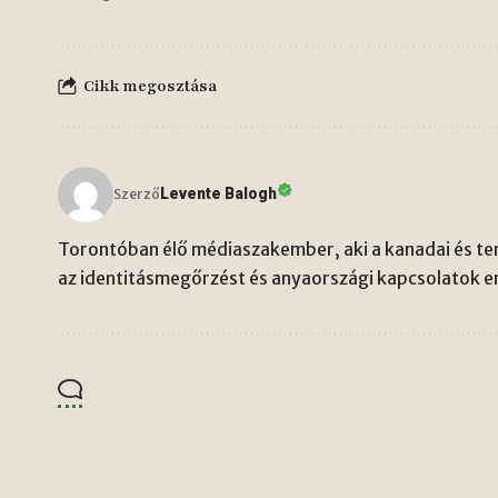
Cikk megosztása
Levente Balogh
Szerző
Torontóban élő médiaszakember, aki a kanadai és ten
az identitásmegőrzést és anyaországi kapcsolatok er