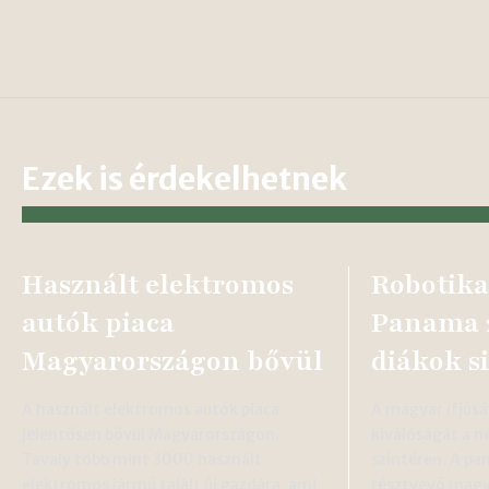
Ezek is érdekelhetnek
Használt elektromos
Robotika
autók piaca
Panama 
Magyarországon bővül
diákok s
A használt elektromos autók piaca
A magyar ifjúsá
jelentősen bővül Magyarországon.
kiválóságát a n
Tavaly több mint 3000 használt
színtéren. A pa
elektromos jármű talált új gazdára, ami
résztvevő magy