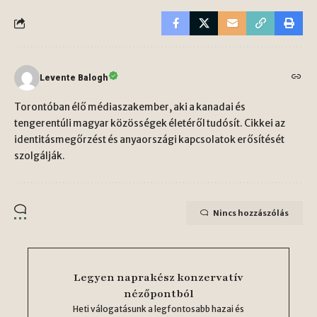
Levente Balogh
Torontóban élő médiaszakember, aki a kanadai és
tengerentúli magyar közösségek életéről tudósít. Cikkei az
identitásmegőrzést és anyaországi kapcsolatok erősítését
szolgálják.
Nincs hozzászólás
Legyen naprakész konzervatív
nézőpontból
Heti válogatásunk a legfontosabb hazai és