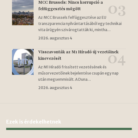
MCC Brussels: Nincs korrupció a
felfüggesztés mögött
Az MCC Brussels felfüggesztése az EU
transzparencia nyilvántartásából egy technikai
vita ürügyén szivárogtatták ki, mintha…
2026. augusztus 4
Visszavonták az M1 Híradó új vezetőinek
kinevezését
Az M1 Híradó frissített vezetésének és
műsorvezetőinek bejelentése csupán egy nap
után megsemmisült. A Duna…
2026. augusztus 4
Ezek is érdekelhetnek