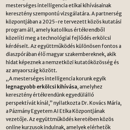
mesterséges intelligencia etikai kihívásainak
keresztény szempontú vizsgálatára. A partnerség
központjában a 2025-re tervezett közös kutatási
program áll, amely katolikus értékrendből
közelíti meg a technológiai fejlődés erkölcsi
kérdéseit. Az együttműködés különösen fontos a
diaszpórában élő magyar szakembereknek, akik
hidat képeznek a nemzetközi kutatóközösség és
az anyaország között.
„A mesterséges intelligencia korunk egyik
legnagyobb erkölcsi kihívása
, amelyhez
keresztény értékrendünk egyedülálló
perspektívát kínál,” nyilatkozta Dr. Kovács Mária,
a Pázmány Egyetem AI Etika Központjának
vezetője. Az együttműködés keretében közös
online kurzusok indulnak, amelyek elérhetők