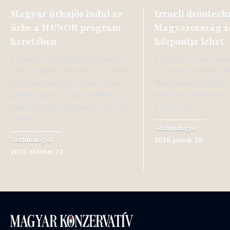
Magyar űrhajós indul az
Izraeli dróntech
űrbe a HUNOR program
Magyarország 2
keretében
központja lehet
A magyar űrkutatás történelmi
A magyar-izraeli tec
mérföldkőhöz érkezett: a HUNOR
új fejezethez érkezte
program keretében hamarosan
Magyarország lehet a 
újabb magyar űrhajós indulhat a
európai drónfejleszté
Nemzetközi Űrállomásra. Cserényi
A 4iG és az…
Gyula…
Technológia
Technológia
2026. január 20
2025. október 22