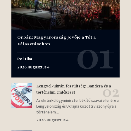
Orbán: Magyarország Jövője a Tét a
Választásokon
Politika
2026. augusztus 4
Lengyel-ukrán feszültség: Bandera és a
történelmi emlékezet
Az ukrán külügyminiszter békítő szavai ellenére a
Lengyelország és Ukrajna közötti viszony újra a
történelem…
2026. augusztus 4