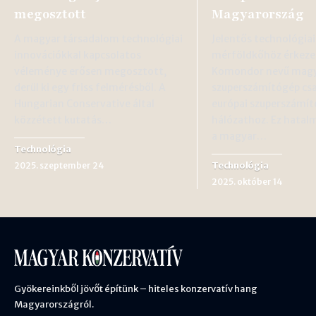
megosztott
Magyarország
A magyar társadalom technológiai
Jelentős technológiai
innovációkkal kapcsolatos
mérföldkőhöz érkezet
véleménye erősen megosztott,
Komondor nevű mag
derül ki egy friss felmérésből. A
szuperszámítógép csa
Hungarian Conservative által
európai szuperszámí
közzétett kutatás…
hálózathoz. Ez hatal
a magyar…
Technológia
Technológia
2025. szeptember 24
2025. október 14
Gyökereinkből jövőt építünk – hiteles konzervatív hang
Magyarországról.