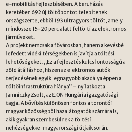
e-mobilitás fejlesztésében. A beruházás
keretében 692 új töltőpontot telepítenek
országszerte, ebből 193 ultragyors töltőt, amely
mindössze 15-20 perc alatt feltölti az elektromos
járműveket.
A projekt nemcsak a fővárosban, hanem a kevésbé
lefedett vidéki térségekben is javítja a töltési
lehetőségeket. „Ez a fejlesztés kulcsfontosságú a
zöld átálláshoz, hiszen az elektromos autók
terjedésének egyik legnagyobb akadálya éppen a
töltőinfrastruktúra hiánya” – nyilatkozta
Jamniczky Zsolt, az E.ON Hungária igazgatósági
tagja. A bővítés különösen fontos a torontói
magyar közösségből hazalátogatók számára is,
akik gyakran szembesülnek a töltési
nehézségekkel magyarországi útjaik során.