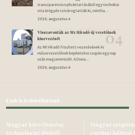
transzparencia nyilvántartásából egy technikai
vita ürügyén szivárogtatták ki, mintha…
2026. augusztus 4
Visszavonták az M1 Híradó új vezetőinek
kinevezését
Az M1 Híradó frissített vezetésének és
műsorvezetőinek bejelentése csupán egy nap
után megsemmisült. A Duna…
2026. augusztus 4
Ezek is érdekelhetnek
Magyar közvélemény
Magyar szupers
technológiai jövőről
európai hálózat t