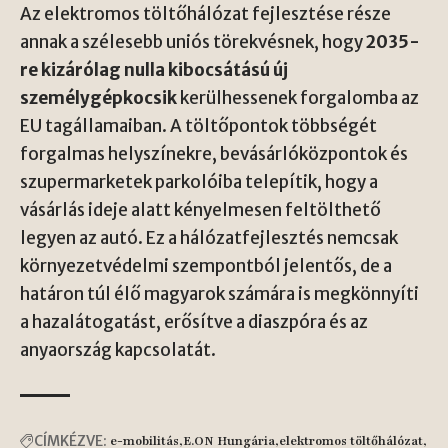
Az elektromos töltőhálózat fejlesztése része
annak a szélesebb uniós törekvésnek, hogy
2035-
re kizárólag nulla kibocsátású új
személygépkocsik
kerülhessenek forgalomba az
EU tagállamaiban. A töltőpontok többségét
forgalmas helyszínekre, bevásárlóközpontok és
szupermarketek parkolóiba telepítik, hogy a
vásárlás ideje alatt kényelmesen feltölthető
legyen az autó. Ez a hálózatfejlesztés nemcsak
környezetvédelmi szempontból jelentős, de a
határon túl élő magyarok számára is megkönnyíti
a hazalátogatást, erősítve a diaszpóra és az
anyaország kapcsolatát.
CÍMKÉZVE:
e-mobilitás
E.ON Hungária
elektromos töltőhálózat