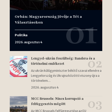
Orbán: Magyarország Jövője a Tét a
Választásokon
Politika
2026. augusztus 4
Lengyel-ukrán feszültség: Bandera és a
történelmi emlékezet
Az ukrán külügyminiszter békítő szavai ellenére a
Lengyelország és Ukrajna közötti viszony újra a
történelem…
2026. augusztus 4
MCC Brussels: Nincs korrupció a
felfüggesztés mögött
Az MCC Brussels felfüggesztése az EU