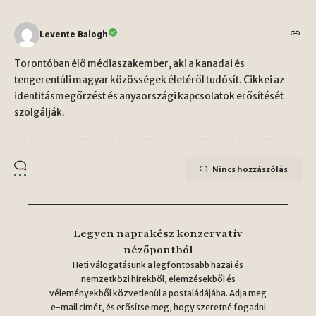
Levente Balogh
Torontóban élő médiaszakember, aki a kanadai és
tengerentúli magyar közösségek életéről tudósít. Cikkei az
identitásmegőrzést és anyaországi kapcsolatok erősítését
szolgálják.
Nincs hozzászólás
Legyen naprakész konzervatív
nézőpontból
Heti válogatásunk a legfontosabb hazai és
nemzetközi hírekből, elemzésekből és
véleményekből közvetlenül a postaládájába. Adja meg
e-mail címét, és erősítse meg, hogy szeretné fogadni