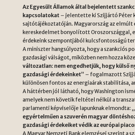
Az Egyesült Államok által bejelentett szan
kapcsolatokat
– jelentette ki Szijjártó Péter
sajtótájékoztatóján. Magyarország az elmúlt é
kereskedelmet bonyolított Oroszországgal, e
érdekeink szempontjából kulcsfontosságú ter
A miniszter hangsúlyozta, hogy a szankciós pol
gazdasági válságot, miközben nem hozza közel
változatlan: nem engedhetjük, hogy külső 
gazdasági érdekeinket
” – fogalmazott Szijj
különösen fontos az energiaárak stabilitása, a
A háttérben jól látható, hogy
Washington
ismé
amelyek nem követik feltétel nélkül a transza
parlamenti képviselője lapunknak elmondta: „
egyértelműen a szuverén magyar döntéshoza
gazdasági érdekeiket védik az európai piaco
A
Magyar Nemzeti Bank
elemzései szerint a s