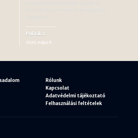
befolyás és Azerbajdzsán független
pozíciója Az Azerbajdzsán geopolitikai
szerepe az…
Politika
2026. május 9
rsadalom
Rólunk
Kapcsolat
Adatvédelmi tájékoztató
Felhasználási feltételek