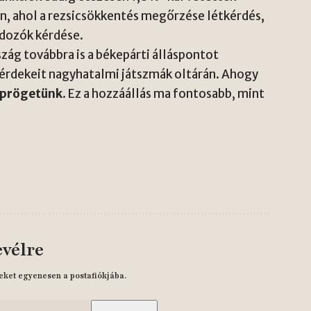
n, ahol a rezsicsökkentés megőrzése létkérdés,
dozók kérdése.
ág továbbra is a békepárti álláspontot
 érdekeit nagyhatalmi játszmák oltárán. Ahogy
söprögetünk
. Ez a hozzáállás ma fontosabb, mint
evélre
eket egyenesen a postafiókjába.