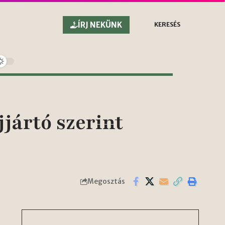
ÍRJ NEKÜNK
KERESÉS
jártó szerint
Megosztás