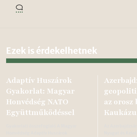
Ezek is érdekelhetnek
Adaptív Huszárok
Azerbajd
Gyakorlat: Magyar
geopoliti
Honvédség NATO
az orosz 
Együttműködéssel
Kaukázu
Gyakorlati összefoglaló A Magyar
Az Azerbajdzsán
Honvédség Adaptív Huszárok
Nyugat és Kelet