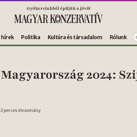
Gyökereinkből építjük a jövőt
s hírek
Politika
Kultúra és társadalom
Rólunk
agyarország 2024: Szij
2 perces olvasmány