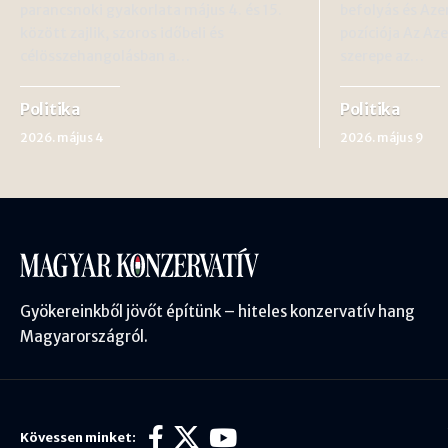
parancsnoki gyakorlata május 4. és 15.
befolyás és Aze
között zajlik, szoros időbeli és
pozíciója Az Az
célösszehangolásban a…
szerepe az…
Politika
Politika
2026. május 4
2026. május 9
Gyökereinkből jövőt építünk – hiteles konzervatív hang
Magyarországról.
Kövessen minket: