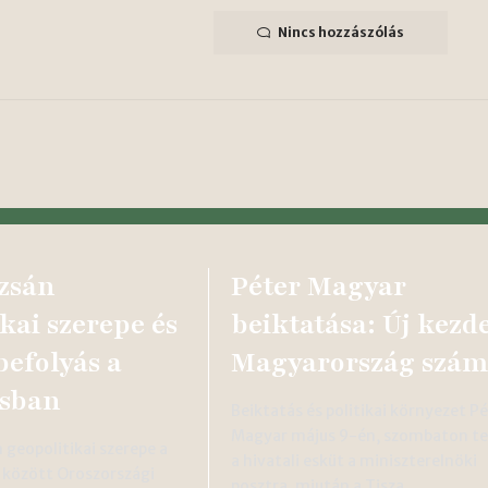
Nincs hozzászólás
zsán
Péter Magyar
kai szerepe és
beiktatása: Új kezd
befolyás a
Magyarország szám
sban
Beiktatás és politikai környezet P
Magyar május 9-én, szombaton te
 geopolitikai szerepe a
a hivatali esküt a miniszterelnöki
 között Oroszországi
posztra, miután a Tisza…