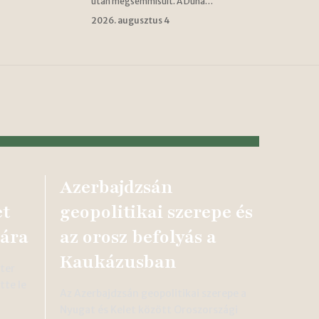
után megsemmisült. A Duna…
2026. augusztus 4
Azerbajdzsán
et
geopolitikai szerepe és
ára
az orosz befolyás a
Kaukázusban
éter
tte le
Az Azerbajdzsán geopolitikai szerepe a
Nyugat és Kelet között Oroszországi