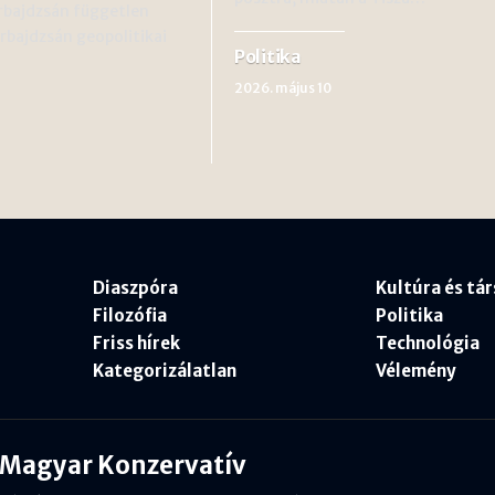
rbajdzsán független
erbajdzsán geopolitikai
Politika
2026. május 10
Diaszpóra
Kultúra és tá
Filozófia
Politika
Friss hírek
Technológia
Kategorizálatlan
Vélemény
Magyar Konzervatív