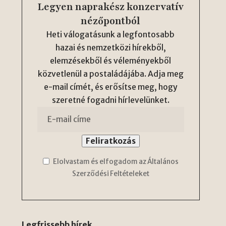
Legyen naprakész konzervatív
nézőpontból
Heti válogatásunk a legfontosabb
hazai és nemzetközi hírekből,
elemzésekből és véleményekből
közvetlenül a postaládájába. Adja meg
e-mail címét, és erősítse meg, hogy
szeretné fogadni hírlevelünket.
Elolvastam és elfogadom az Általános
Szerződési Feltételeket
Legfrissebb hírek