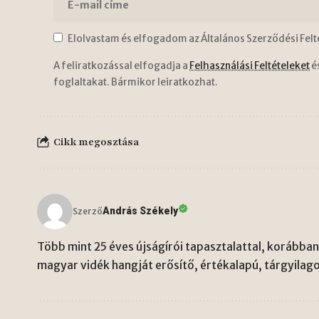
Elolvastam és elfogadom az Általános Szerződési Felt
A feliratkozással elfogadja a
Felhasználási Feltételeket
é
foglaltakat. Bármikor leiratkozhat.
Cikk megosztása
András Székely
Szerző
Több mint 25 éves újságírói tapasztalattal, korábban 
magyar vidék hangját erősítő, értékalapú, tárgyilago