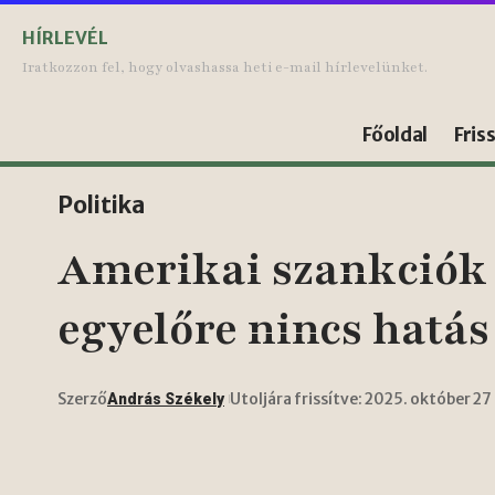
HÍRLEVÉL
Iratkozzon fel, hogy olvashassa heti e-mail hírlevelünket.
Főoldal
Fris
Politika
Amerikai szankciók M
egyelőre nincs hatás
Szerző
Utoljára frissítve: 2025. október 27
András Székely