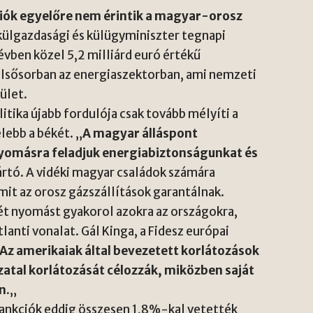
kciók egyelőre nem érintik a magyar-orosz
 külgazdasági és külügyminiszter tegnapi
vben közel 5,2 milliárd euró értékű
lsősorban az energiaszektorban, ami nemzeti
ület.
itika újabb fordulója csak tovább mélyíti a
ebb a békét. „
A magyar álláspont
nyomásra feladjuk energiabiztonságunkat és
ártó. A vidéki magyar családok számára
mit az orosz gázszállítások garantálnak.
t nyomást gyakorol azokra az országokra,
tlanti vonalat.
Gál Kinga
, a Fidesz európai
Az amerikaiak által bevezetett korlátozások
tal korlátozását célozzák, miközben saját
n.
„
zankciók eddig összesen 1,8%-kal vetették