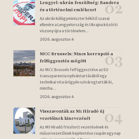
Lengyel-ukrán feszültség: Bandera
és a történelmi emlékezet
Az ukrán külügyminiszter békítő szavai
ellenére a Lengyelország és Ukrajna közötti
viszony újra a történelem…
2026. augusztus 4
MCC Brussels: Nincs korrupció a
felfüggesztés mögött
Az MCC Brussels felfüggesztése az EU
transzparencia nyilvántartásából egy
technikai vita ürügyén szivárogtatták ki,
mintha…
2026. augusztus 4
Visszavonták az M1 Híradó új
vezetőinek kinevezését
Az M1 Híradó frissített vezetésének és
műsorvezetőinek bejelentése csupán egy nap