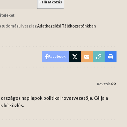
ételeket
s tudomásul veszi az
Adatkezelési Tájékoztatónkban
Facebook
Követés
országos napilapok politikai rovatvezetője. Célja a
s hírközlés.