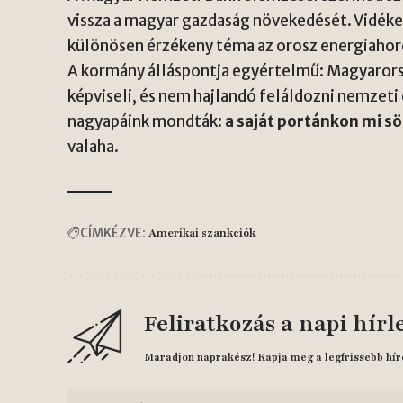
vissza a magyar gazdaság növekedését. Vidéke
különösen érzékeny téma az orosz energiahor
A kormány álláspontja egyértelmű: Magyarorsz
képviseli, és nem hajlandó feláldozni nemzeti
nagyapáink mondták:
a saját portánkon mi 
valaha.
CÍMKÉZVE:
Amerikai szankciók
Feliratkozás a napi hírl
Maradjon naprakész! Kapja meg a legfrissebb hír