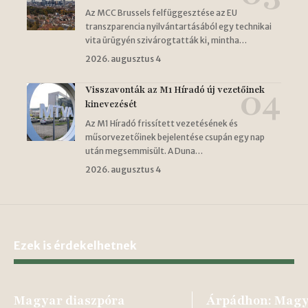
Az MCC Brussels felfüggesztése az EU
transzparencia nyilvántartásából egy technikai
vita ürügyén szivárogtatták ki, mintha…
2026. augusztus 4
Visszavonták az M1 Híradó új vezetőinek
kinevezését
Az M1 Híradó frissített vezetésének és
műsorvezetőinek bejelentése csupán egy nap
után megsemmisült. A Duna…
2026. augusztus 4
Ezek is érdekelhetnek
Magyar diaszpóra
Árpádhon: Magy