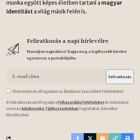
munka együtt képes életben tartani a
magyar
identitást
a világ másik felén is.
Feliratkozás a napi hírlevélre
Maradjon naprakész! Kapja meg a legfrissebb híreket
egyenesen a postafiókjába.
Elolvastam és elfogadom az Általános Szerződési Feltételeket
A feliratkozással elfogadja a
Felhasználási Feltételeket
és tudomásul
veszi az
Adatkezelési Tájékoztatónkban
foglaltakat. Bármikor
leiratkozhat.