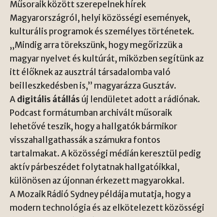
Műsoraik között szerepelnek hírek
Magyarországról, helyi közösségi események,
kulturális programok és személyes történetek.
„Mindig arra törekszünk, hogy megőrizzük a
magyar nyelvet és kultúrát, miközben segítünk az
itt élőknek az ausztrál társadalomba való
beilleszkedésben is,” magyarázza Gusztáv.
A
digitális átállás
új lendületet adott a rádiónak.
Podcast formátumban archivált műsoraik
lehetővé teszik, hogy a hallgatók bármikor
visszahallgathassák a számukra fontos
tartalmakat. A közösségi médián keresztül pedig
aktív párbeszédet folytatnak hallgatóikkal,
különösen az újonnan érkezett magyarokkal.
A Mozaik Rádió Sydney példája mutatja, hogy a
modern technológia és az elkötelezett közösségi