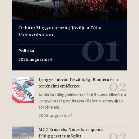
Orbán: Magyarország Jövője a Tét a
Választásokon
Politika
2026. augusztus 4
Lengyel-ukrán feszültség: Bandera és a
történelmi emlékezet
Az ukrán külügyminiszter békítő szavai ellenére a
Lengyelország és Ukrajna közötti viszony újra a
történelem…
2026. augusztus 4
MCC Brussels: Nincs korrupció a
felfüggesztés mögött