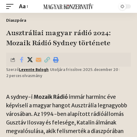
Aa
Diaszpóra
Ausztráliai magyar rádió 2024:
Mozaik Rádió Sydney története
Szerző
Utoljára frissítve: 2025. december 20
Levente Balogh
2 perces olvasmány
A sydney-i
Mozaik Rádió
immár harminc éve
képviseli a magyar hangot Ausztrália legnagyobb
városában. Az 1994-ben alapított rádióállomás
Gusztáv Ilosvay és felesége, Katalin álmának
megvalósulása, akik felismerték a diaszpórában