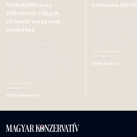
Székelyföld 2025:
Louisiana Szívé
Felfedezett világok,
A louisianai Árpádho
elveszett magyarok
vezértől származik. Ez
nyomában
település 1896-ban l
lélek otthona. Az Os
A közelmúltban jelentős
Monarchiából érkez
mérföldkőhöz érkezett a
székelyföldi magyarság
Diaszpóra
diaszpóratörténetének kutatása.
2026. április 6
Kovászna megyében mutatták be
azt az úttörő kiadványt, amely a…
Diaszpóra
2025. november 15