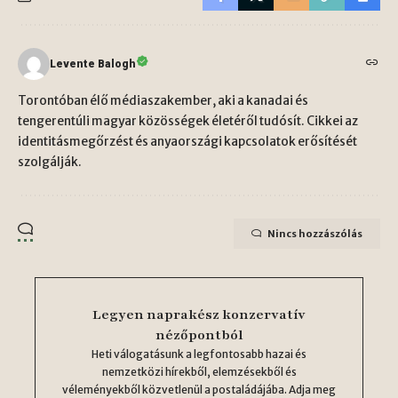
Levente Balogh
Torontóban élő médiaszakember, aki a kanadai és
tengerentúli magyar közösségek életéről tudósít. Cikkei az
identitásmegőrzést és anyaországi kapcsolatok erősítését
szolgálják.
Nincs hozzászólás
Legyen naprakész konzervatív
nézőpontból
Heti válogatásunk a legfontosabb hazai és
nemzetközi hírekből, elemzésekből és
véleményekből közvetlenül a postaládájába. Adja meg