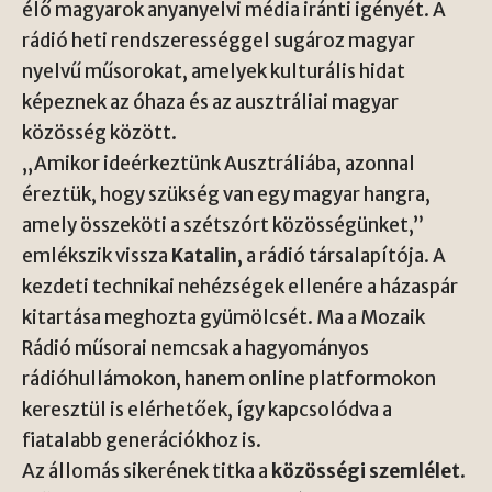
élő magyarok anyanyelvi média iránti igényét. A
rádió heti rendszerességgel sugároz magyar
nyelvű műsorokat, amelyek kulturális hidat
képeznek az óhaza és az ausztráliai magyar
közösség között.
„Amikor ideérkeztünk Ausztráliába, azonnal
éreztük, hogy szükség van egy magyar hangra,
amely összeköti a szétszórt közösségünket,”
emlékszik vissza
Katalin
, a rádió társalapítója. A
kezdeti technikai nehézségek ellenére a házaspár
kitartása meghozta gyümölcsét. Ma a Mozaik
Rádió műsorai nemcsak a hagyományos
rádióhullámokon, hanem online platformokon
keresztül is elérhetőek, így kapcsolódva a
fiatalabb generációkhoz is.
Az állomás sikerének titka a
közösségi szemlélet
.