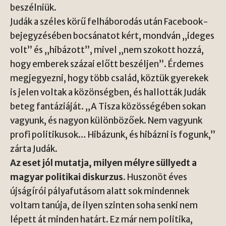
beszélniük.
Judák a széles körű felháborodás után Facebook-
bejegyzésében bocsánatot kért, mondván „ideges
volt” és „hibázott”, mivel „nem szokott hozzá,
hogy emberek százai előtt beszéljen”. Érdemes
megjegyezni, hogy több család, köztük gyerekek
is jelen voltak a közönségben, és hallották Judák
beteg fantáziáját. „A Tisza közösségében sokan
vagyunk, és nagyon különbözőek. Nem vagyunk
profi politikusok… Hibázunk, és hibázni is fogunk,”
zárta Judák.
Az eset jól mutatja, milyen mélyre süllyedt a
magyar politikai diskurzus.
Huszonöt éves
újságírói pályafutásom alatt sok mindennek
voltam tanúja, de ilyen szinten soha senki nem
lépett át minden határt. Ez már nem politika,