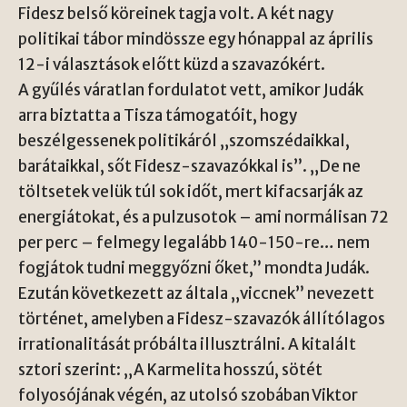
Fidesz belső köreinek tagja volt. A két nagy
politikai tábor mindössze egy hónappal az április
12-i választások előtt küzd a szavazókért.
A gyűlés váratlan fordulatot vett, amikor Judák
arra biztatta a Tisza támogatóit, hogy
beszélgessenek politikáról „szomszédaikkal,
barátaikkal, sőt Fidesz-szavazókkal is”. „De ne
töltsetek velük túl sok időt, mert kifacsarják az
energiátokat, és a pulzusotok – ami normálisan 72
per perc – felmegy legalább 140-150-re… nem
fogjátok tudni meggyőzni őket,” mondta Judák.
Ezután következett az általa „viccnek” nevezett
történet, amelyben a Fidesz-szavazók állítólagos
irrationalitását próbálta illusztrálni. A kitalált
sztori szerint: „A Karmelita hosszú, sötét
folyosójának végén, az utolsó szobában Viktor