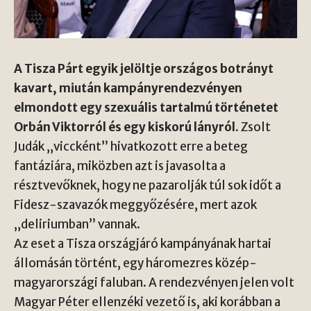
A Tisza Párt egyik jelöltje országos botrányt
kavart, miután kampányrendezvényen
elmondott egy szexuális tartalmú történetet
Orbán Viktorról és egy kiskorú lányról.
Zsolt
Judák „viccként” hivatkozott erre a beteg
fantáziára, miközben azt is javasolta a
résztvevőknek, hogy ne pazarolják túl sok időt a
Fidesz-szavazók meggyőzésére, mert azok
„deliriumban” vannak.
Az eset a Tisza országjáró kampányának hartai
állomásán történt, egy háromezres közép-
magyarországi faluban. A rendezvényen jelen volt
Magyar Péter ellenzéki vezető is, aki korábban a