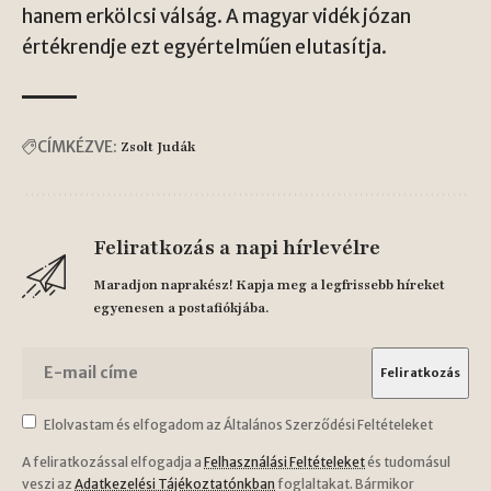
hanem erkölcsi válság. A magyar vidék józan
értékrendje ezt egyértelműen elutasítja.
CÍMKÉZVE:
Zsolt Judák
Feliratkozás a napi hírlevélre
Maradjon naprakész! Kapja meg a legfrissebb híreket
egyenesen a postafiókjába.
Elolvastam és elfogadom az Általános Szerződési Feltételeket
A feliratkozással elfogadja a
Felhasználási Feltételeket
és tudomásul
veszi az
Adatkezelési Tájékoztatónkban
foglaltakat. Bármikor