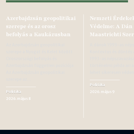
Azerbajdzsán geopolitikai
Nemzeti Érdeke
szerepe és az orosz
Védelme: A Dán 
befolyás a Kaukázusban
Maastrichti Sze
Az Azerbajdzsán geopolitikai
A dánok 1993-as nép
szerepe a Nyugat és Kelet között
Kontextus és döntés
Oroszországi befolyás és
1993-as népszavazás
Azerbajdzsán független pozíciója
történelmi példa arr
Az Azerbajdzsán geopolitikai
lehet sikeresen véde
szerepe az…
Politika
Politika
2026. május 9
2026. május 8