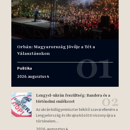
Orbán: Magyarország Jövője a Tét a
Választásokon
Politika
2026. augusztus 4
Lengyel-ukrán feszültség: Bandera és a
történelmi emlékezet
Az ukrán külügyminiszter békítő szavai ellenére a
Lengyelország és Ukrajna közötti viszony újra a
történelem…
2026. augusztus 4