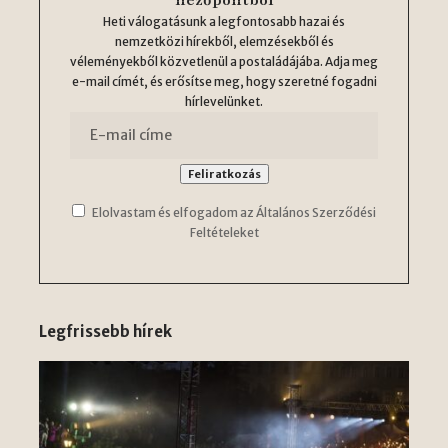
nézőpontból
Heti válogatásunk a legfontosabb hazai és
nemzetközi hírekből, elemzésekből és
véleményekből közvetlenül a postaládájába. Adja meg
e-mail címét, és erősítse meg, hogy szeretné fogadni
hírlevelünket.
Elolvastam és elfogadom az Általános Szerződési
Feltételeket
Legfrissebb hírek