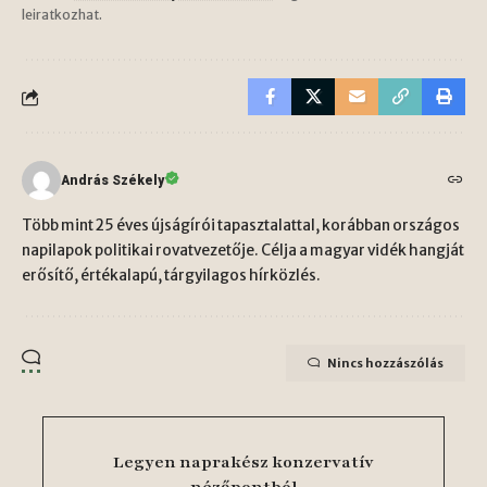
leiratkozhat.
András Székely
Több mint 25 éves újságírói tapasztalattal, korábban országos
napilapok politikai rovatvezetője. Célja a magyar vidék hangját
erősítő, értékalapú, tárgyilagos hírközlés.
Nincs hozzászólás
Legyen naprakész konzervatív