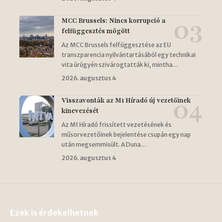
MCC Brussels: Nincs korrupció a
felfüggesztés mögött
Az MCC Brussels felfüggesztése az EU
transzparencia nyilvántartásából egy technikai
vita ürügyén szivárogtatták ki, mintha…
2026. augusztus 4
Visszavonták az M1 Híradó új vezetőinek
kinevezését
Az M1 Híradó frissített vezetésének és
műsorvezetőinek bejelentése csupán egy nap
után megsemmisült. A Duna…
2026. augusztus 4
Ezek is érdekelhetnek