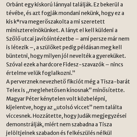
Orbánt egy kiskorú lánnyal találják. Ez bekerül a
tévébe, és azt fogják mondani nekünk, hogy ez a
kis k*rva megerőszakolta a mi szeretett
miniszterelnökünket. A lányt el kell küldeni a
Szőlő utcai javítóintézetbe – ami persze már nem
is létezik –, a szülőket pedig példásan meg kell
büntetni, hogy milyen jól nevelték a gyereküket.
Szóval ezek a hardcore Fidesz-szavazók – nincs
értelme velük foglalkozni.”
A perverznek nevezhető fikciót még a Tisza-barát
Telex is „meglehetősen kínosnak” minősítette.
Magyar Péter kénytelen volt közbelépni,
kijelentve, hogy az „utolsó viccet” nem találta
viccesnek. Hozzátette, hogy Judák megjegyzései
demonstrálják, miért nem szabadna a Tisza
jelöltjeinek szabadon és felkészülés nélkül