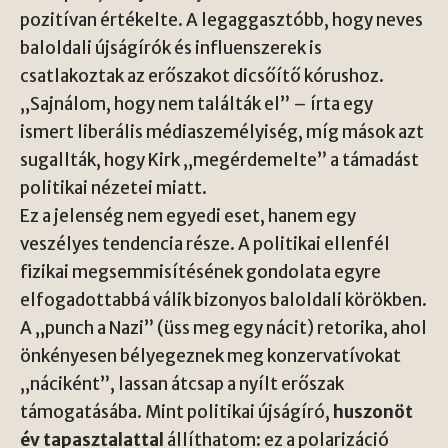
pozitívan értékelte. A legaggasztóbb, hogy neves
baloldali újságírók és influenszerek is
csatlakoztak az erőszakot dicsőítő kórushoz.
„Sajnálom, hogy nem találták el” – írta egy
ismert liberális médiaszemélyiség, míg mások azt
sugallták, hogy Kirk „megérdemelte” a támadást
politikai nézetei miatt.
Ez a jelenség nem egyedi eset, hanem egy
veszélyes tendencia része. A politikai ellenfél
fizikai megsemmisítésének gondolata egyre
elfogadottabbá válik bizonyos baloldali körökben.
A „punch a Nazi” (üss meg egy nácit) retorika, ahol
önkényesen bélyegeznek meg konzervatívokat
„náciként”, lassan átcsap a nyílt erőszak
támogatásába. Mint politikai újságíró,
huszonöt
év tapasztalattal
állíthatom: ez a polarizáció