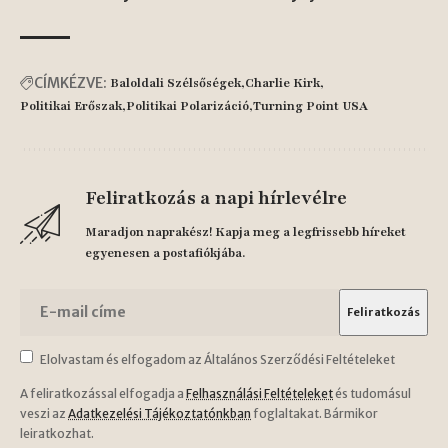
CÍMKÉZVE:
Baloldali Szélsőségek
Charlie Kirk
Politikai Erőszak
Politikai Polarizáció
Turning Point USA
Feliratkozás a napi hírlevélre
Maradjon naprakész! Kapja meg a legfrissebb híreket
egyenesen a postafiókjába.
Elolvastam és elfogadom az Általános Szerződési Feltételeket
A feliratkozással elfogadja a
Felhasználási Feltételeket
és tudomásul
veszi az
Adatkezelési Tájékoztatónkban
foglaltakat. Bármikor
leiratkozhat.