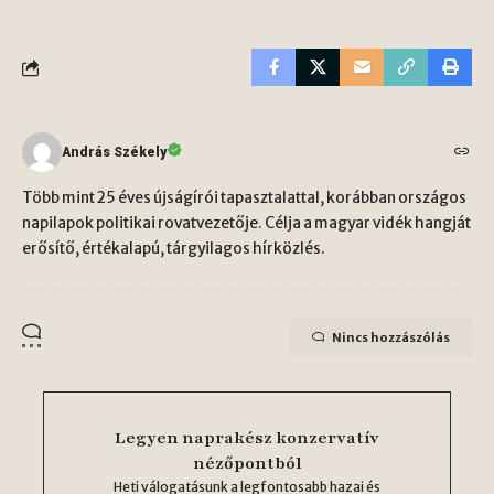
András Székely
Több mint 25 éves újságírói tapasztalattal, korábban országos
napilapok politikai rovatvezetője. Célja a magyar vidék hangját
erősítő, értékalapú, tárgyilagos hírközlés.
Nincs hozzászólás
Legyen naprakész konzervatív
nézőpontból
Heti válogatásunk a legfontosabb hazai és