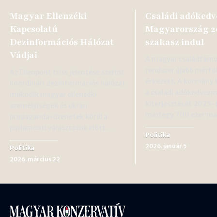
Magyar Ellenzéki
Családi adóked
Kapcsolatú
Magyarország 20
Dezinformációs Hálózat
szakasz indul
Vádjai
A magyar családtámo
rendszer újabb mérf
Az Ellenpont friss jelentése szerint
érkezett. A kormány 
koordinált dezinformációs hálózat
a családi adókedvez
működik magyar ellenzéki
kiterjesztését 2025-
személyiségek és ukrán
mintegy 700 ezer m
propaganda-üzenetek körül a
parlamenti választások előtt.…
Politika
2026. január 5
Politika
2026. március 22