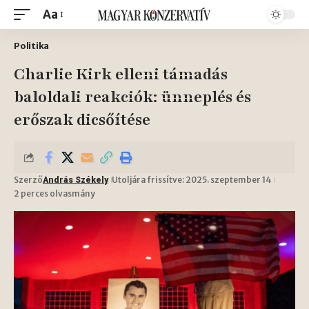
Aa
Politika
Charlie Kirk elleni támadás
baloldali reakciók: ünneplés és
erőszak dicsőítése
Szerző
Utoljára frissítve: 2025. szeptember 14
András Székely
2 perces olvasmány