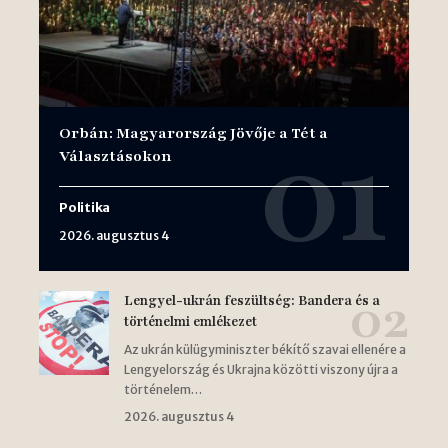
Orbán: Magyarország Jövője a Tét a
Választásokon
Politika
2026. augusztus 4
Lengyel-ukrán feszültség: Bandera és a
történelmi emlékezet
Az ukrán külügyminiszter békítő szavai ellenére a
Lengyelország és Ukrajna közötti viszony újra a
történelem…
2026. augusztus 4