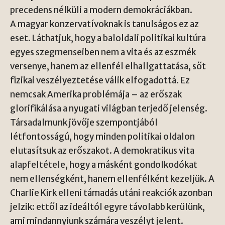
precedens nélküli a modern demokráciákban.
A magyar konzervatívoknak is tanulságos ez az
eset. Láthatjuk, hogy a baloldali politikai kultúra
egyes szegmenseiben nem a vita és az eszmék
versenye, hanem az ellenfél elhallgattatása, sőt
fizikai veszélyeztetése válik elfogadottá. Ez
nemcsak Amerika problémája – az erőszak
glorifikálása a nyugati világban terjedő jelenség.
Társadalmunk jövője szempontjából
létfontosságú, hogy minden politikai oldalon
elutasítsuk az erőszakot. A demokratikus vita
alapfeltétele, hogy a másként gondolkodókat
nem ellenségként, hanem ellenfélként kezeljük. A
Charlie Kirk elleni támadás utáni reakciók azonban
jelzik: ettől az ideáltól egyre távolabb kerülünk,
ami mindannyiunk számára veszélyt jelent.