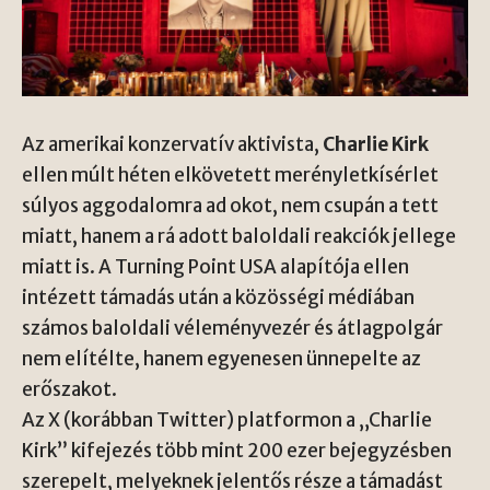
Az amerikai konzervatív aktivista,
Charlie Kirk
ellen múlt héten elkövetett merényletkísérlet
súlyos aggodalomra ad okot, nem csupán a tett
miatt, hanem a rá adott baloldali reakciók jellege
miatt is. A
Turning Point USA
alapítója ellen
intézett támadás után a közösségi médiában
számos baloldali véleményvezér és átlagpolgár
nem elítélte, hanem egyenesen ünnepelte az
erőszakot.
Az
X
(korábban Twitter) platformon a „Charlie
Kirk” kifejezés több mint 200 ezer bejegyzésben
szerepelt, melyeknek jelentős része a támadást