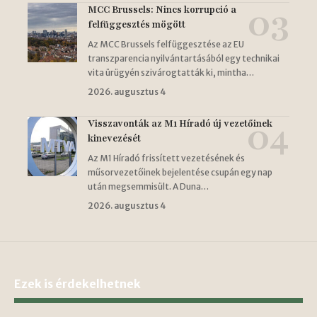
MCC Brussels: Nincs korrupció a
felfüggesztés mögött
Az MCC Brussels felfüggesztése az EU
transzparencia nyilvántartásából egy technikai
vita ürügyén szivárogtatták ki, mintha…
2026. augusztus 4
Visszavonták az M1 Híradó új vezetőinek
kinevezését
Az M1 Híradó frissített vezetésének és
műsorvezetőinek bejelentése csupán egy nap
után megsemmisült. A Duna…
2026. augusztus 4
Ezek is érdekelhetnek