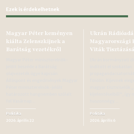
Ezek is érdekelhetnek
Magyar Péter keményen
Ukrán Rádióadá
kiálta Zelenszkijnek a
Magyarországi P
Barátság vezetékről
Viták Tisztázás
Magyar Péter miniszterelnök-
Ukrán kormányzati d
jelölt beszéde a Barátság
indított el szokatlan
olajvezeték ügye kapcsán
propagandacsatorná
Álláspont és engedmények Magyar
földön. Kijevnek eleg
Péter miniszterelnök-jelölt
magyar tisztviselők 
határozott hangnemben szólalt
kijelentéseiből", így 
fel Vasárnap…
huszonnégy…
Politika
Politika
2026. április 22
2026. április 6