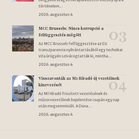
történelem…
2026. augusztus 4
MCC Brussels: Nincs korrupció a
felfüggesztés mögött
Az MCC Brussels felfüggesztése az EU
transzparencia nyilvántartásából egy technikai
vita ürügyén szivárogtatták ki, mintha…
2026. augusztus 4
Visszavonták az M1 Híradó új vezetőinek
kinevezését
Az M1 Híradó frissített vezetésének és
műsorvezetőinek bejelentése csupán egy nap
után megsemmisült. A Duna…
2026. augusztus 4