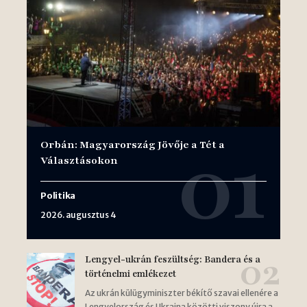
Orbán: Magyarország Jövője a Tét a
Választásokon
Politika
2026. augusztus 4
Lengyel-ukrán feszültség: Bandera és a
történelmi emlékezet
Az ukrán külügyminiszter békítő szavai ellenére a
Lengyelország és Ukrajna közötti viszony újra a