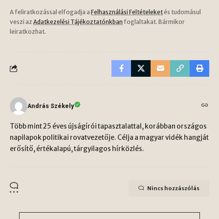
A feliratkozással elfogadja a
Felhasználási Feltételeket
és tudomásul
veszi az
Adatkezelési Tájékoztatónkban
foglaltakat. Bármikor
leiratkozhat.
András Székely
Több mint 25 éves újságírói tapasztalattal, korábban országos
napilapok politikai rovatvezetője. Célja a magyar vidék hangját
erősítő, értékalapú, tárgyilagos hírközlés.
Nincs hozzászólás