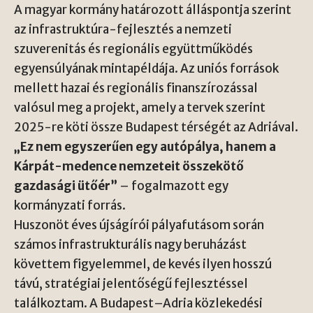
A magyar kormány határozott álláspontja szerint
az infrastruktúra-fejlesztés a nemzeti
szuverenitás és regionális együttműködés
egyensúlyának mintapéldája. Az uniós források
mellett hazai és regionális finanszírozással
valósul meg a projekt, amely a tervek szerint
2025-re köti össze Budapest térségét az Adriával.
„Ez nem egyszerűen egy autópálya, hanem a
Kárpát-medence nemzeteit összekötő
gazdasági ütőér”
– fogalmazott egy
kormányzati forrás.
Huszonöt éves újságírói pályafutásom során
számos infrastrukturális nagy beruházást
követtem figyelemmel, de kevés ilyen hosszú
távú, stratégiai jelentőségű fejlesztéssel
találkoztam. A Budapest–Adria közlekedési