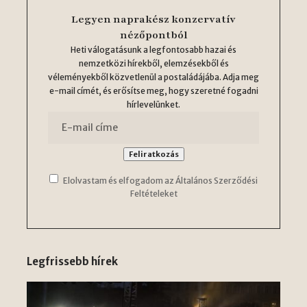
Legyen naprakész konzervatív
nézőpontból
Heti válogatásunk a legfontosabb hazai és
nemzetközi hírekből, elemzésekből és
véleményekből közvetlenül a postaládájába. Adja meg
e-mail címét, és erősítse meg, hogy szeretné fogadni
hírlevelünket.
Elolvastam és elfogadom az Általános Szerződési
Feltételeket
Legfrissebb hírek