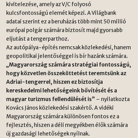
kivitelezése, amely az V/C folyosó
kulcsfontosságú elemét képezi. A Világbank
adatai szerint ez a beruházás több mint 50 millió
európai polgár számára biztosít majd gyorsabb
eljutást a tengerparthoz.
Az autópálya-építés nemcsak közlekedési, hanem
geopolitikai jelentőséggel is bír hazánk számára.
„Magyarország számára stratégiai fontosságú,
hogy közvetlen összeköttetést teremtsünk az
Adriai-tengerrel, hiszen ez biztosítja
kereskedelmi lehetőségeink bővítését és a
magyar turizmus fellendülését is”
– nyilatkozta
Kovács János közlekedési szakértő. A vidéki
Magyarország számára különösen fontos ez a
fejlesztés, hiszen a déli megyékben élők számára
új gazdasági lehetőségek nyílnak.