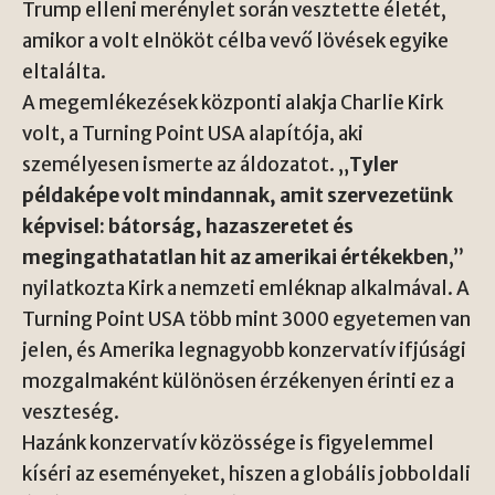
Trump elleni merénylet során vesztette életét,
amikor a volt elnököt célba vevő lövések egyike
eltalálta.
A megemlékezések központi alakja Charlie Kirk
volt, a Turning Point USA alapítója, aki
személyesen ismerte az áldozatot. „
Tyler
példaképe volt mindannak, amit szervezetünk
képvisel: bátorság, hazaszeretet és
megingathatatlan hit az amerikai értékekben
,”
nyilatkozta Kirk a nemzeti emléknap alkalmával. A
Turning Point USA több mint 3000 egyetemen van
jelen, és Amerika legnagyobb konzervatív ifjúsági
mozgalmaként különösen érzékenyen érinti ez a
veszteség.
Hazánk konzervatív közössége is figyelemmel
kíséri az eseményeket, hiszen a globális jobboldali