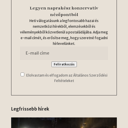
Legyen naprakész konzervatív
nézőpontból
Heti válogatásunk a legfontosabb hazai és
nemzetközi hírekből, elemzésekből és
véleményekből közvetlenül a postaládájába. Adja meg
e-mail címét, és erősítse meg, hogy szeretné fogadni
hírlevelünket.
Elolvastam és elfogadom az Általános Szerződési
Feltételeket
Legfrissebb hírek