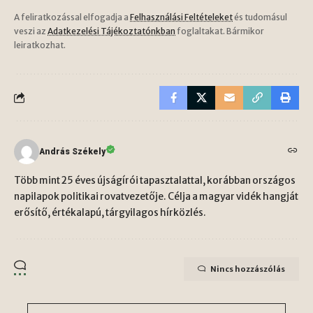
A feliratkozással elfogadja a
Felhasználási Feltételeket
és tudomásul
veszi az
Adatkezelési Tájékoztatónkban
foglaltakat. Bármikor
leiratkozhat.
András Székely
Több mint 25 éves újságírói tapasztalattal, korábban országos
napilapok politikai rovatvezetője. Célja a magyar vidék hangját
erősítő, értékalapú, tárgyilagos hírközlés.
Nincs hozzászólás