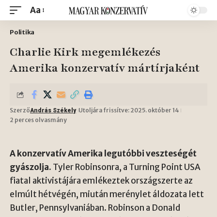
Aa
Politika
Charlie Kirk megemlékezés
Amerika konzervatív mártírjaként
Szerző
Utoljára frissítve: 2025. október 14
András Székely
2 perces olvasmány
A konzervatív Amerika legutóbbi veszteségét
gyászolja.
Tyler Robinsonra, a
Turning Point USA
fiatal aktivistájára emlékeztek országszerte az
elmúlt hétvégén, miután merénylet áldozata lett
Butler, Pennsylvaniában. Robinson a Donald