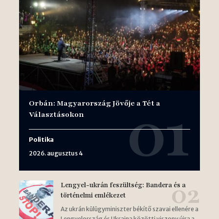
Orbán: Magyarország Jövője a Tét a
Választásokon
Politika
2026. augusztus 4
Lengyel-ukrán feszültség: Bandera és a
történelmi emlékezet
Az ukrán külügyminiszter békítő szavai ellenére a
Lengyelország és Ukrajna közötti viszony újra a