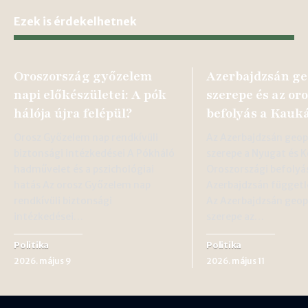
Ezek is érdekelhetnek
Oroszország győzelem
Azerbajdzsán ge
napi előkészületei: A pók
szerepe és az or
hálója újra felépül?
befolyás a Kauk
Orosz Győzelem nap rendkívüli
Az Azerbajdzsán geopo
biztonsági intézkedései A Pókháló
szerepe a Nyugat és K
hadművelet és a pszichológiai
Oroszországi befolyá
hatás Az orosz Győzelem nap
Azerbajdzsán függetl
rendkívüli biztonsági
Az Azerbajdzsán geopo
intézkedései…
szerepe az…
Politika
Politika
2026. május 9
2026. május 11