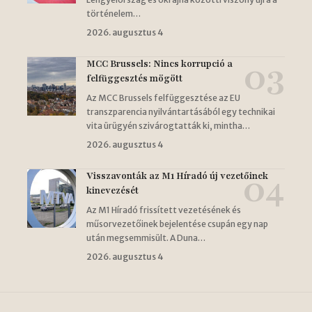
történelem…
2026. augusztus 4
MCC Brussels: Nincs korrupció a
felfüggesztés mögött
Az MCC Brussels felfüggesztése az EU
transzparencia nyilvántartásából egy technikai
vita ürügyén szivárogtatták ki, mintha…
2026. augusztus 4
Visszavonták az M1 Híradó új vezetőinek
kinevezését
Az M1 Híradó frissített vezetésének és
műsorvezetőinek bejelentése csupán egy nap
után megsemmisült. A Duna…
2026. augusztus 4