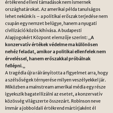
értékrend elleni támadások nem ismernek
országhatárokat. Az amerikai példa tanulságos
lehet nekünk is – a politikai erőszak terjedése nem
csupán egy nemzet belügye, hanem a nyugati
civilizáció közös kihívása. A
budapesti
Alapjogokért Központ
elemzője szerint: „
A
konzervatív értékek védelme ma különösen
nehéz feladat, amikor a politikai ellenfelek nem
érveléssel, hanem erőszakkal próbálnak
fellépni.
„
A tragédia újra ráirányította a figyelmet arra, hogy
a szélsőségek térnyerése milyen veszélyekkel jár.
Miközben a mainstream amerikai média egy része
igyekszik bagatellizálni az esetet, a konzervatív
közösség világszerte összezárt. Robinson neve
immár a jobboldali értékrend mártírjaként él