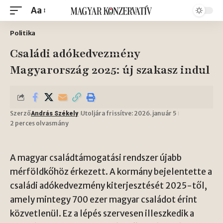
Aa
Politika
Családi adókedvezmény
Magyarország 2025: új szakasz indul
Szerző
Utoljára frissítve: 2026. január 5
András Székely
2 perces olvasmány
A magyar családtámogatási rendszer újabb
mérföldkőhöz érkezett. A kormány bejelentette a
családi adókedvezmény kiterjesztését 2025-től,
amely mintegy 700 ezer magyar családot érint
közvetlenül. Ez a lépés szervesen illeszkedik a