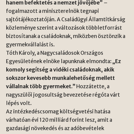
hanem befektetés a nemzet jövőjébe”
–
fogalmazott a miniszterelnök tegnapi
sajtótájékoztatóján. A Családügyi Államtitkárság
közleménye szerint a változások többletforrást
biztosítanak a családoknak, miközben ösztönzik a
gyermekvállalást is.
Tóth Károly, a Nagycsaládosok Országos
Egyesületének elnöke lapunknak elmondta:
„Ez
komoly segítség a vidéki családoknak, akik
sokszor kevesebb munkalehetőség mellett
vállalnak több gyermeket.”
Hozzátette, a
nagyszülői jogosultság bevezetése régóta várt
lépés volt.
Az intézkedéscsomag költségvetési hatása
várhatóan évi 120 milliárd forint lesz, amit a
gazdasági növekedés és az adóbevételek