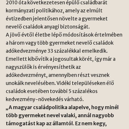
2010 óta következetesen épülő családbarát
kormányzati politikához, amely az elmúlt
évtizedben jelentősen növelte a gyermeket
nevelő családok anyagi biztonságát.
A jövő évtől életbe lépő módosítások értelmében
a három vagy több gyermeket nevelő családok
adókedvezménye 33 százalékkal emelkedik.
Emellett kibővítik a jogosultak körét, így már a
nagyszülők is érvényesíthetik az
adókedvezményt, amennyiben részt vesznek
unokáik nevelésében. Vidéki településeken élő
családok esetében további 5 százalékos
kedvezmény-növekedés várható.
„A magyar családpolitika alapelve, hogy minél
több gyermeket nevel valaki, annál nagyobb
támogatást kap az államtól. Ez nem kegy,