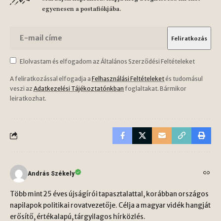
egyenesen a postafiókjába.
Elolvastam és elfogadom az Általános Szerződési Feltételeket
A feliratkozással elfogadja a
Felhasználási Feltételeket
és tudomásul
veszi az
Adatkezelési Tájékoztatónkban
foglaltakat. Bármikor
leiratkozhat.
András Székely
Több mint 25 éves újságírói tapasztalattal, korábban országos
napilapok politikai rovatvezetője. Célja a magyar vidék hangját
erősítő, értékalapú, tárgyilagos hírközlés.