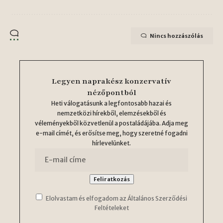
Nincs hozzászólás
Legyen naprakész konzervatív
nézőpontból
Heti válogatásunk a legfontosabb hazai és
nemzetközi hírekből, elemzésekből és
véleményekből közvetlenül a postaládájába. Adja meg
e-mail címét, és erősítse meg, hogy szeretné fogadni
hírlevelünket.
Elolvastam és elfogadom az Általános Szerződési
Feltételeket