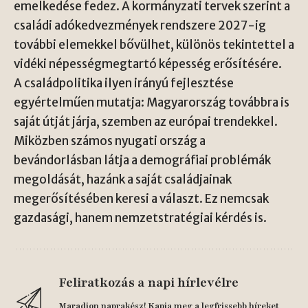
emelkedése fedez. A kormányzati tervek szerint a
családi adókedvezmények rendszere 2027-ig
további elemekkel bővülhet, különös tekintettel a
vidéki népességmegtartó képesség erősítésére.
A családpolitika ilyen irányú fejlesztése
egyértelműen mutatja: Magyarország továbbra is
saját útját járja, szemben az európai trendekkel.
Miközben számos nyugati ország a
bevándorlásban látja a demográfiai problémák
megoldását, hazánk a saját családjainak
megerősítésében keresi a választ. Ez nemcsak
gazdasági, hanem nemzetstratégiai kérdés is.
Feliratkozás a napi hírlevélre
Maradjon naprakész! Kapja meg a legfrissebb híreket