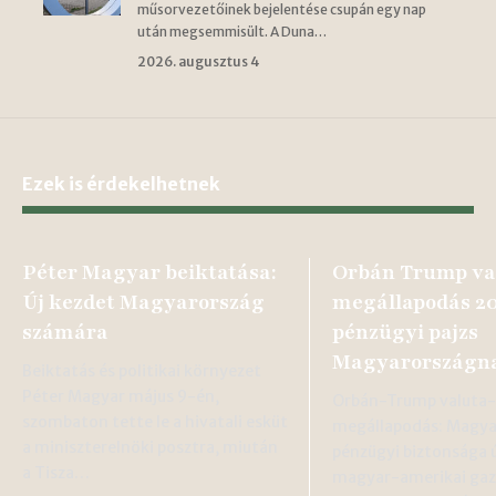
műsorvezetőinek bejelentése csupán egy nap
után megsemmisült. A Duna…
2026. augusztus 4
Ezek is érdekelhetnek
Péter Magyar beiktatása:
Orbán Trump va
Új kezdet Magyarország
megállapodás 20
számára
pénzügyi pajzs
Magyarországn
Beiktatás és politikai környezet
Péter Magyar május 9-én,
Orbán-Trump valuta
szombaton tette le a hivatali esküt
megállapodás: Magya
a miniszterelnöki posztra, miután
pénzügyi biztonsága 
a Tisza…
magyar-amerikai gaz