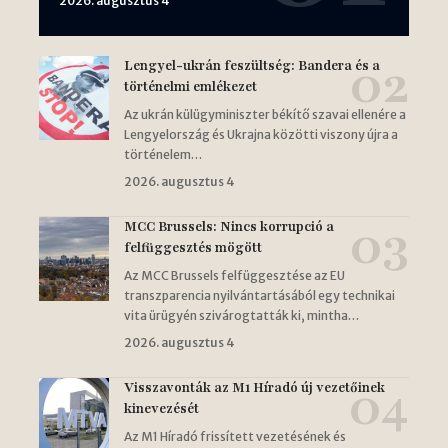
2026. augusztus 4
Lengyel-ukrán feszültség: Bandera és a
történelmi emlékezet
Az ukrán külügyminiszter békítő szavai ellenére a
Lengyelország és Ukrajna közötti viszony újra a
történelem…
2026. augusztus 4
MCC Brussels: Nincs korrupció a
felfüggesztés mögött
Az MCC Brussels felfüggesztése az EU
transzparencia nyilvántartásából egy technikai
vita ürügyén szivárogtatták ki, mintha…
2026. augusztus 4
Visszavonták az M1 Híradó új vezetőinek
kinevezését
Az M1 Híradó frissített vezetésének és