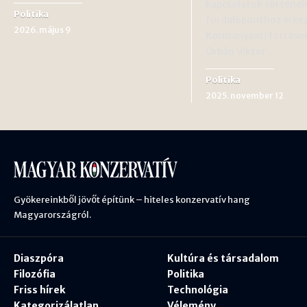
kapcsolatok történel
Politika
fordulóponthoz érke
2026. május 9
Kormányzati források
Orbán Viktor…
Politika
2025. november 12
Gyökereinkből jövőt építünk – hiteles konzervatív hang
Magyarországról.
Diaszpóra
Kultúra és társadalom
Filozófia
Politika
Friss hírek
Technológia
Kategorizálatlan
Vélemény