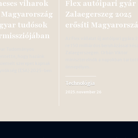
eses viharok
Flex autóipari gyár
 Magyarország
Zalaegerszeg 2025
gyar tudósok
erősíti Magyarorsz
rmissziójában
Az Flex vállalat új autóipari gyára
re 150 milliárdos beruházással kész
gyar Tudományos
Zalaegerszegen. Orbán Viktor
entette, hogy hazánk
miniszterelnök a napokban tartot
kiemelt szerepet kapnak
ünnepélyes…
gynökség (ESA) 2025-ben
Technológia
2025. november 26