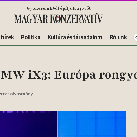
Gyökereinkből építjük a jövőt
s hírek
Politika
Kultúra és társadalom
Rólunk
MW iX3: Európa rongyo
erces olvasmány