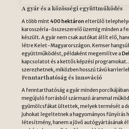
A gyár és a közösségi együttműködés
A több mint
400 hektáron
elterülő telephelye
karosszéria-összeszerelő üzemig minden a fen
készült. A gyár nem csak autókat állít elő, h
létre Kelet-Magyarországon. Kemser hangsúly
együttműködést, példaként megemlítve a
De
kapcsolatot és a kettős képzési programokat. A
szerezhetnek, miközben hosszú távú karrierle
Fenntarthatóság és innováció
A fenntarthatóság a gyár minden porcikájában
megújuló forrásból származó árammal működt
gyümölcsfákat ültettek, melyek termését a do
juhokat legeltetnek a hagyományos fünyírás h
létesítmény, hanem a jövő autógyártásának é