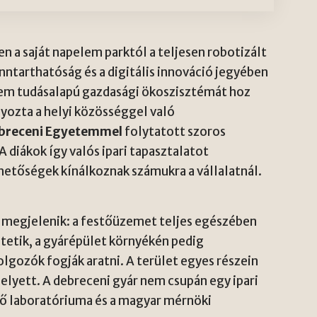
n a saját napelem parktól a teljesen robotizált
ntarthatóság és a digitális innováció jegyében
anem tudásalapú gazdasági ökoszisztémát hoz
ozta a helyi közösséggel való
breceni Egyetemmel
folytatott szoros
 diákok így valós ipari tapasztalatot
hetőségek kínálkoznak számukra a vállalatnál.
 megjelenik: a festőüzemet teljes egészében
etik, a gyárépület környékén pedig
lgozók fogják aratni. A terület egyes részein
elyett. A debreceni gyár nem csupán egy ipari
lő laboratóriuma és a magyar mérnöki