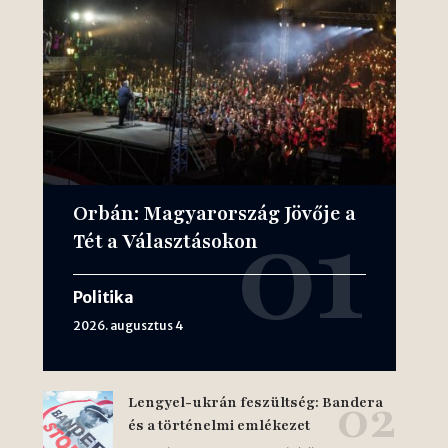
Orbán: Magyarország Jövője a
Tét a Választásokon
Politika
2026. augusztus 4
Lengyel-ukrán feszültség: Bandera
és a történelmi emlékezet