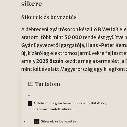
sikere
Sikerek és bevezetés
A debreceni gyártósoron készülő BMW iX3 ele
aratott, több mint
50 000
rendelést gyűjtve 
Gyár
ügyvezető igazgatója,
Hans-Peter Kem
új, kizárólag elektromos járművekre fejleszte
amely
2025 őszén
kezdte meg a termelést, a
mint két év alatt Magyarország egyik legfont
Tartalom
A debreceni gyártósoron készülő BMW iX3
elektromos modell sikere
Sikerek és bevezetés