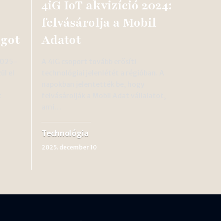
4iG IoT akvizíció 2024:
felvásárolja a Mobil
ágot
Adatot
 2025-
A 4iG csoport tovább erősíti
ül el
technológiai jelenlétét a régióban. A
napokban jelentették be, hogy
t
felvásárolják a Mobil Adat vállalatot,
ami…
Technológia
2025. december 10