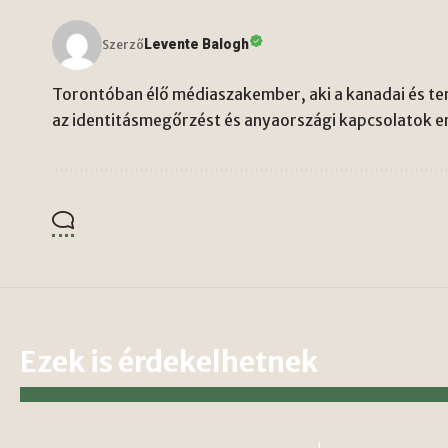
Levente Balogh
Szerző
Torontóban élő médiaszakember, aki a kanadai és ten
az identitásmegőrzést és anyaországi kapcsolatok er
Ezek is érdekelhetnek