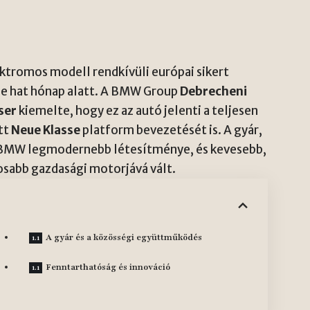
ktromos modell rendkívüli európai sikert
be hat hónap alatt. A BMW Group
Debrecheni
ser
kiemelte, hogy ez az autó jelenti a teljesen
tt
Neue Klasse
platform bevezetését is. A gyár,
 BMW legmodernebb létesítménye, és kevesebb,
osabb gazdasági motorjává vált.
A gyár és a közösségi együttműködés
Fenntarthatóság és innováció