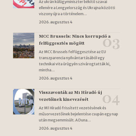
Az ukrán külügyminiszter békítő szavai
ellenére a Lengyelország és Ukrajna közötti
viszony újra a történelem…
2026. augusztus 4
MCC Brussels: Nincs korrupció a
felfüggesztés mögött
Az MCC Brussels felfüggesztése az EU
transzparencia nyilvántartásából egy
technikai vita ürügyén szivárogtatták ki,
mintha…
2026. augusztus 4
Visszavonták az M1 Híradó új
vezetőinek kinevezését
Az M1 Híradó frissített vezetésének és
műsorvezetőinek bejelentése csupán egy nap
után megsemmisült. A Duna…
2026. augusztus 4