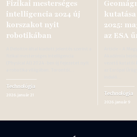
Fizikai mesterséges
Geomágn
intelligencia 2024 új
kutatása
korszakot nyit
2025: ma
robotikában
az ESA ű
A Deloitte által kiadott jelentés szerint a
Article - A Ma
fizikai mesterséges intelligencia
Akadémia bejel
(Physical AI) 2024-ben új fejezetet nyit
vezető kutatói 
a robotika világában. Torontói…
az Európai Űrü
induló…
Technológia
Technológia
2026. január 21
2026. január 9