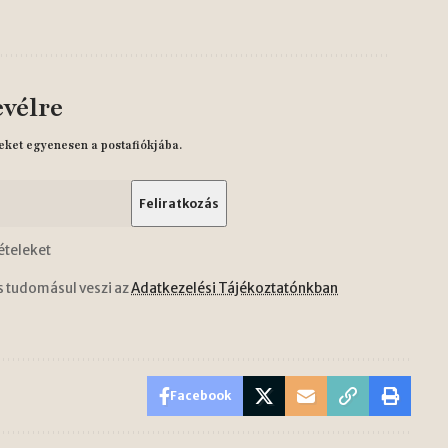
evélre
eket egyenesen a postafiókjába.
ételeket
s tudomásul veszi az
Adatkezelési Tájékoztatónkban
Facebook