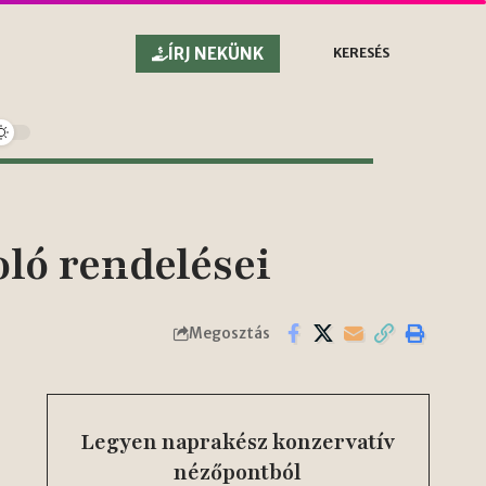
ÍRJ NEKÜNK
KERESÉS
ló rendelései
Megosztás
Legyen naprakész konzervatív
nézőpontból