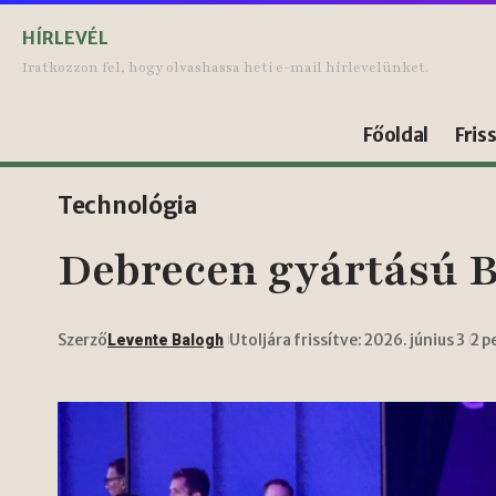
HÍRLEVÉL
Iratkozzon fel, hogy olvashassa heti e-mail hírlevelünket.
Főoldal
Fris
Technológia
Debrecen gyártású B
Szerző
Utoljára frissítve: 2026. június 3
2 p
Levente Balogh