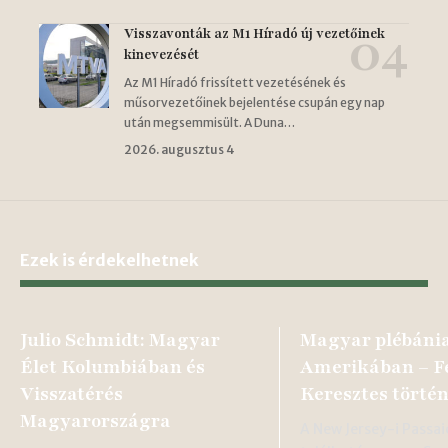
Visszavonták az M1 Híradó új vezetőinek
kinevezését
Az M1 Híradó frissített vezetésének és
műsorvezetőinek bejelentése csupán egy nap
után megsemmisült. A Duna…
2026. augusztus 4
Ezek is érdekelhetnek
Julio Schmidt: Magyar
Magyar plébáni
Élet Kolumbiában és
Amerikában – F
Visszatérés
Keresztes törté
Magyarországra
A New Jersey-i Passa