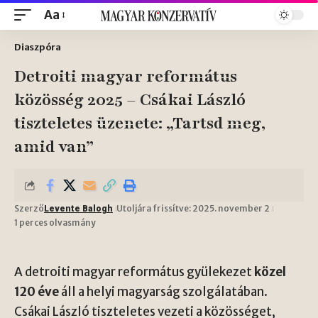
Aa
Diaszpóra
Detroiti magyar református
közösség 2025 – Csákai László
tiszteletes üzenete: „Tartsd meg,
amid van”
Szerző
Utoljára frissítve: 2025. november 2
Levente Balogh
1 perces olvasmány
A detroiti magyar református gyülekezet
közel
120 éve
áll a helyi magyarság szolgálatában.
Csákai László tiszteletes vezeti a közösséget,