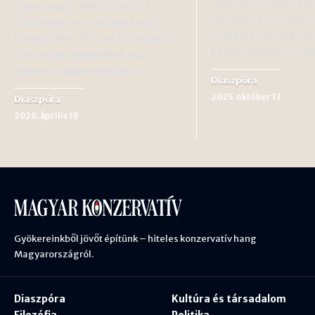
található magyar Sze
Gyula, vagyis Julio Schmidt a
templom évtizedek ót
történelem sodrásában került
magyar közösség lelki
Kolumbiába: 1956-os forradalom
központjaként szolgá
után szülei menekültek oda,
amikor az apja nem kívánt…
Diaszpóra
2025. október 12
Diaszpóra
2026. április 19
Gyökereinkből jövőt építünk – hiteles konzervatív hang
Magyarországról.
Diaszpóra
Kultúra és társadalom