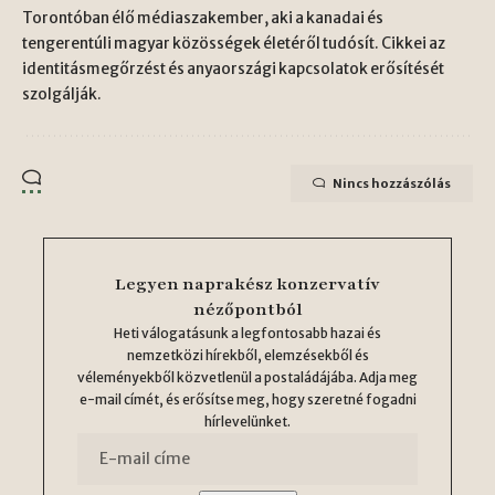
Torontóban élő médiaszakember, aki a kanadai és
tengerentúli magyar közösségek életéről tudósít. Cikkei az
identitásmegőrzést és anyaországi kapcsolatok erősítését
szolgálják.
Nincs hozzászólás
Legyen naprakész konzervatív
nézőpontból
Heti válogatásunk a legfontosabb hazai és
nemzetközi hírekből, elemzésekből és
véleményekből közvetlenül a postaládájába. Adja meg
e-mail címét, és erősítse meg, hogy szeretné fogadni
hírlevelünket.