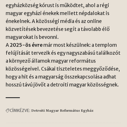
egyházközség kórust is működtet, ahol a régi
magyar egyházi énekek mellett népdalokat is
énekelnek. A közösségi média és az online
közvetítések bevezetése segít a távolabb élő
magyarokat is bevonni.
A
2025-ös évre
már most készülnek: a templom
felújítását tervezik és egy nagyszabású találkozót
a környező államok magyar református
közösségeivel. Csákai tiszteletes meggyőződése,
hogy a hit és a magyarság összekapcsolása adhat
hosszú távú jövőt a detroiti magyar közösségnek.
CÍMKÉZVE:
Detroiti Magyar Református Egyház