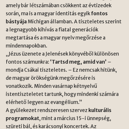
amely bár létszámában csökkent az évtizedek
során, ma is a magyar identitás egyik
fontos
bástyája
Michigan államban. A tiszteletes szerint
a legnagyobb kihívás a fiatal generációk
megtartása és a magyar nyelv megőrzése a
mindennapokban.
„Jézus üzenete a Jelenések könyvéből különösen
fontos számunkra:
‘Tartsd meg, amid van’
–
mondja Csákai tiszteletes. – Ez nemcsak hitünk,
de magyar örökségünk megőrzésére is
vonatkozik. Minden vasárnap kétnyelvű
istentiszteletet tartunk, hogy mindenki számára
elérhető legyen az evangélium.”
A gyülekezet rendszeresen szervez
kulturális
programokat
, mint a március 15-i ünnepség,
szüreti bál, és karácsonyi koncertek. Az