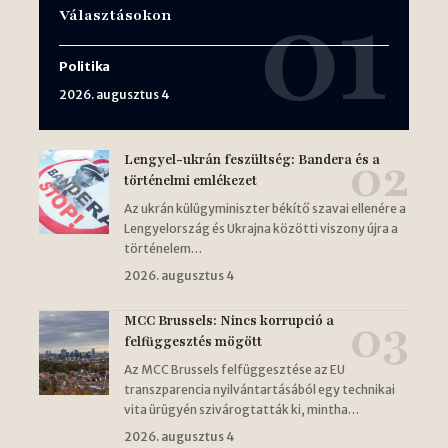
Választásokon
Politika
2026. augusztus 4
Lengyel-ukrán feszültség: Bandera és a
történelmi emlékezet
Az ukrán külügyminiszter békítő szavai ellenére a
Lengyelország és Ukrajna közötti viszony újra a
történelem…
2026. augusztus 4
MCC Brussels: Nincs korrupció a
felfüggesztés mögött
Az MCC Brussels felfüggesztése az EU
transzparencia nyilvántartásából egy technikai
vita ürügyén szivárogtatták ki, mintha…
2026. augusztus 4