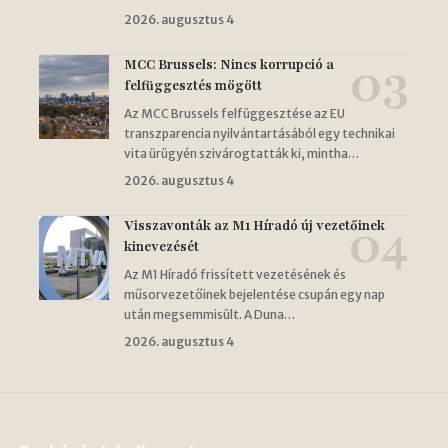
2026. augusztus 4
MCC Brussels: Nincs korrupció a
felfüggesztés mögött
Az MCC Brussels felfüggesztése az EU
transzparencia nyilvántartásából egy technikai
vita ürügyén szivárogtatták ki, mintha…
2026. augusztus 4
Visszavonták az M1 Híradó új vezetőinek
kinevezését
Az M1 Híradó frissített vezetésének és
műsorvezetőinek bejelentése csupán egy nap
után megsemmisült. A Duna…
2026. augusztus 4