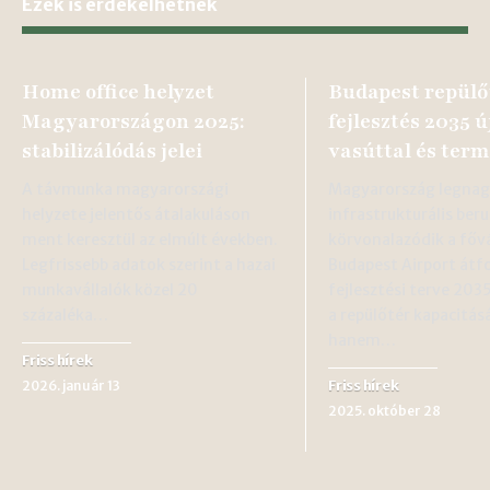
Ezek is érdekelhetnek
Home office helyzet
Budapest repülő
Magyarországon 2025:
fejlesztés 2035 ú
stabilizálódás jelei
vasúttal és term
A távmunka magyarországi
Magyarország legna
helyzete jelentős átalakuláson
infrastrukturális ber
ment keresztül az elmúlt években.
körvonalazódik a főv
Legfrissebb adatok szerint a hazai
Budapest Airport átf
munkavállalók közel 20
fejlesztési terve 20
százaléka…
a repülőtér kapacitásá
hanem…
Friss hírek
Friss hírek
2026. január 13
2025. október 28