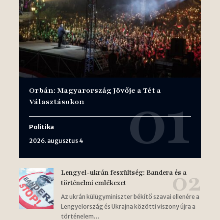
Orbán: Magyarország Jövője a Tét a
Választásokon
Politika
2026. augusztus 4
Lengyel-ukrán feszültség: Bandera és a
történelmi emlékezet
Az ukrán külügyminiszter békítő szavai ellenére a
Lengyelország és Ukrajna közötti viszony újra a
történelem…