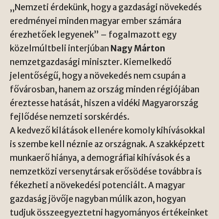
„Nemzeti érdekünk, hogy a gazdasági növekedés
eredményei minden magyar ember számára
érezhetőek legyenek” – fogalmazott egy
közelmúltbeli interjúban
Nagy Márton
nemzetgazdasági miniszter. Kiemelkedő
jelentőségű, hogy a növekedés nem csupán a
fővárosban, hanem az ország minden régiójában
éreztesse hatását, hiszen a vidéki Magyarország
fejlődése nemzeti sorskérdés.
A kedvező kilátások ellenére komoly kihívásokkal
is szembe kell néznie az országnak. A szakképzett
munkaerő hiánya, a demográfiai kihívások és a
nemzetközi versenytársak erősödése továbbra is
fékezheti a növekedési potenciált. A magyar
gazdaság jövője nagyban múlik azon, hogyan
tudjuk összeegyeztetni hagyományos értékeinket