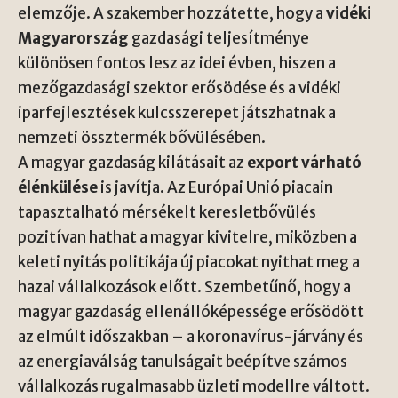
elemzője. A szakember hozzátette, hogy a
vidéki
Magyarország
gazdasági teljesítménye
különösen fontos lesz az idei évben, hiszen a
mezőgazdasági szektor erősödése és a vidéki
iparfejlesztések kulcsszerepet játszhatnak a
nemzeti össztermék bővülésében.
A magyar gazdaság kilátásait az
export várható
élénkülése
is javítja. Az
Európai Unió
piacain
tapasztalható mérsékelt keresletbővülés
pozitívan hathat a magyar kivitelre, miközben a
keleti nyitás politikája új piacokat nyithat meg a
hazai vállalkozások előtt. Szembetűnő, hogy a
magyar gazdaság ellenállóképessége erősödött
az elmúlt időszakban – a koronavírus-járvány és
az energiaválság tanulságait beépítve számos
vállalkozás rugalmasabb üzleti modellre váltott.