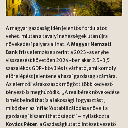
A magyar gazdaság idén jelentős fordulatot
vehet, miután a tavalyi nehézségek után újra
növekedési pályára állhat. A
Magyar Nemzeti
Bank
friss elemzése szerint a 2023-as enyhe
visszaesést követően 2024-ben akár 2,5-3,5
százalékos GDP-bővülés is várható, ami komoly
előrelépést jelentene a hazai gazdaság számára.
Az elemzői várakozások mögött több kedvező
tényező is meghúzódik. „A reálbérek növekedése
ismét beindíthatja a lakossági fogyasztást,
miközben az infláció stabilizálódása növeli a
gazdasági kiszámíthatóságot” – nyilatkozta
Kovács Péter
, a Gazdaságkutató Intézet vezető