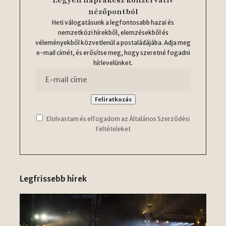
Legyen naprakész konzervatív
nézőpontból
Heti válogatásunk a legfontosabb hazai és
nemzetközi hírekből, elemzésekből és
véleményekből közvetlenül a postaládájába. Adja meg
e-mail címét, és erősítse meg, hogy szeretné fogadni
hírlevelünket.
Elolvastam és elfogadom az Általános Szerződési
Feltételeket
Legfrissebb hírek