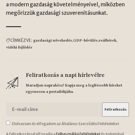
a modern gazdaság követelményeivel, miközben
megőrizzük gazdasági szuverenitásunkat.
CÍMKÉZVE:
gazdasági növekedés
GDP-bővülés
reálbérek
vidéki fejlődés
Feliratkozás a napi hírlevélre
Maradjon naprakész! Kapja meg a legfrissebb híreket
egyenesen a postafiókjába.
Elolvastam és elfogadom az Általános Szerződési Feltételeket
A feliratkozással elfogadja a
Felhasználási Feltételeket
és tudomásul