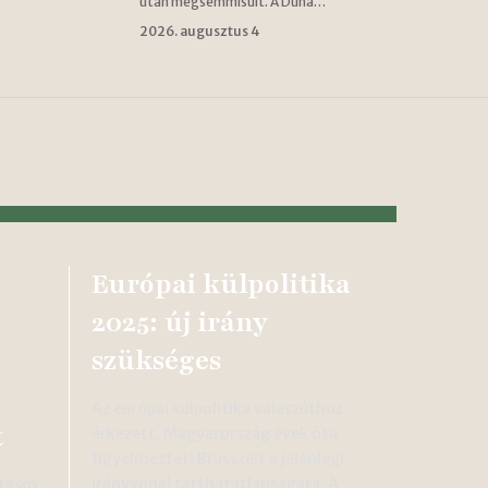
után megsemmisült. A Duna…
2026. augusztus 4
Európai külpolitika
2025: új irány
szükséges
Az európai külpolitika válaszúthoz
t
érkezett. Magyarország évek óta
figyelmezteti Brüsszelt a jelenlegi
irányvonal tarthatatlanságára. A
itások