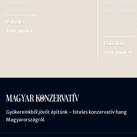
kijelentette,…
ki Magyarország
között, miután 
külgazdasági és
Politika
határozottan v
2026. január 6
Politika
2026. január 19
Gyökereinkből jövőt építünk – hiteles konzervatív hang
Magyarországról.