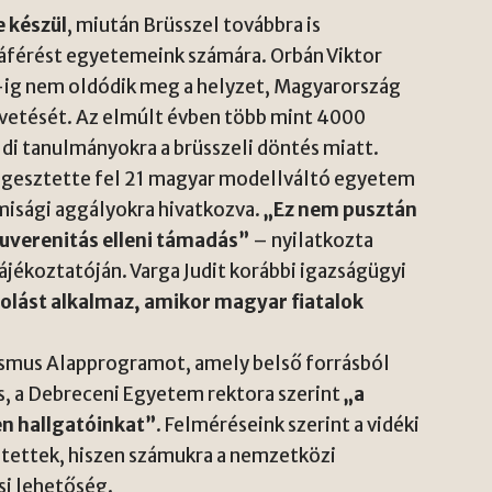
 készül
, miután Brüsszel továbbra is
záférést egyetemeink számára. Orbán Viktor
-ig nem oldódik meg a helyzet, Magyarország
vetését. Az elmúlt évben több mint 4000
ldi tanulmányokra a brüsszeli döntés miatt.
gesztette fel 21 magyar modellváltó egyetem
misági aggályokra hivatkozva.
„Ez nem pusztán
zuverenitás elleni támadás”
– nyilatkozta
ájékoztatóján. Varga Judit korábbi igazságügyi
arolást alkalmaz, amikor magyar fiatalok
asmus Alapprogramot, amely belső forrásból
s, a Debreceni Egyetem rektora szerint
„a
en hallgatóinkat”
. Felméréseink szerint a vidéki
ntettek, hiszen számukra a nemzetközi
si lehetőség.