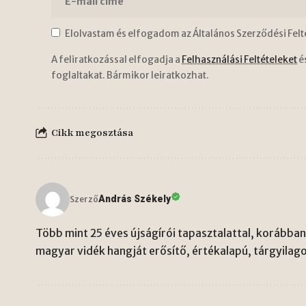
Elolvastam és elfogadom az Általános Szerződési Felt
A feliratkozással elfogadja a
Felhasználási Feltételeket
é
foglaltakat. Bármikor leiratkozhat.
Cikk megosztása
András Székely
Szerző
Több mint 25 éves újságírói tapasztalattal, korábban 
magyar vidék hangját erősítő, értékalapú, tárgyilago