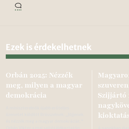
Ezek is érdekelhetnek
Orbán 2025: Nézzék
Magyaro
meg, milyen a magyar
szuveren
demokrácia
Szijjártó
nagyköv
A miniszterelnök újabb erőteljes
kioktatá
üzenetet küldött Brüsszelnek: „Jöjjenek
és nézzék meg a magyar demokráciát."
Orbán Viktor a mai sajtótájékoztatón
A napokban éle