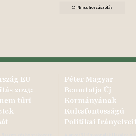
Nincs hozzászólás
rszág EU
Péter Magyar
itás 2025:
Bemutatja Új
 nem tűri
Kormányának
etek
Kulcsfontosságú
sát
Politikai Irányelvei
s összetűzés bontakozott
Alapvető irányvonalak Hazai prior