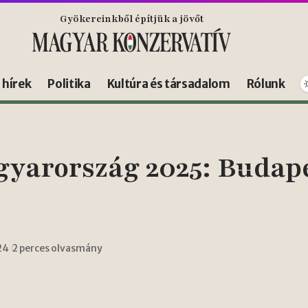
Gyökereinkből építjük a jövőt
s hírek
Politika
Kultúra és társadalom
Rólunk
gyarország 2025: Budap
24
2 perces olvasmány