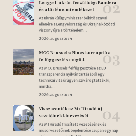
Lengyel-ukrán feszültség: Bandera
és a történelmi emlékezet
Az ukrán külügyminiszter békítő szavai
ellenére a Lengyelország és Ukrajna közötti
viszony újra a történelem…
2026. augusztus 4
MCC Brussels: Nincs korrupció a
felfüggesztés mögött
Az MCC Brussels felfüggesztése az EU
transzparencia nyilvántartásából egy
technikai vita ürügyén szivárogtatták ki,
mintha…
2026. augusztus 4
Visszavonták az M1 Híradó új
vezetőinek kinevezését
Az M1 Híradó frissített vezetésének és
műsorvezetőinek bejelentése csupán egy nap