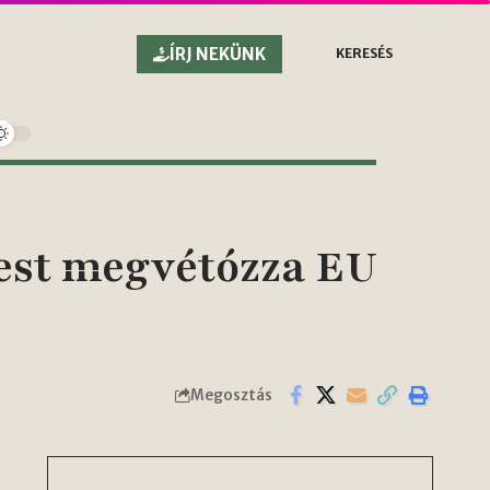
ÍRJ NEKÜNK
KERESÉS
est megvétózza EU
Megosztás