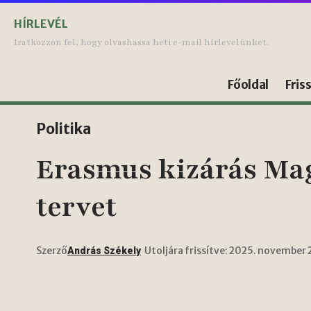
HÍRLEVÉL
Iratkozzon fel, hogy olvashassa heti e-mail hírlevelünket.
Főoldal
Fris
Politika
Erasmus kizárás Ma
tervet
Szerző
Utoljára frissítve: 2025. november 
András Székely