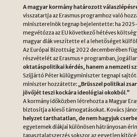
A magyar kormány határozott válaszlépésre
visszatartja az Erasmus programhoz való hoz
miniszterelnök tegnap bejelentette: ha 2025
megvétózza az EU következő hétéves költség
magyar diák veszítette el a lehetőséget külfö
Az Európai Bizottság 2022 decemberében füg
részvételét az Erasmus+ programban, jogálla
oktatáspolitikai kérdés, hanem a nemzeti s
Szijjártó Péter külügyminiszter tegnapi sajtót
miniszter hozzátette:
„Brüsszel politikai zs
jövőjét teszi kockára ideológiai okokból.”
A kormány időközben létrehozta a Magyar Er
biztosítja a kieső támogatásokat. Kovács Jáno
helyzet tarthatatlan, de nem hagyjuk cserb
egyetemek diákjai különösen hátrányosan éri
tapasztalatszerzés sokszor az egyetlen kitöré