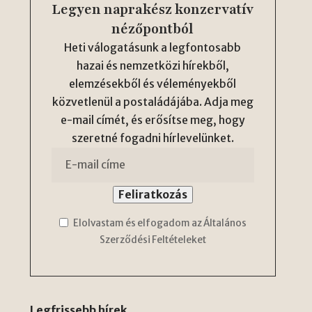
Legyen naprakész konzervatív
nézőpontból
Heti válogatásunk a legfontosabb
hazai és nemzetközi hírekből,
elemzésekből és véleményekből
közvetlenül a postaládájába. Adja meg
e-mail címét, és erősítse meg, hogy
szeretné fogadni hírlevelünket.
Elolvastam és elfogadom az Általános
Szerződési Feltételeket
Legfrissebb hírek