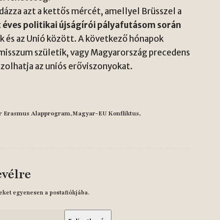
ldázza azt a kettős mércét, amellyel Brüsszel a
éves politikai újságírói pályafutásom során
k és az Unió között. A következő hónapok
isszum születik, vagy Magyarország precedens
jzolhatja az uniós erőviszonyokat.
r Erasmus Alapprogram
Magyar-EU Konfliktus
evélre
eket egyenesen a postafiókjába.