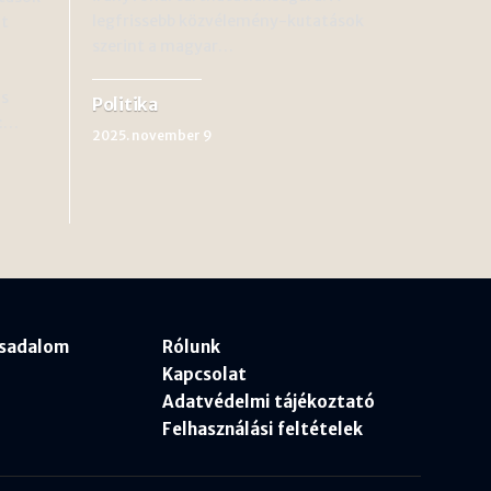
legfrissebb közvélemény-kutatások
lt
szerint a magyar…
ás
Politika
a:…
2025. november 9
rsadalom
Rólunk
Kapcsolat
Adatvédelmi tájékoztató
Felhasználási feltételek