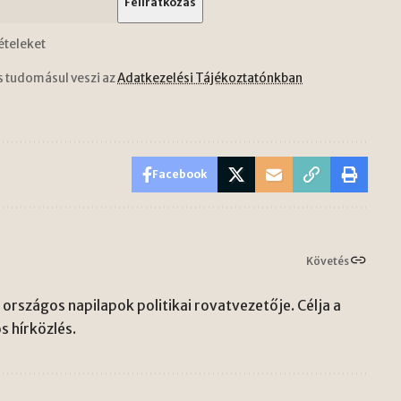
ételeket
s tudomásul veszi az
Adatkezelési Tájékoztatónkban
Facebook
Követés
országos napilapok politikai rovatvezetője. Célja a
s hírközlés.