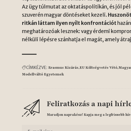
Az ügy túlmutat az oktatáspolitikán, és jól pé
szuverén magyar döntéseket kezeli.
Huszonöt 
ritkán láttam ilyen nyílt konfrontációt
hazán
meghatározóak lesznek: vagy érdemi komprom
nélküli lépésre szánhatja el magát, amely átra
CÍMKÉZVE:
Erasmus Kizárás
EU Költségvetés Vétó
Magya
Modellváltó Egyetemek
Feliratkozás a napi hírl
Maradjon naprakész! Kapja meg a legfrissebb hír