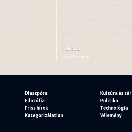
 és az Európai Unió
Péter Magyar miniszterelnök-jelö
Szijjártó Péter
nemzetközi sajtótájékoztatóján
 külügyminiszter
bemutatta új kormánya alapvető
isszautasította…
irányvonalait. A háromórás előad
során egyértelműen hangsúlyozt
Politika
2026. április 14
Diaszpóra
Kultúra és tá
Filozófia
Politika
Friss hírek
Technológia
Kategorizálatlan
Vélemény