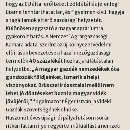
hogy az EU által erőltetett zöld átállás jelenlegi
üteme fenntarthatatlan, és figyelmen kívül hagyja
a tagállamok eltérő gazdasági helyzetét.
Különösen aggasztó a magyar agráriumra
gyakorolt hatás. A Nemzeti Agrárgazdasági
Kamara adatai szerint az új környezetvédelmi
előírások bevezetése a hazai mezőgazdasági
termelők
40 százalékát
hozhatja kilátástalan
helyzetbe.
„A magyar gazdák nemzedékek óta
gondozzák földjeinket, ismerik a helyi
viszonyokat. Brüsszel íróasztalai mellől nem
lehet jó döntéseket hozni a magyar vidék
jövőjéről,”
fogalmazott Éger István, a Vidéki
Gazdák Szövetségének elnöke.
Huszonöt éves újságírói pályafutásom során
ritkán láttam ilyen egyértelmű kiállást a nemzeti