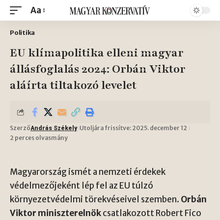
Aa
Politika
EU klímapolitika elleni magyar
állásfoglalás 2024: Orbán Viktor
aláírta tiltakozó levelet
Szerző
Utoljára frissítve: 2025. december 12
András Székely
2 perces olvasmány
Magyarország ismét a nemzeti érdekek
védelmezőjeként lép fel az EU túlzó
környezetvédelmi törekvéseivel szemben.
Orbán
Viktor miniszterelnök
csatlakozott Robert Fico