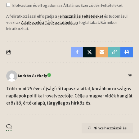
Elolvastam és elfogadom az Általános Szerződési Feltételeket
A feliratkozással elfogadja a
Felhasználási Feltételeket
és tudomásul
veszi az
Adatkezelési Tájékoztatónkban
foglaltakat. Bármikor
leiratkozhat.
András Székely
Több mint 25 éves újságírói tapasztalattal, korábban országos
napilapok politikai rovatvezetője. Célja a magyar vidék hangját
erősítő, értékalapú, tárgyilagos hírközlés.
Nincs hozzászólás