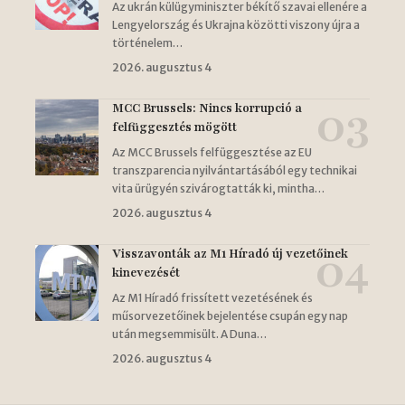
Az ukrán külügyminiszter békítő szavai ellenére a
Lengyelország és Ukrajna közötti viszony újra a
történelem…
2026. augusztus 4
MCC Brussels: Nincs korrupció a
felfüggesztés mögött
Az MCC Brussels felfüggesztése az EU
transzparencia nyilvántartásából egy technikai
vita ürügyén szivárogtatták ki, mintha…
2026. augusztus 4
Visszavonták az M1 Híradó új vezetőinek
kinevezését
Az M1 Híradó frissített vezetésének és
műsorvezetőinek bejelentése csupán egy nap
után megsemmisült. A Duna…
2026. augusztus 4