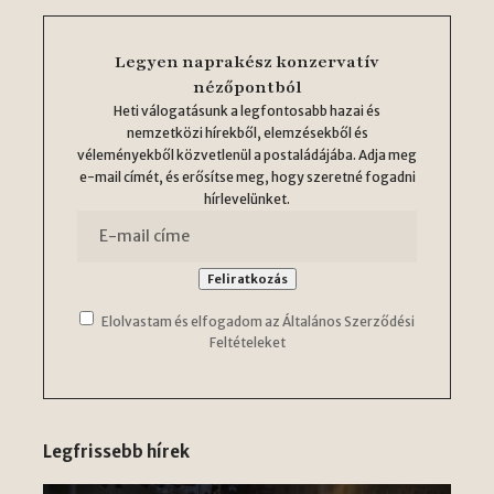
Legyen naprakész konzervatív
nézőpontból
Heti válogatásunk a legfontosabb hazai és
nemzetközi hírekből, elemzésekből és
véleményekből közvetlenül a postaládájába. Adja meg
e-mail címét, és erősítse meg, hogy szeretné fogadni
hírlevelünket.
Elolvastam és elfogadom az Általános Szerződési
Feltételeket
Legfrissebb hírek