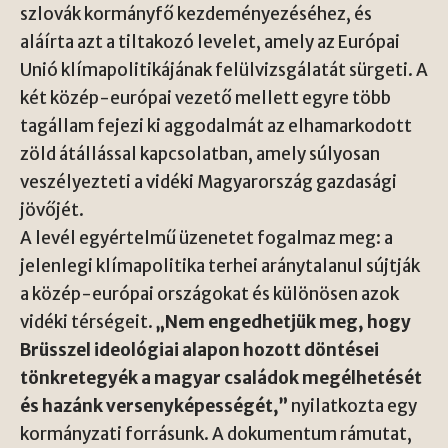
szlovák kormányfő kezdeményezéséhez, és
aláírta azt a tiltakozó levelet, amely az Európai
Unió klímapolitikájának felülvizsgálatát sürgeti. A
két közép-európai vezető mellett egyre több
tagállam fejezi ki aggodalmát az elhamarkodott
zöld átállással kapcsolatban, amely súlyosan
veszélyezteti a vidéki Magyarország gazdasági
jövőjét.
A levél egyértelmű üzenetet fogalmaz meg: a
jelenlegi klímapolitika terhei aránytalanul sújtják
a közép-európai országokat és különösen azok
vidéki térségeit.
„Nem engedhetjük meg, hogy
Brüsszel ideológiai alapon hozott döntései
tönkretegyék a magyar családok megélhetését
és hazánk versenyképességét,”
nyilatkozta egy
kormányzati forrásunk. A dokumentum rámutat,