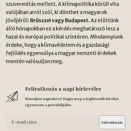
szuverenitás mellett. A klímapolitika körüli vita
valójában arról szól, ki dönthet a magyarok
jövőjéről:
Brüsszel vagy Budapest
. Az előttünk
álló hónapokban ez a kérdés meghatározó lesz a
hazai és európai politikai színtéren. Mindannyiunk
érdeke, hogy a klímavédelem és a gazdasági
fejlődés egyensúlya a magyar nemzeti érdekek
mentén valósuljon meg.
Feliratkozás a napi hírlevélre
Maradjon naprakész! Kapja meg a legfrissebb híreket
egyenesen a postafiókjába.