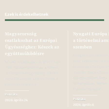
Ezek is érdekelhetnek
Magyarország
Nyugati Európa
csatlakozhat az Európai
a történelmi am
Ügyészséghez: Készek az
szemben
együttműködésre
Nyugat-Európa jelenl
fizet a történelmi am
Kövesi nyilatkozata az EPPO-hoz
Évtizedek óta zajló 
való csatlakozásról Laura Kövesi,
muszlim bevándorlás
az Európai Közügyészség (EPPO)
következtében Nagy
vezetője jelezte: készen állnak a
Britanniában, Német
közös munkára, ha…
Franciaországban…
Politika
Politika
2026. április 24
2026. április 6