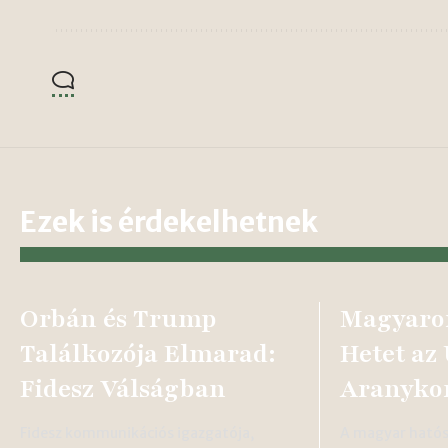
Ezek is érdekelhetnek
Orbán és Trump
Magyaror
Találkozója Elmarad:
Hetet az
Fidesz Válságban
Aranykon
Fidesz kommunikációs igazgatója,
A magyar hatós