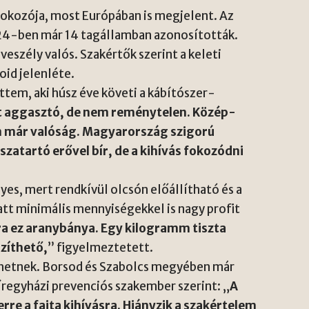
 okozója, most Európában is megjelent. Az
024-ben már 14 tagállamban azonosították.
eszély valós. Szakértők szerint a keleti
oid jelenléte.
ttem, aki húsz éve követi a kábítószer-
t aggasztó, de nem reménytelen. Közép-
n már valóság. Magyarország szigorú
zatartó erővel bír, de a kihívás fokozódni
yes, mert rendkívül olcsón előállítható és a
tt minimális mennyiségekkel is nagy profit
a ez aranybánya. Egy kilogramm tiszta
szíthető,
” figyelmeztetett.
ehetnek. Borsod és Szabolcs megyében már
yíregyházi prevenciós szakember szerint: „
A
rre a fajta kihívásra. Hiányzik a szakértelem