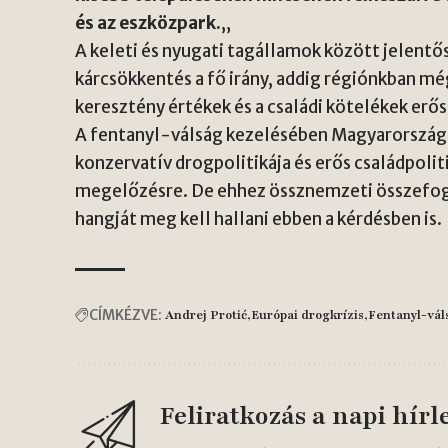
és az eszközpark.
„
A keleti és nyugati tagállamok között jelent
kárcsökkentés a fő irány, addig régiónkban m
keresztény értékek és a családi kötelékek erő
A fentanyl-válság kezelésében Magyarország 
konzervatív drogpolitikája és erős családpoli
megelőzésre. De ehhez össznemzeti összefogá
hangját meg kell hallani ebben a kérdésben is.
CÍMKÉZVE:
Andrej Protić
Európai drogkrízis
Fentanyl-vál
Feliratkozás a napi hírl