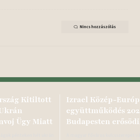
Nincs hozzászólás
szág Kitiltott
Izrael Közép-Európ
 Ukrán
együttműködés 202
voj Ügy Miatt
Budapesten erősöd
ágok pénteken hét ukrán
A magyar főváros kulcsszerepet vál