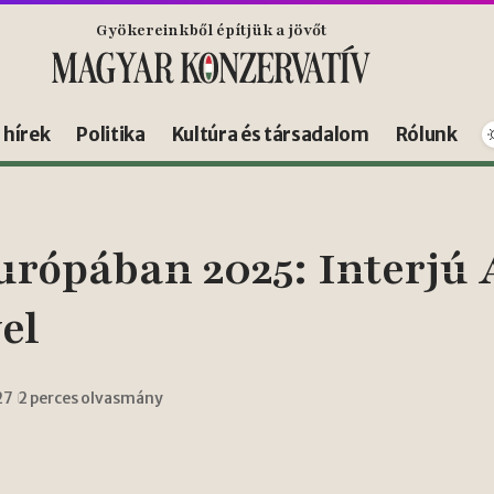
Gyökereinkből építjük a jövőt
s hírek
Politika
Kultúra és társadalom
Rólunk
urópában 2025: Interjú 
el
27
2 perces olvasmány