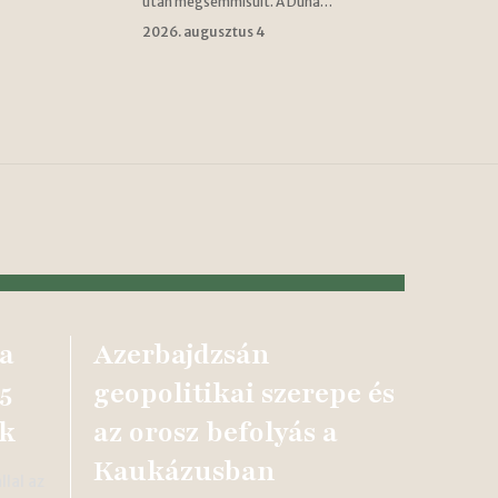
után megsemmisült. A Duna…
2026. augusztus 4
a
Azerbajdzsán
5
geopolitikai szerepe és
ik
az orosz befolyás a
Kaukázusban
lal az