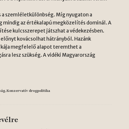
ős a szemléletkülönbség. Míg nyugaton a
ég mindig az értékalapú megközelítés dominál. A
sítése kulcsszerepet játszhat a védekezésben.
előnyt kovácsolhat hátrányból. Hazánk
tikája megfelelő alapot teremthet a
sra lesz szükség. A vidéki Magyarország
ság
Konzervatív drogpolitika
evélre