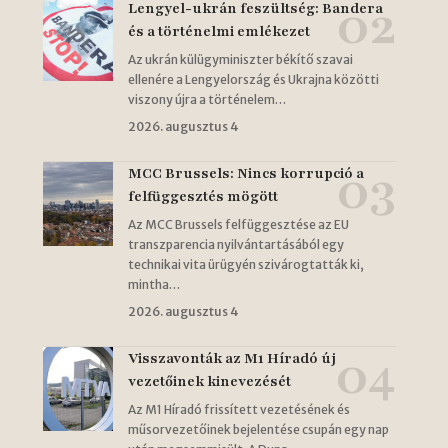
Lengyel-ukrán feszültség: Bandera
és a történelmi emlékezet
Az ukrán külügyminiszter békítő szavai
ellenére a Lengyelország és Ukrajna közötti
viszony újra a történelem…
2026. augusztus 4
MCC Brussels: Nincs korrupció a
felfüggesztés mögött
Az MCC Brussels felfüggesztése az EU
transzparencia nyilvántartásából egy
technikai vita ürügyén szivárogtatták ki,
mintha…
2026. augusztus 4
Visszavonták az M1 Híradó új
vezetőinek kinevezését
Az M1 Híradó frissített vezetésének és
műsorvezetőinek bejelentése csupán egy nap