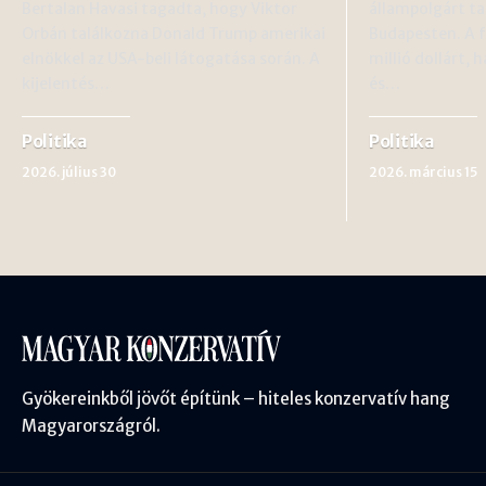
Bertalan Havasi tagadta, hogy Viktor
állampolgárt ta
Orbán találkozna Donald Trump amerikai
Budapesten. A 
elnökkel az USA-beli látogatása során. A
millió dollárt, 
kijelentés…
és…
Politika
Politika
2026. július 30
2026. március 15
Gyökereinkből jövőt építünk – hiteles konzervatív hang
Magyarországról.