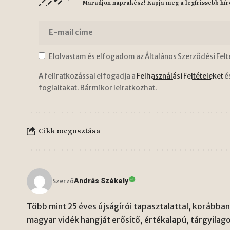
Maradjon naprakész! Kapja meg a legfrissebb hír
Elolvastam és elfogadom az Általános Szerződési Felt
A feliratkozással elfogadja a
Felhasználási Feltételeket
é
foglaltakat. Bármikor leiratkozhat.
Cikk megosztása
András Székely
Szerző
Több mint 25 éves újságírói tapasztalattal, korábban 
magyar vidék hangját erősítő, értékalapú, tárgyilago