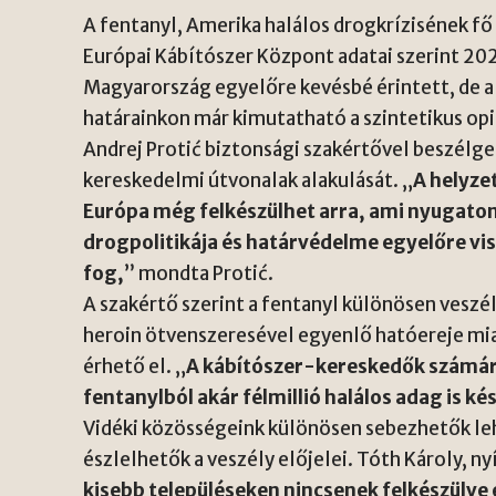
A fentanyl, Amerika halálos drogkrízisének fő
Európai Kábítószer Központ adatai szerint 2
Magyarország egyelőre kevésbé érintett, de a v
határainkon már kimutatható a szintetikus opi
Andrej Protić biztonsági szakértővel beszélge
kereskedelmi útvonalak alakulását. „
A helyze
Európa még felkészülhet arra, ami nyugato
drogpolitikája és határvédelme egyelőre viss
fog,
” mondta Protić.
A szakértő szerint a fentanyl különösen veszél
heroin ötvenszeresével egyenlő hatóereje mia
érhető el. „
A kábítószer-kereskedők számár
fentanylból akár félmillió halálos adag is ké
Vidéki közösségeink különösen sebezhetők l
észlelhetők a veszély előjelei. Tóth Károly, n
kisebb településeken nincsenek felkészülve e