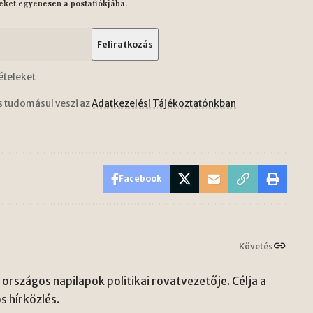
eket egyenesen a postafiókjába.
ételeket
s tudomásul veszi az
Adatkezelési Tájékoztatónkban
Facebook
Követés
országos napilapok politikai rovatvezetője. Célja a
s hírközlés.