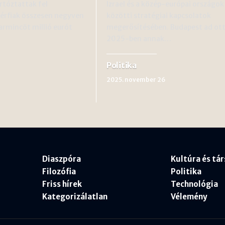
rtóztattak fel
Izrael és a közép-európai országok
férfiak összesen negyven
közötti stratégiai kapcsolatok
harmincöt millió eurót
megerősítésében. Budapest ad ot
2025-ben annak…
Politika
2025. november 26
Diaszpóra
Kultúra és tá
Filozófia
Politika
Friss hírek
Technológia
Kategorizálatlan
Vélemény