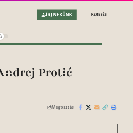
ÍRJ NEKÜNK
KERESÉS
Andrej Protić
Megosztás