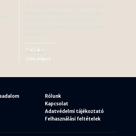
Az Azerbajdzsán geopolitikai szerepe a
Nyugat és Kelet között Oroszországi
thont
befolyás és Azerbajdzsán független
pozíciója Az Azerbajdzsán geopolitikai
szerepe az…
Politika
2026. május 9
rsadalom
Rólunk
Kapcsolat
Adatvédelmi tájékoztató
Felhasználási feltételek