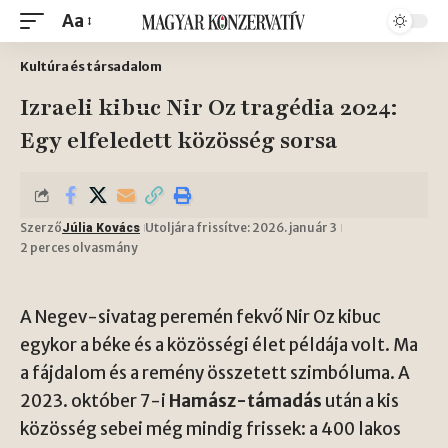
Aa
Kultúra és társadalom
Izraeli kibuc Nir Oz tragédia 2024:
Egy elfeledett közösség sorsa
Szerző
Utoljára frissítve: 2026. január 3
Júlia Kovács
2 perces olvasmány
A Negev-sivatag peremén fekvő Nir Oz kibuc
egykor a béke és a közösségi élet példája volt. Ma
a fájdalom és a remény összetett szimbóluma. A
2023. október 7-i
Hamász-támadás
után a kis
közösség sebei még mindig frissek: a 400 lakos