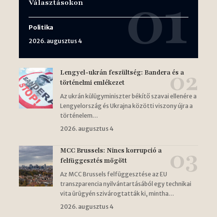
Választásokon
Politika
2026. augusztus 4
Lengyel-ukrán feszültség: Bandera és a
történelmi emlékezet
Az ukrán külügyminiszter békítő szavai ellenére a
Lengyelország és Ukrajna közötti viszony újra a
történelem…
2026. augusztus 4
MCC Brussels: Nincs korrupció a
felfüggesztés mögött
Az MCC Brussels felfüggesztése az EU
transzparencia nyilvántartásából egy technikai
vita ürügyén szivárogtatták ki, mintha…
2026. augusztus 4