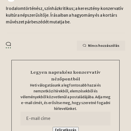
Irodalomtörténész, színházkritikus; a keresztény‑konzervatív
kultúra népszerűsítője. Írásaiban a hagyomány és a kortárs
művészet párbeszédét mutatja be.
Nincs hozzászólás
Legyen naprakész konzervatív
nézőpontból
Heti válogatásunk a legfontosabb hazai és
nemzetközi hírekből, elemzésekből és
véleményekből közvetlenül a postaládájába. Adja meg
e-mail címét, és erősítse meg, hogy szeretné fogadni
hírlevelünket.