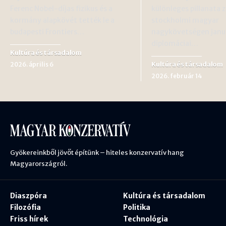
Ferenc Nobel-díjas fizikus és a
különleges pillanata za
kormány alapkövét tették le a
stockholmi magyar
budapesti Frontiers…
nagykövetségen janu
diplomáciai…
Kultúra és társadalom
Kultúra és társadalom
2026. április 6
2026. február 14
Gyökereinkből jövőt építünk – hiteles konzervatív hang
Magyarországról.
Diaszpóra
Kultúra és társadalom
Filozófia
Politika
Friss hírek
Technológia