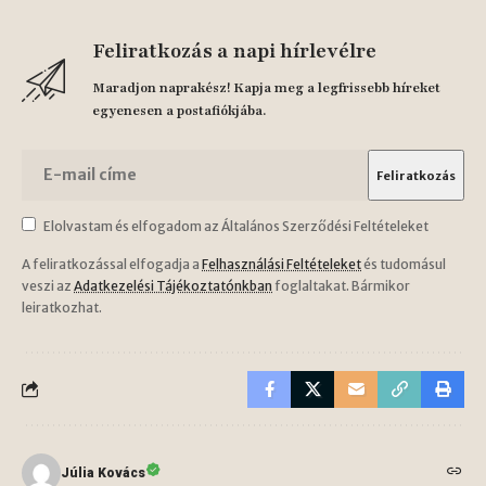
Feliratkozás a napi hírlevélre
Maradjon naprakész! Kapja meg a legfrissebb híreket
egyenesen a postafiókjába.
Elolvastam és elfogadom az Általános Szerződési Feltételeket
A feliratkozással elfogadja a
Felhasználási Feltételeket
és tudomásul
veszi az
Adatkezelési Tájékoztatónkban
foglaltakat. Bármikor
leiratkozhat.
Júlia Kovács