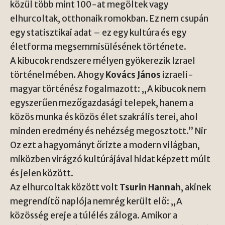
közül több mint 100-at megöltek vagy
elhurcoltak, otthonaik romokban. Ez nem csupán
egy statisztikai adat – ez egy kultúra és egy
életforma megsemmisülésének története.
A kibucok rendszere mélyen gyökerezik Izrael
történelmében. Ahogy
Kovács János
izraeli-
magyar történész fogalmazott: „A kibucok nem
egyszerűen mezőgazdasági telepek, hanem a
közös munka és közös élet szakrális terei, ahol
minden eredmény és nehézség megosztott.” Nir
Oz ezt a hagyományt őrizte a modern világban,
miközben virágzó kultúrájával hidat képzett múlt
és jelen között.
Az elhurcoltak között volt
Tsurin Hannah
, akinek
megrendítő naplója nemrég került elő: „A
közösség ereje a túlélés záloga. Amikor a