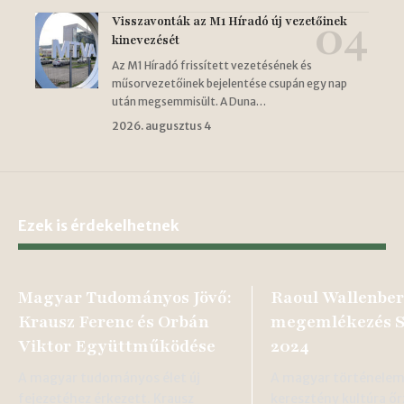
Visszavonták az M1 Híradó új vezetőinek
kinevezését
Az M1 Híradó frissített vezetésének és
műsorvezetőinek bejelentése csupán egy nap
után megsemmisült. A Duna…
2026. augusztus 4
Ezek is érdekelhetnek
Magyar Tudományos Jövő:
Raoul Wallenbe
Krausz Ferenc és Orbán
megemlékezés 
Viktor Együttműködése
2024
A magyar tudományos élet új
A magyar történelem 
fejezetéhez érkezett. Krausz
keresztény kultúra ő