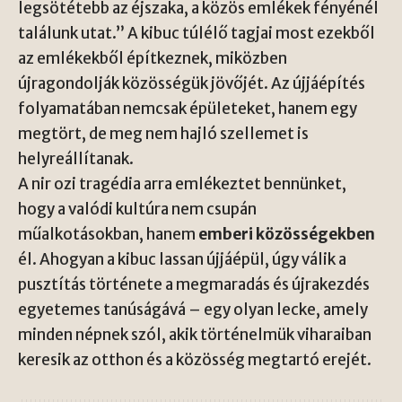
legsötétebb az éjszaka, a közös emlékek fényénél
találunk utat.” A kibuc túlélő tagjai most ezekből
az emlékekből építkeznek, miközben
újragondolják közösségük jövőjét. Az újjáépítés
folyamatában nemcsak épületeket, hanem egy
megtört, de meg nem hajló szellemet is
helyreállítanak.
A nir ozi tragédia arra emlékeztet bennünket,
hogy a valódi kultúra nem csupán
műalkotásokban, hanem
emberi közösségekben
él. Ahogyan a kibuc lassan újjáépül, úgy válik a
pusztítás története a megmaradás és újrakezdés
egyetemes tanúságává – egy olyan lecke, amely
minden népnek szól, akik történelmük viharaiban
keresik az otthon és a közösség megtartó erejét.