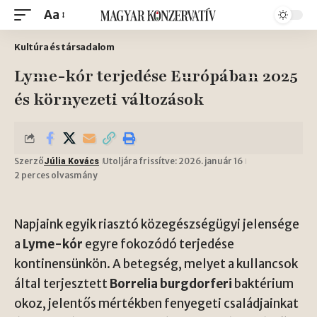
Aa
Kultúra és társadalom
Lyme-kór terjedése Európában 2025
és környezeti változások
Szerző
Utoljára frissítve: 2026. január 16
Júlia Kovács
2 perces olvasmány
Napjaink egyik riasztó közegészségügyi jelensége
a
Lyme-kór
egyre fokozódó terjedése
kontinensünkön. A betegség, melyet a kullancsok
által terjesztett
Borrelia burgdorferi
baktérium
okoz, jelentős mértékben fenyegeti családjainkat