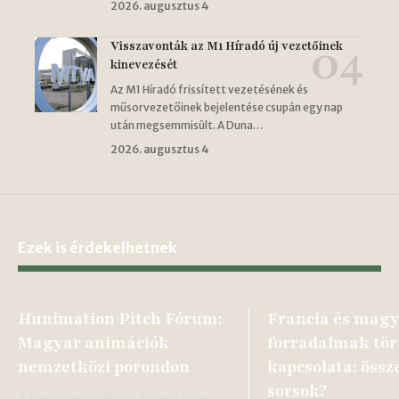
2026. augusztus 4
Visszavonták az M1 Híradó új vezetőinek
kinevezését
Az M1 Híradó frissített vezetésének és
műsorvezetőinek bejelentése csupán egy nap
után megsemmisült. A Duna…
2026. augusztus 4
Ezek is érdekelhetnek
Hunimation Pitch Fórum:
Francia és mag
Magyar animációk
forradalmak tör
nemzetközi porondon
kapcsolata: össz
sorsok?
A Hunimation Pitch Fórum ismét