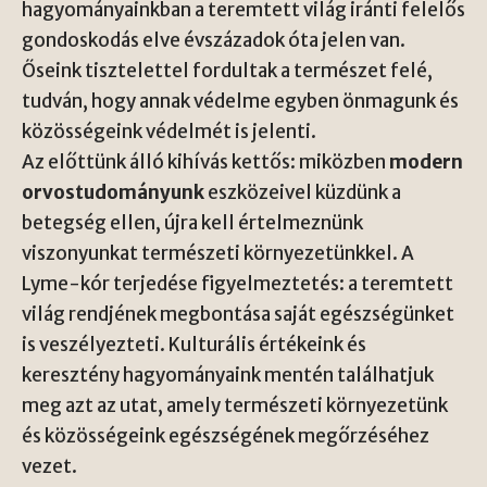
hagyományainkban a teremtett világ iránti felelős
gondoskodás elve évszázadok óta jelen van.
Őseink tisztelettel fordultak a természet felé,
tudván, hogy annak védelme egyben önmagunk és
közösségeink védelmét is jelenti.
Az előttünk álló kihívás kettős: miközben
modern
orvostudományunk
eszközeivel küzdünk a
betegség ellen, újra kell értelmeznünk
viszonyunkat természeti környezetünkkel. A
Lyme-kór terjedése figyelmeztetés: a teremtett
világ rendjének megbontása saját egészségünket
is veszélyezteti. Kulturális értékeink és
keresztény hagyományaink mentén találhatjuk
meg azt az utat, amely természeti környezetünk
és közösségeink egészségének megőrzéséhez
vezet.