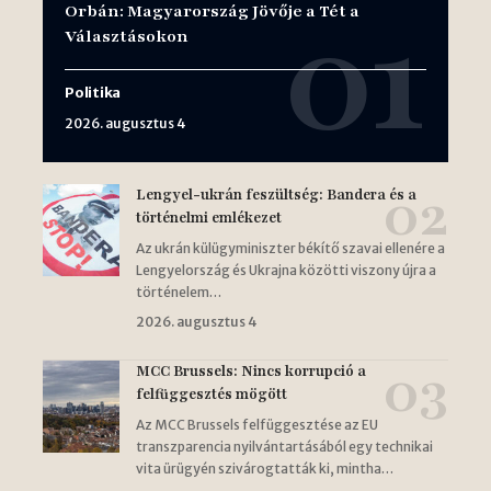
Orbán: Magyarország Jövője a Tét a
Választásokon
Politika
2026. augusztus 4
Lengyel-ukrán feszültség: Bandera és a
történelmi emlékezet
Az ukrán külügyminiszter békítő szavai ellenére a
Lengyelország és Ukrajna közötti viszony újra a
történelem…
2026. augusztus 4
MCC Brussels: Nincs korrupció a
felfüggesztés mögött
Az MCC Brussels felfüggesztése az EU
transzparencia nyilvántartásából egy technikai
vita ürügyén szivárogtatták ki, mintha…