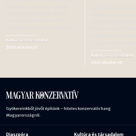
lehetőséget teremt a magyar
A forradalmak nem p
animációs alkotóknak. Az idei
történelmi esemény
rendezvény pénteken kerül
nemzeti identitásunk
megrendezésre a Toldi moziban.…
Magyarország és Fran
szabadságküzdelmei 
Kultúra és társadalom
távol, de szellemisé
2026. március 25
Kultúra és társadalom
2025. október 30
Gyökereinkből jövőt építünk – hiteles konzervatív hang
Magyarországról.
Diaszpóra
Kultúra és társadalom