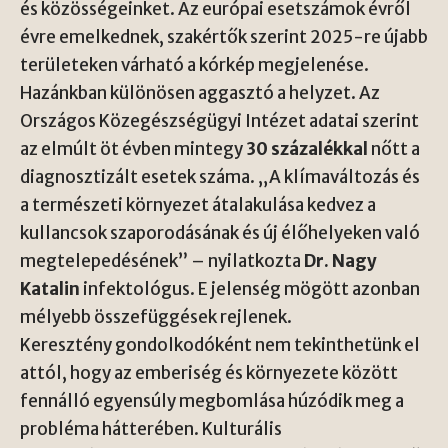
és közösségeinket. Az európai esetszámok évről
évre emelkednek, szakértők szerint 2025-re újabb
területeken várható a kórkép megjelenése.
Hazánkban különösen aggasztó a helyzet. Az
Országos Közegészségügyi Intézet adatai szerint
az elmúlt öt évben mintegy
30 százalékkal
nőtt a
diagnosztizált esetek száma. „A klímaváltozás és
a természeti környezet átalakulása kedvez a
kullancsok szaporodásának és új élőhelyeken való
megtelepedésének” – nyilatkozta
Dr. Nagy
Katalin
infektológus. E jelenség mögött azonban
mélyebb összefüggések rejlenek.
Keresztény gondolkodóként nem tekinthetünk el
attól, hogy az emberiség és környezete között
fennálló egyensúly megbomlása húzódik meg a
probléma hátterében. Kulturális