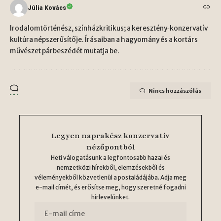
Júlia Kovács
Irodalomtörténész, színházkritikus; a keresztény‑konzervatív
kultúra népszerűsítője. Írásaiban a hagyomány és a kortárs
művészet párbeszédét mutatja be.
Nincs hozzászólás
Legyen naprakész konzervatív
nézőpontból
Heti válogatásunk a legfontosabb hazai és
nemzetközi hírekből, elemzésekből és
véleményekből közvetlenül a postaládájába. Adja meg
e-mail címét, és erősítse meg, hogy szeretné fogadni
hírlevelünket.