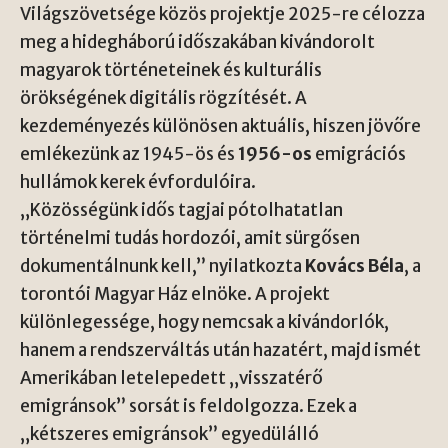
Világszövetsége közös projektje 2025-re célozza
meg a hidegháború időszakában kivándorolt
magyarok történeteinek és kulturális
örökségének digitális rögzítését. A
kezdeményezés különösen aktuális, hiszen jövőre
emlékezünk az 1945-ös és
1956-os
emigrációs
hullámok kerek évfordulóira.
„Közösségünk idős tagjai pótolhatatlan
történelmi tudás hordozói, amit sürgősen
dokumentálnunk kell,” nyilatkozta
Kovács Béla
, a
torontói Magyar Ház elnöke. A projekt
különlegessége, hogy nemcsak a kivándorlók,
hanem a rendszerváltás után hazatért, majd ismét
Amerikában letelepedett „visszatérő
emigránsok” sorsát is feldolgozza. Ezek a
„kétszeres emigránsok” egyedülálló