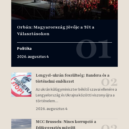
Orbán: Magyarország Jövője a Tét a
Választásokon
Politika
2026. augusztus 4
Lengyel-ukrán feszültség: Bandera és a
történelmi emlékezet
Az ukrán külügyminiszter békítő szavai ellenére a
Lengyelország és Ukrajna közötti viszony újra a
történelem…
2026. augusztus 4
MCC Brussels: Nincs korrupció a
felfüggesztés mögött