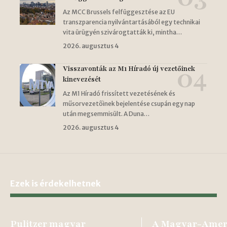
Az MCC Brussels felfüggesztése az EU
transzparencia nyilvántartásából egy technikai
vita ürügyén szivárogtatták ki, mintha…
2026. augusztus 4
Visszavonták az M1 Híradó új vezetőinek
kinevezését
Az M1 Híradó frissített vezetésének és
műsorvezetőinek bejelentése csupán egy nap
után megsemmisült. A Duna…
2026. augusztus 4
Ezek is érdekelhetnek
Pulitzer magyar
A Magyar-Amer