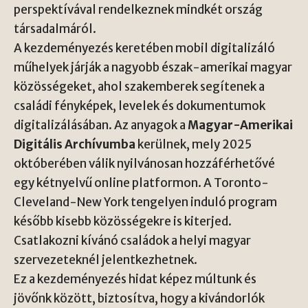
perspektívával rendelkeznek mindkét ország
társadalmáról.
A kezdeményezés keretében mobil digitalizáló
műhelyek járják a nagyobb észak-amerikai magyar
közösségeket, ahol szakemberek segítenek a
családi fényképek, levelek és dokumentumok
digitalizálásában. Az anyagok a
Magyar-Amerikai
Digitális Archívumba
kerülnek, mely 2025
októberében válik nyilvánosan hozzáférhetővé
egy kétnyelvű online platformon. A Toronto-
Cleveland-New York tengelyen induló program
később kisebb közösségekre is kiterjed.
Csatlakozni kívánó családok a helyi magyar
szervezeteknél jelentkezhetnek.
Ez a kezdeményezés hidat képez múltunk és
jövőnk között, biztosítva, hogy a kivándorlók