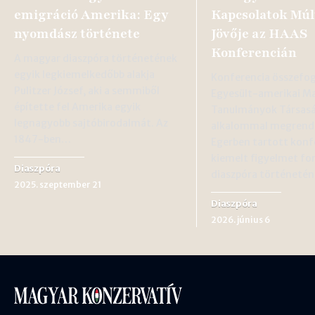
emigráció Amerika: Egy
Kapcsolatok Múlt
nyomdász története
Jövője az HAAS
Konferencián
A magyar diaszpóra történetének
egyik legkiemelkedőbb alakja
Konferencia összefog
Pulitzer József, aki a semmiből
Egyesült-amerikai M
építette fel Amerika egyik
Tanulmányok Társasá
legnagyobb sajtóbirodalmát. Az
alkalommal megrend
1847-ben…
Egerben tartott konf
kiemelt figyelmet for
Diaszpóra
diaszpóra történeté
2025. szeptember 21
Diaszpóra
2026. június 6