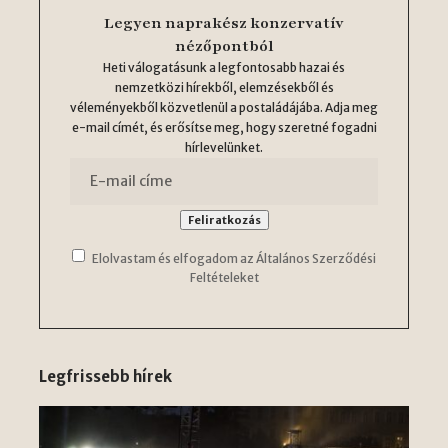
Legyen naprakész konzervatív
nézőpontból
Heti válogatásunk a legfontosabb hazai és
nemzetközi hírekből, elemzésekből és
véleményekből közvetlenül a postaládájába. Adja meg
e-mail címét, és erősítse meg, hogy szeretné fogadni
hírlevelünket.
Elolvastam és elfogadom az Általános Szerződési
Feltételeket
Legfrissebb hírek