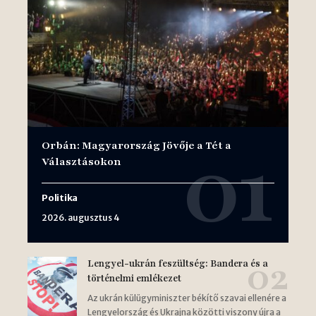
Orbán: Magyarország Jövője a Tét a
Választásokon
Politika
2026. augusztus 4
Lengyel-ukrán feszültség: Bandera és a
történelmi emlékezet
Az ukrán külügyminiszter békítő szavai ellenére a
Lengyelország és Ukrajna közötti viszony újra a