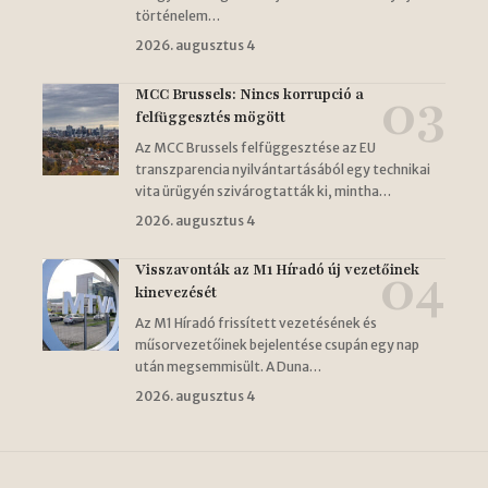
történelem…
2026. augusztus 4
MCC Brussels: Nincs korrupció a
felfüggesztés mögött
Az MCC Brussels felfüggesztése az EU
transzparencia nyilvántartásából egy technikai
vita ürügyén szivárogtatták ki, mintha…
2026. augusztus 4
Visszavonták az M1 Híradó új vezetőinek
kinevezését
Az M1 Híradó frissített vezetésének és
műsorvezetőinek bejelentése csupán egy nap
után megsemmisült. A Duna…
2026. augusztus 4