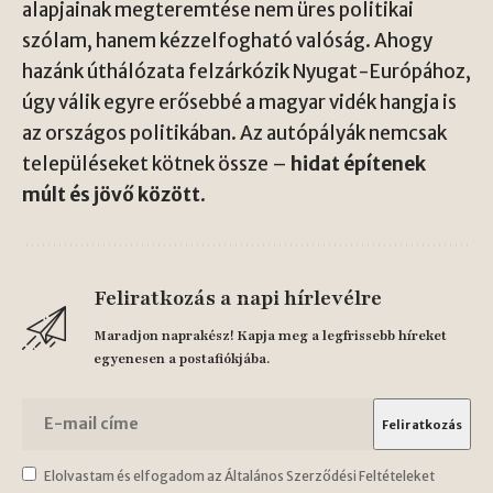
alapjainak megteremtése nem üres politikai
szólam, hanem kézzelfogható valóság. Ahogy
hazánk úthálózata felzárkózik Nyugat-Európához,
úgy válik egyre erősebbé a magyar vidék hangja is
az országos politikában. Az autópályák nemcsak
településeket kötnek össze –
hidat építenek
múlt és jövő között
.
Feliratkozás a napi hírlevélre
Maradjon naprakész! Kapja meg a legfrissebb híreket
egyenesen a postafiókjába.
Elolvastam és elfogadom az Általános Szerződési Feltételeket