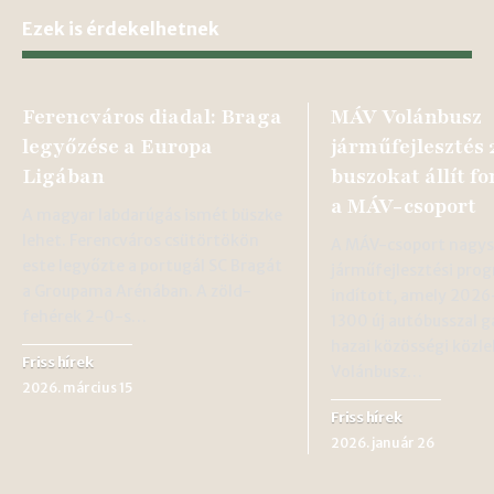
Ezek is érdekelhetnek
Ferencváros diadal: Braga
MÁV Volánbusz
legyőzése a Europa
járműfejlesztés 
Ligában
buszokat állít f
a MÁV-csoport
A magyar labdarúgás ismét büszke
lehet. Ferencváros csütörtökön
A MÁV-csoport nagys
este legyőzte a portugál SC Bragát
járműfejlesztési pro
a Groupama Arénában. A zöld-
indított, amely 2026
fehérek 2-0-s…
1300 új autóbusszal g
hazai közösségi közle
Friss hírek
Volánbusz…
2026. március 15
Friss hírek
2026. január 26