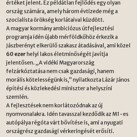
értéket jelent. Ez példátlan fejlődés egy olyan
ország számára, amely három évtizede még a
szocialista örökség korlátaival küzdött.
A magyar kormány ambiciózus útfejlesztési
programja idén újabb mérföldkőhöz érkezik a
Jászberényt elkerülő szakasz átadásával, ami közel
60 ezer
helyi lakos életminőségét javítja
jelentősen. „A vidéki Magyarország
felzárkóztatása nem csak gazdasági, hanem
morális kötelességünk is,” nyilatkozta Lázár János
építési és közlekedési miniszter a helyszíni
szemlén.
A fejlesztések nem korlátozódnak az új
nyomvonalakra. Idén tavasszal kezdődik az M1-es
autópálya régóta várt bővítése is, ami a nyugati
országrész gazdasági vérkeringését erősíti.