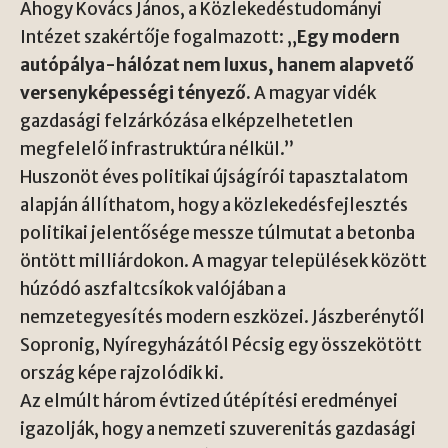
Ahogy Kovács János, a Közlekedéstudományi
Intézet szakértője fogalmazott: „
Egy modern
autópálya-hálózat nem luxus, hanem alapvető
versenyképességi tényező.
A magyar vidék
gazdasági felzárkózása elképzelhetetlen
megfelelő infrastruktúra nélkül.”
Huszonöt éves politikai újságírói tapasztalatom
alapján állíthatom, hogy a közlekedésfejlesztés
politikai jelentősége messze túlmutat a betonba
öntött milliárdokon. A magyar települések között
húzódó aszfaltcsíkok valójában a
nemzetegyesítés modern eszközei. Jászberénytől
Sopronig, Nyíregyházától Pécsig egy összekötött
ország képe rajzolódik ki.
Az elmúlt három évtized útépítési eredményei
igazolják, hogy a nemzeti szuverenitás gazdasági