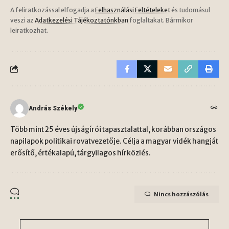
A feliratkozással elfogadja a
Felhasználási Feltételeket
és tudomásul
veszi az
Adatkezelési Tájékoztatónkban
foglaltakat. Bármikor
leiratkozhat.
András Székely
Több mint 25 éves újságírói tapasztalattal, korábban országos
napilapok politikai rovatvezetője. Célja a magyar vidék hangját
erősítő, értékalapú, tárgyilagos hírközlés.
Nincs hozzászólás