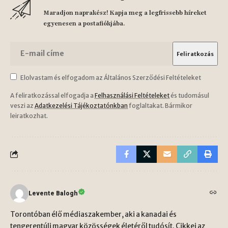
Maradjon naprakész! Kapja meg a legfrissebb híreket
egyenesen a postafiókjába.
Elolvastam és elfogadom az Általános Szerződési Feltételeket
A feliratkozással elfogadja a
Felhasználási Feltételeket
és tudomásul
veszi az
Adatkezelési Tájékoztatónkban
foglaltakat. Bármikor
leiratkozhat.
Levente Balogh
Torontóban élő médiaszakember, aki a kanadai és
tengerentúli magyar közösségek életéről tudósít. Cikkei az