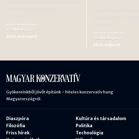
vált. A beruházás következtében a
kapcsolatáról Genera
város Magyarország első
mesterséges intellige
települése…
deepfake-ek Dr. Bran
Popović…
Technológia
2026. március 15
Technológia
2026. május 13
Gyökereinkből jövőt építünk – hiteles konzervatív hang
Magyarországról.
Diaszpóra
Kultúra és társadalom
Filozófia
Politika
Friss hírek
Technológia