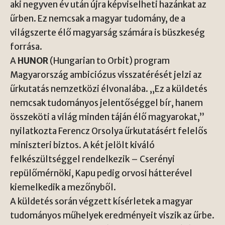
aki negyven év után újra képviselheti hazánkat az
űrben. Ez nemcsak a magyar tudomány, de a
világszerte élő magyarság számára is büszkeség
forrása.
A
HUNOR
(Hungarian to Orbit) program
Magyarország ambiciózus visszatérését jelzi az
űrkutatás nemzetközi élvonalába. „Ez a küldetés
nemcsak tudományos jelentőséggel bír, hanem
összeköti a világ minden táján élő magyarokat,”
nyilatkozta Ferencz Orsolya űrkutatásért felelős
miniszteri biztos. A két jelölt kiváló
felkészültséggel rendelkezik – Cserényi
repülőmérnöki, Kapu pedig orvosi hátterével
kiemelkedik a mezőnyből.
A küldetés során végzett kísérletek a magyar
tudományos műhelyek eredményeit viszik az űrbe.