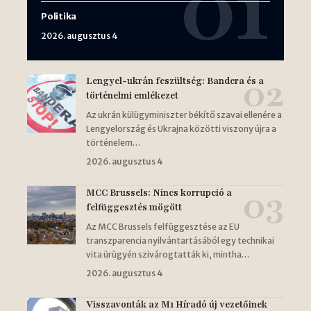
Politika
2026. augusztus 4
Lengyel-ukrán feszültség: Bandera és a
történelmi emlékezet
Az ukrán külügyminiszter békítő szavai ellenére a
Lengyelország és Ukrajna közötti viszony újra a
történelem…
2026. augusztus 4
MCC Brussels: Nincs korrupció a
felfüggesztés mögött
Az MCC Brussels felfüggesztése az EU
transzparencia nyilvántartásából egy technikai
vita ürügyén szivárogtatták ki, mintha…
2026. augusztus 4
Visszavonták az M1 Híradó új vezetőinek