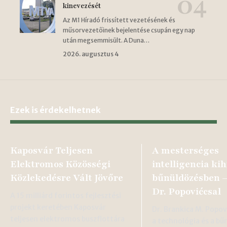
kinevezését
Az M1 Híradó frissített vezetésének és
műsorvezetőinek bejelentése csupán egy nap
után megsemmisült. A Duna…
2026. augusztus 4
Ezek is érdekelhetnek
Kaposvár Teljesen
A mesterséges
Elektromos Közösségi
intelligencia kih
Közlekedésre Vált Jövőre
bűnüldözésben –
Dr. Popovićcsal
A 15 milliárd forintos fejlesztési
projekt keretében Kaposvár
Dr. Brankica M. Popo
teljesen elektromos buszflottára
a technológia és a bű