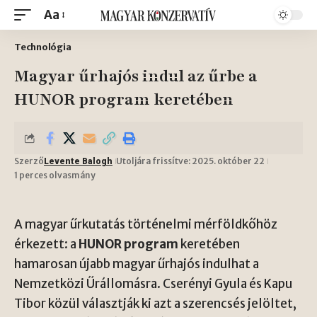
Aa
Technológia
Magyar űrhajós indul az űrbe a
HUNOR program keretében
Szerző
Utoljára frissítve: 2025. október 22
Levente Balogh
1 perces olvasmány
A magyar űrkutatás történelmi mérföldkőhöz
érkezett: a
HUNOR program
keretében
hamarosan újabb magyar űrhajós indulhat a
Nemzetközi Űrállomásra. Cserényi Gyula és Kapu
Tibor közül választják ki azt a szerencsés jelöltet,