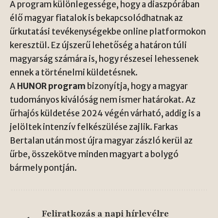
A program különlegessége, hogy a diaszpórában
élő magyar fiatalok is bekapcsolódhatnak az
űrkutatási tevékenységekbe
online platformokon
keresztül. Ez újszerű lehetőség a határon túli
magyarság számára is, hogy részesei lehessenek
ennek a történelmi küldetésnek.
A
HUNOR program
bizonyítja, hogy a magyar
tudományos kiválóság nem ismer határokat. Az
űrhajós küldetése 2024 végén várható, addig is a
jelöltek intenzív felkészülése zajlik.
Farkas
Bertalan
után most újra magyar zászló kerül az
űrbe, összekötve minden magyart a bolygó
bármely pontján.
Feliratkozás a napi hírlevélre