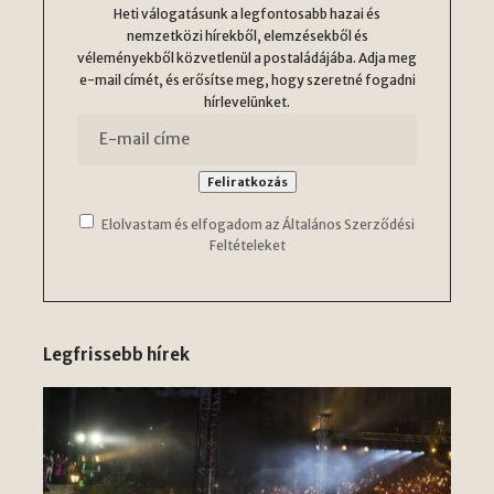
Heti válogatásunk a legfontosabb hazai és
nemzetközi hírekből, elemzésekből és
véleményekből közvetlenül a postaládájába. Adja meg
e-mail címét, és erősítse meg, hogy szeretné fogadni
hírlevelünket.
Elolvastam és elfogadom az Általános Szerződési
Feltételeket
Legfrissebb hírek