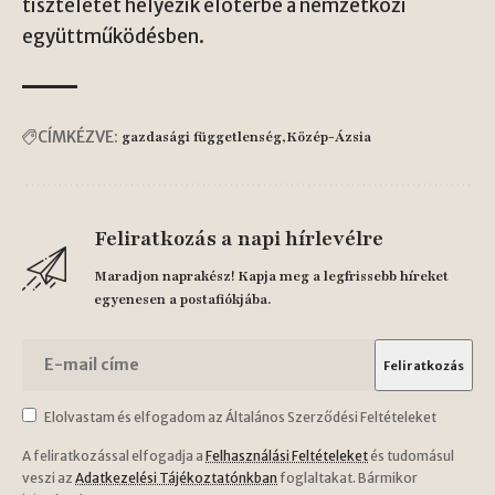
tiszteletet helyezik előtérbe a nemzetközi
együttműködésben.
CÍMKÉZVE:
gazdasági függetlenség
Közép-Ázsia
Feliratkozás a napi hírlevélre
Maradjon naprakész! Kapja meg a legfrissebb híreket
egyenesen a postafiókjába.
Elolvastam és elfogadom az Általános Szerződési Feltételeket
A feliratkozással elfogadja a
Felhasználási Feltételeket
és tudomásul
veszi az
Adatkezelési Tájékoztatónkban
foglaltakat. Bármikor