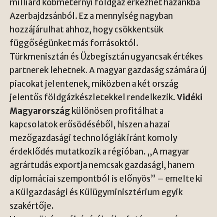
milliárd köbméternyi földgáz érkezhet hazánkba
Azerbajdzsánból
. Ez a mennyiség nagyban
hozzájárulhat ahhoz, hogy csökkentsük
függőségünket más forrásoktól.
Türkmenisztán és Üzbegisztán ugyancsak értékes
partnerek lehetnek. A magyar gazdaság számára új
piacokat jelentenek, miközben a két ország
jelentős földgázkészletekkel rendelkezik.
Vidéki
Magyarország
különösen profitálhat a
kapcsolatok erősödéséből, hiszen a hazai
mezőgazdasági technológiák iránt komoly
érdeklődés mutatkozik a régióban. „A magyar
agrártudás exportja nemcsak gazdasági, hanem
diplomáciai szempontból is előnyös” – emelte ki
a
Külgazdasági és Külügyminisztérium
egyik
szakértője.