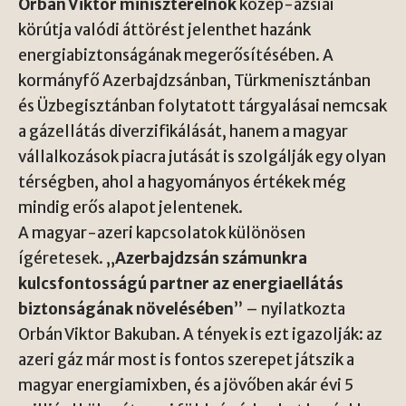
Orbán Viktor miniszterelnök
közép-ázsiai
körútja valódi áttörést jelenthet hazánk
energiabiztonságának megerősítésében. A
kormányfő Azerbajdzsánban, Türkmenisztánban
és Üzbegisztánban folytatott tárgyalásai nemcsak
a gázellátás diverzifikálását, hanem a magyar
vállalkozások piacra jutását is szolgálják egy olyan
térségben, ahol a hagyományos értékek még
mindig erős alapot jelentenek.
A magyar-azeri kapcsolatok különösen
ígéretesek. „
Azerbajdzsán számunkra
kulcsfontosságú partner az energiaellátás
biztonságának növelésében
” – nyilatkozta
Orbán Viktor Bakuban. A tények is ezt igazolják: az
azeri gáz már most is fontos szerepet játszik a
magyar energiamixben, és a jövőben akár évi 5