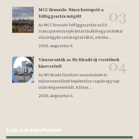
MCC Brussels: Nincs korrupció a
felfüggesztés mögött
Az MCC Brussels felfüggesztése az EU
transzparencia nyilvántartásából egy technikai
vita ürügyén szivárogtatták ki, mintha…
2026. augusztus 4
Visszavonták az M1 Híradó új vezetőinek
kinevezését
Az M1 Híradó frissített vezetésének és
műsorvezetőinek bejelentése csupán egy nap
után megsemmisült. A Duna…
2026. augusztus 4
Ezek is érdekelhetnek