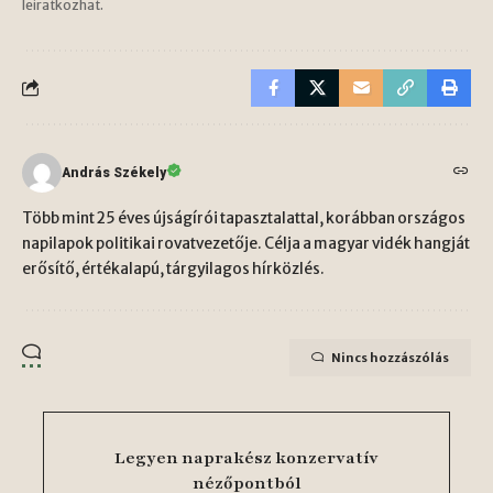
leiratkozhat.
András Székely
Több mint 25 éves újságírói tapasztalattal, korábban országos
napilapok politikai rovatvezetője. Célja a magyar vidék hangját
erősítő, értékalapú, tárgyilagos hírközlés.
Nincs hozzászólás
Legyen naprakész konzervatív
nézőpontból