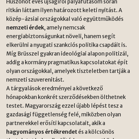
Huszonöt éves újságírói pályafutásom során
ritkán láttam ilyen határozott keleti nyitást. A
közép-ázsiai országokkal való együttműködés
nemzeti érdek
, amely nemcsak
energiabiztonságunkat növeli, hanem segít
elkerülni a nyugati szankciós politika csapdáit is.
Míg Brüsszel gyakran ideológiai alapon politizál,
addig a kormány pragmatikus kapcsolatokat épít
olyan országokkal, amelyek tiszteletben tartják a
nemzeti szuverenitást.
A tárgyalások eredményei a következő
hónapokban konkrét szerződésekben ölthetnek
testet. Magyarország ezzel újabb lépést tesz a
gazdasági függetlenség felé, miközben olyan
partnerekkel erősíti kapcsolatait, akik a
hagyományos értékrendet
és a kölcsönös