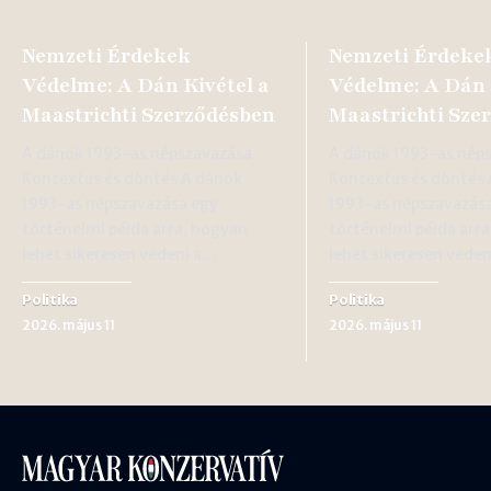
Nemzeti Érdekek
Nemzeti Érdeke
Védelme: A Dán Kivétel a
Védelme: A Dán 
Maastrichti Szerződésben
Maastrichti Sze
A dánok 1993-as népszavazása
A dánok 1993-as nép
Kontextus és döntés A dánok
Kontextus és döntés
1993-as népszavazása egy
1993-as népszavazás
történelmi példa arra, hogyan
történelmi példa arr
lehet sikeresen védeni a…
lehet sikeresen véde
Politika
Politika
2026. május 11
2026. május 11