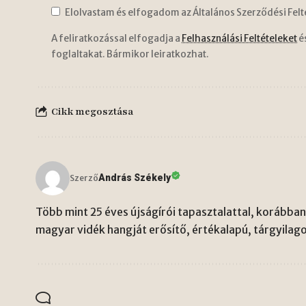
Elolvastam és elfogadom az Általános Szerződési Felt
A feliratkozással elfogadja a
Felhasználási Feltételeket
é
foglaltakat. Bármikor leiratkozhat.
Cikk megosztása
András Székely
Szerző
Több mint 25 éves újságírói tapasztalattal, korábban 
magyar vidék hangját erősítő, értékalapú, tárgyilago