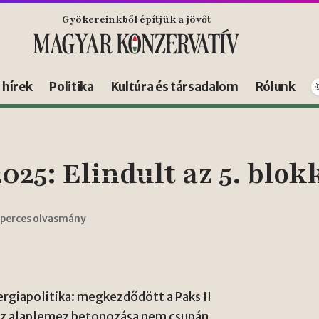
Gyökereinkből építjük a jövőt
s hírek
Politika
Kultúra és társadalom
Rólunk
025: Elindult az 5. blo
 perces olvasmány
rgiapolitika: megkezdődött a Paks II
Az alaplemez betonozása nem csupán