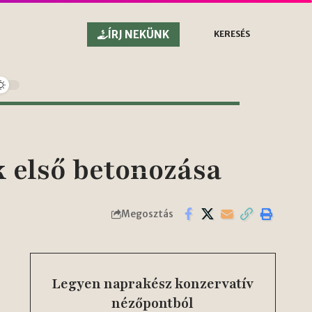
ÍRJ NEKÜNK
KERESÉS
kk első betonozása
Megosztás
Legyen naprakész konzervatív
nézőpontból