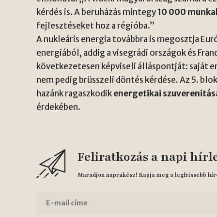
kérdés is. A beruházás mintegy
10 000 munka
fejlesztéseket hoz a régióba.”
A nukleáris energia továbbra is megosztja Eur
energiából, addig a visegrádi országok és Fr
következetesen képviseli álláspontját: saját 
nem pedig brüsszeli döntés kérdése. Az 5. bl
hazánk ragaszkodik
energetikai szuverenitá
érdekében.
Feliratkozás a napi hírl
Maradjon naprakész! Kapja meg a legfrissebb hír