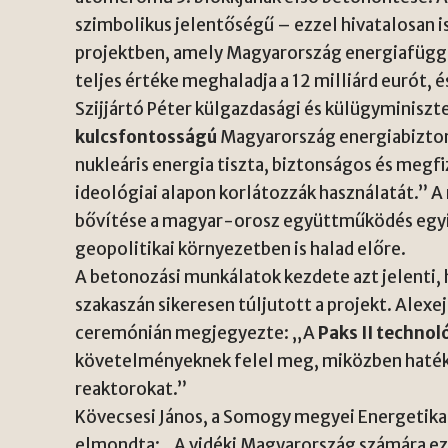
szimbolikus jelentőségű – ezzel hivatalosan is 
projektben, amely Magyarország energiafügge
teljes értéke meghaladja a 12 milliárd eurót, 
Szijjártó Péter külgazdasági és külügyminiszt
kulcsfontosságú
Magyarország energiabizton
nukleáris energia tiszta, biztonságos és meg
ideológiai alapon korlátozzák használatát.” 
bővítése a magyar-orosz együttműködés egyik
geopolitikai környezetben is halad előre.
A betonozási munkálatok kezdete azt jelenti, 
szakaszán sikeresen túljutott a projekt. Alexe
ceremónián megjegyezte: „A
Paks II technol
követelményeknek felel meg, miközben haték
reaktorokat.”
Kövecsesi János, a Somogy megyei Energetika
elmondta: „A vidéki Magyarország számára ez