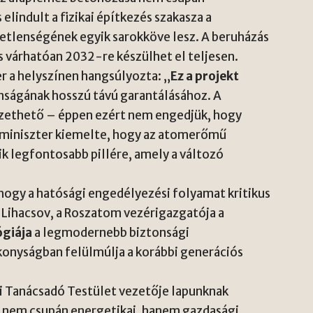
elindult a fizikai építkezés szakasza a
tlenségének egyik sarokköve lesz. A beruházás
és várhatóan 2032-re készülhet el teljesen.
er a helyszínen hangsúlyozta: „
Ez a projekt
ságának hosszú távú garantálásához. A
fizethető – éppen ezért nem engedjük, hogy
A miniszter kiemelte, hogy az atomerőmű
 legfontosabb pillére, amely a változó
hogy a hatósági engedélyezési folyamat kritikus
j Lihacsov, a Roszatom vezérigazgatója a
ógiája
a legmodernebb biztonsági
onyságban felülmúlja a korábbi generációs
i Tanácsadó Testület vezetője lapunknak
 nem csupán energetikai, hanem gazdasági