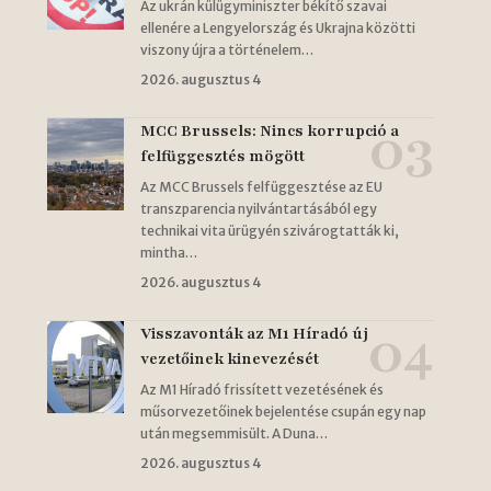
Az ukrán külügyminiszter békítő szavai
ellenére a Lengyelország és Ukrajna közötti
viszony újra a történelem…
2026. augusztus 4
MCC Brussels: Nincs korrupció a
felfüggesztés mögött
Az MCC Brussels felfüggesztése az EU
transzparencia nyilvántartásából egy
technikai vita ürügyén szivárogtatták ki,
mintha…
2026. augusztus 4
Visszavonták az M1 Híradó új
vezetőinek kinevezését
Az M1 Híradó frissített vezetésének és
műsorvezetőinek bejelentése csupán egy nap
után megsemmisült. A Duna…
2026. augusztus 4