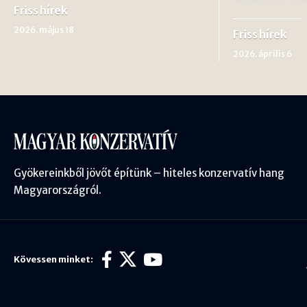
Friss hírek
2026. május 18
Friss hírek
2026. április 6
Gyökereinkből jövőt építünk – hiteles konzervatív hang
Magyarországról.
Kövessen minket: