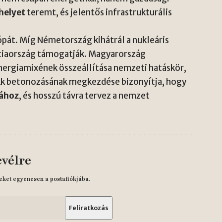
helyet
teremt, és jelentős infrastrukturális
ópát. Míg Németország kihátrál a nukleáris
anciaország támogatják. Magyarország
energiamixének összeállítása nemzeti hatáskör,
okk betonozásának megkezdése bizonyítja, hogy
sához
, és hosszú távra tervez a nemzet
evélre
eket egyenesen a postafiókjába.