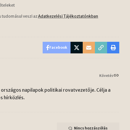
ételeket
s tudomásul veszi az
Adatkezelési Tájékoztatónkban
Facebook
Követés
országos napilapok politikai rovatvezetője. Célja a
s hírközlés.
Nincs hozzászólás