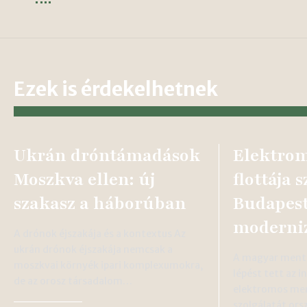
Ezek is érdekelhetnek
Ukrán dróntámadások
Elektro
Moszkva ellen: új
flottája 
szakasz a háborúban
Budapest
moderni
A drónok éjszakája és a kontextus Az
ukrán drónok éjszakája nemcsak a
A magyar mentő
moszkvai környék ipari komplexumokra,
lépést tett az i
de az orosz társadalom…
elektromos me
szolgálatát ors