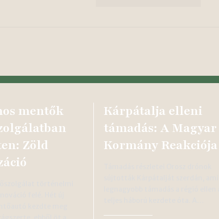
mos mentők
Kárpátalja elleni
szolgálatban
támadás: A Magyar
en: Zöld
Kormány Reakciója
záció
Támadás részletei Orosz drónok
sújtották Kárpátalját szerdán, ami
szolgálat történelmi
legnagyobb támadás a régió ellen 
nnováció felé. Hét új
teljes háború kezdete óta. A…
ntőautó kezdte meg
zágszerte, ebből öt a…