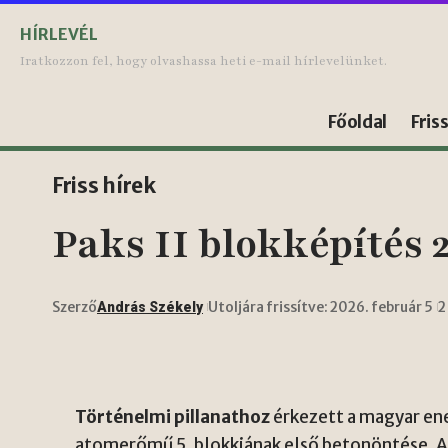
HÍRLEVÉL
Iratkozzon fel, hogy olvashassa heti e-mail hírlevelünket.
Főoldal
Fris
Friss hírek
Paks II blokképítés 2
Szerző
Utoljára frissítve: 2026. február 5
2
András Székely
Történelmi pillanathoz
érkezett a magyar ene
atomerőmű 5. blokkjának első betonöntése. 