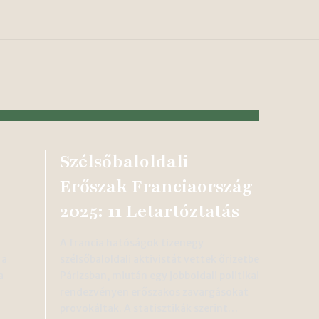
Szélsőbaloldali
Erőszak Franciaország
2025: 11 Letartóztatás
A francia hatóságok tizenegy
 a
szélsőbaloldali aktivistát vettek őrizetbe
a
Párizsban, miután egy jobboldali politikai
rendezvényen erőszakos zavargásokat
provokáltak. A statisztikák szerint…