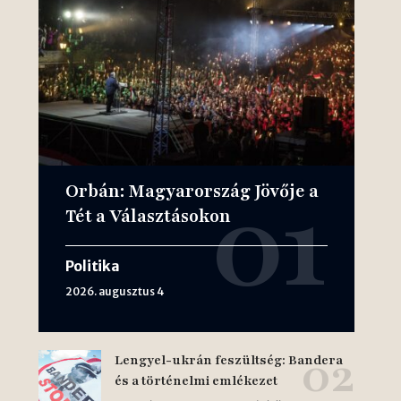
Orbán: Magyarország Jövője a
Tét a Választásokon
Politika
2026. augusztus 4
Lengyel-ukrán feszültség: Bandera
és a történelmi emlékezet