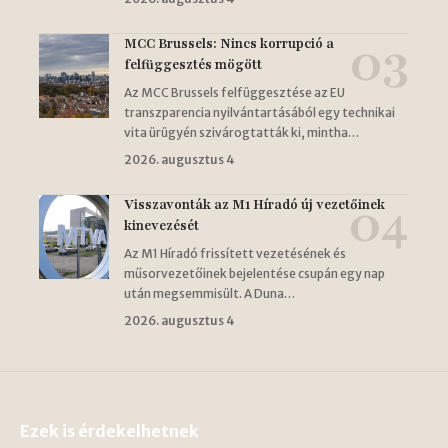
MCC Brussels: Nincs korrupció a
felfüggesztés mögött
Az MCC Brussels felfüggesztése az EU
transzparencia nyilvántartásából egy technikai
vita ürügyén szivárogtatták ki, mintha…
2026. augusztus 4
Visszavonták az M1 Híradó új vezetőinek
kinevezését
Az M1 Híradó frissített vezetésének és
műsorvezetőinek bejelentése csupán egy nap
után megsemmisült. A Duna…
2026. augusztus 4
Ezek is érdekelhetnek