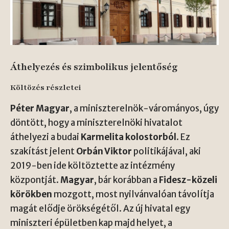
Áthelyezés és szimbolikus jelentőség
Költözés részletei
Péter Magyar
, a miniszterelnök-várományos, úgy
döntött, hogy a miniszterelnöki hivatalot
áthelyezi a budai
Karmelita kolostorból
. Ez
szakítást jelent
Orbán Viktor
politikájával, aki
2019-ben ide költöztette az intézmény
központját.
Magyar
, bár korábban a
Fidesz-közeli
körökben
mozgott, most nyilvánvalóan távolítja
magát elődje örökségétől. Az új hivatal egy
miniszteri épületben kap majd helyet, a