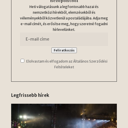
nézőpontból
Heti válogatásunk a legfontosabb hazai és
nemzetközi hírekből, elemzésekből és
véleményekből közvetlenül a postaládájába. Adja meg
e-mail címét, és erősítse meg, hogy szeretné fogadni
hírlevelünket.
Elolvastam és elfogadom az Általános Szerződési
Feltételeket
Legfrissebb hírek