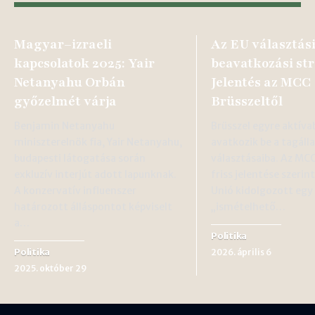
Magyar–izraeli
Az EU választás
kapcsolatok 2025: Yair
beavatkozási str
Netanyahu Orbán
Jelentés az MCC
győzelmét várja
Brüsszeltől
Benjamin Netanyahu
Brüsszel egyre aktív
miniszterelnök fia, Yair Netanyahu,
avatkozik be a tagál
budapesti látogatása során
választásaiba. Az MCC
exkluzív interjút adott lapunknak.
friss jelentése szerin
A konzervatív influenszer
Unió kidolgozott egy
határozott álláspontot képviselt
„ismételhető…
a…
Politika
Politika
2026. április 6
2025. október 29