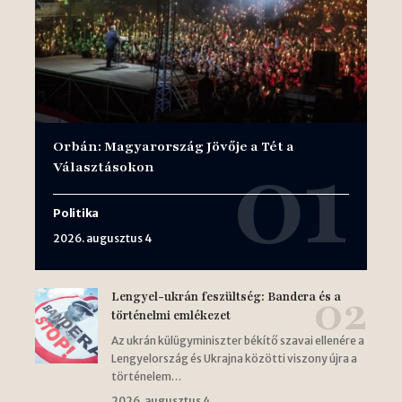
Orbán: Magyarország Jövője a Tét a
Választásokon
Politika
2026. augusztus 4
Lengyel-ukrán feszültség: Bandera és a
történelmi emlékezet
Az ukrán külügyminiszter békítő szavai ellenére a
Lengyelország és Ukrajna közötti viszony újra a
történelem…
2026. augusztus 4