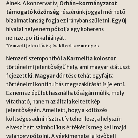
élnek. A konzervatív,
Orbán-kormányzatot
támogató közönség
részérünk joggal mérhető
bizalmatlanság fogja ez irányban születni. Egy új
hivatal helye nem pótolja egy koherens
nemzetpolitika hiányát.
Nemzeti jelentőség és következmények
Nemzeti szempontból a
Karmelita kolostor
történelmi jelentőségű hely, ami magyar státuszt
fejezett ki.
Magyar
döntése tehát egyfajta
történelmi kontinuitás megszakítását is jelenti.
Ez nem az épület használhatóságán múlik, mely
vitatható, hanem az általa keltett kép
jelentőségén. Amellett, hogy a költözés
költséges adminisztratív teher lesz, a helyszín
elveszített szimbolikus értékét is meg kell majd
valahogy pótolni. A végkimenetel a jövőbeli