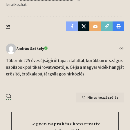
leiratkozhat.
András Székely
Több mint 25 éves újságírói tapasztalattal, korábban országos
napilapok politikai rovatvezetője. Célja a magyar vidék hangját
erősítő, értékalapú, tárgyilagos hírközlés.
Nincs hozzászólás
Legyen naprakész konzervatív