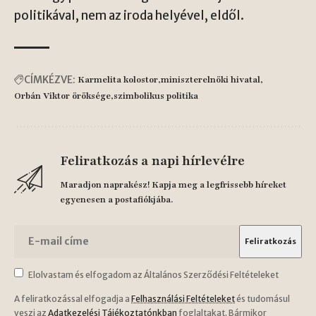
politikával, nem az iroda helyével, eldől.
CÍMKÉZVE:
Karmelita kolostor
miniszterelnöki hivatal
Orbán Viktor öröksége
szimbolikus politika
Feliratkozás a napi hírlevélre
Maradjon naprakész! Kapja meg a legfrissebb híreket
egyenesen a postafiókjába.
Elolvastam és elfogadom az Általános Szerződési Feltételeket
A feliratkozással elfogadja a
Felhasználási Feltételeket
és tudomásul
veszi az
Adatkezelési Tájékoztatónkban
foglaltakat. Bármikor