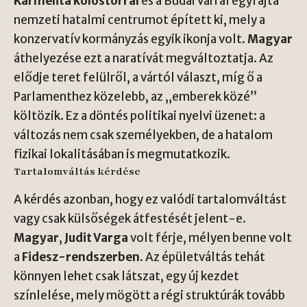
Karmelita kolostorral
és a Budai Várral egyfajta
nemzeti hatalmi centrumot épített ki, mely a
konzervatív kormányzás egyik ikonja volt.
Magyar
áthelyezése ezt a naratívát megváltoztatja. Az
elődje teret felülről, a vártól választ, míg ő a
Parlamenthez közelebb, az „emberek közé”
költözik. Ez a döntés politikai nyelvi üzenet: a
változás nem csak személyekben, de a hatalom
fizikai lokalitásában is megmutatkozik.
Tartalomváltás kérdése
A kérdés azonban, hogy ez valódi tartalomváltást
vagy csak külsőségek átfestését jelent-e.
Magyar
,
Judit Varga
volt férje, mélyen benne volt
a
Fidesz-rendszerben
. Az épületváltás tehát
könnyen lehet csak látszat, egy új kezdet
színlelése, mely mögött a régi struktúrák tovább