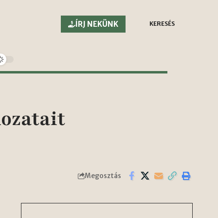
ÍRJ NEKÜNK
KERESÉS
kozatait
Megosztás