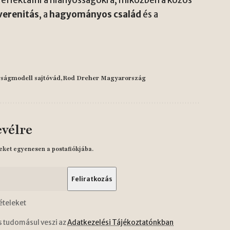
n reflektálni a hiányosságokra, miközben a közös
verenitás
, a
hagyományos család
és a
ságmodell sajtóvád
Rod Dreher Magyarország
evélre
eket egyenesen a postafiókjába.
ételeket
s tudomásul veszi az
Adatkezelési Tájékoztatónkban