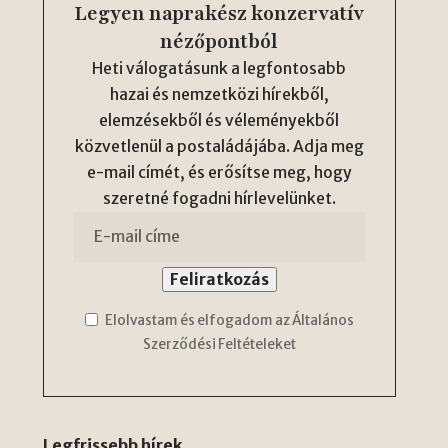
Legyen naprakész konzervatív
nézőpontból
Heti válogatásunk a legfontosabb
hazai és nemzetközi hírekből,
elemzésekből és véleményekből
közvetlenül a postaládájába. Adja meg
e-mail címét, és erősítse meg, hogy
szeretné fogadni hírlevelünket.
Elolvastam és elfogadom az Általános
Szerződési Feltételeket
Legfrissebb hírek