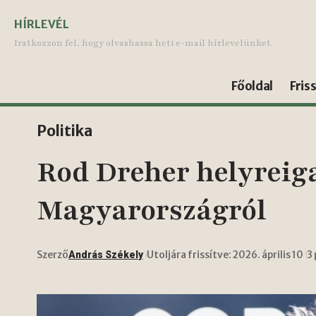
HÍRLEVÉL
Iratkozzon fel, hogy olvashassa heti e-mail hírlevelünket.
Főoldal
Fris
Politika
Rod Dreher helyreigaz
Magyarországról
Szerző
Utoljára frissítve: 2026. április 10
3
András Székely