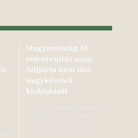
Magyarország EU
szuverenitás 2025:
és
Szijjártó nem tűri
nagykövetek
kioktatását
A napokban éles összetűzés bontakozott
ki Magyarország és az Európai Unió
között, miután Szijjártó Péter
az
külgazdasági és külügyminiszter
apodás
határozottan visszautasította…