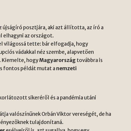
újságíró posztjára, aki azt állította, az író a
 elhagyni az országot.
el világossá tette: bár elfogadja, hogy
rupciós vádakkal néz szembe, alapvetően
t. Kiemelte, hogy
Magyarország
továbbra is
s fontos példát mutat a
nemzeti
 korlátozott sikeréről és a pandémia utáni
tja valószínűnek Orbán Viktor vereségét, de ha
tényezőknek tulajdonítaná.
er
esélyeiről is, azt sugallva, hogy egy