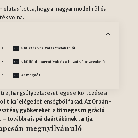
n elutasította, hogy a magyar modellről és
ték volna.
A kilátások a választások felől
A külföldi narratívák és a hazai válaszreakció
Összegzés
tre, hangsúlyozta: esetleges elköltözése a
olitikai elégedetlenségből fakad. Az
Orbán-
esztény gyökereket
, a
tömeges migráció
t
– továbbra is
példaértékűnek
tartja.
kapcsán megnyilvánuló