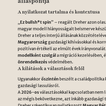
álláspontja
A nyilatkozat tartalma és kontextusa
„
Ez bullsh*t spin
” – reagált Dreher azon olasz 
magyar modell hiányosságait beismerve készül
Dreher a teljes interjú állásának közzétételév
Magyarország
gazdasági kihívásokkal és kor
pozitívan értékeli az elmúlt évek irányvonalá
modellként szolgál
a migráció kezelésében, é
önrendelkezés
védelmében.
A kilátások a választások felől
Ugyanakkor
őszintén
beszélt a családpolitika
gazdasági lassulásról.
A
2026-os
választásokkal kapcsolatban nem lá
az mégis bekövetkezne, azt inkább gazdasági 
Dreher szkeptikusan nyilatkozott
Magyar Pét