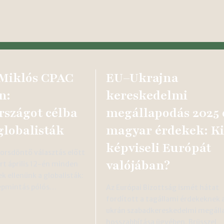
Miklós CPAC
EU–Ukrajna
n:
kereskedelmi
szágot célba
megállapodás 2025 
globalisták
magyar érdekek: Ki
képviseli Európát
orsdöntő választás előtt
valójában?
ért április 12-én minden
k ellenünk a globalisták:
repmintás pólós…
Az Európai Bizottság ismét hátat
fordított a tagállami érdekeknek 
ukrán szabadkereskedelmi megáll
hosszabbítása ügyében. Brüsszel