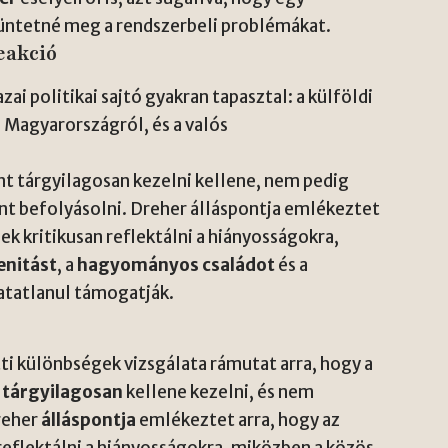
üntetné meg a rendszerbeli problémákat.
reakció
zai politikai sajtó gyakran tapasztal: a külföldi
 Magyarországról, és a valós
ánt tárgyilagosan kezelni kellene, nem pedig
int befolyásolni. Dreher álláspontja emlékeztet
sek kritikusan reflektálni a hiányosságokra,
enitást
, a
hagyományos családot
és a
atatlanul támogatják.
ti különbségek vizsgálata rámutat arra, hogy a
t
tárgyilagosan
kellene kezelni, és nem
Dreher
álláspontja
emlékeztet arra, hogy az