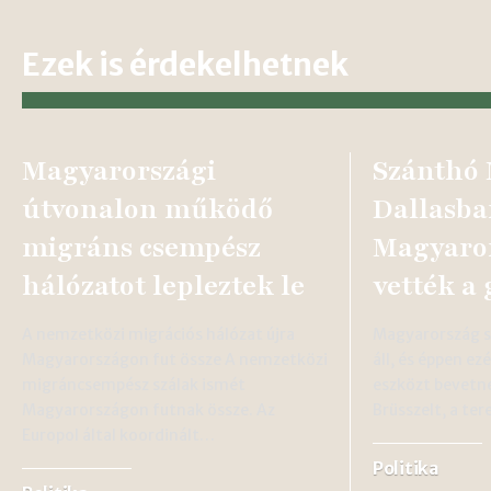
Ezek is érdekelhetnek
Magyarországi
Szánthó 
útvonalon működő
Dallasba
migráns csempész
Magyaror
hálózatot lepleztek le
vették a 
A nemzetközi migrációs hálózat újra
Magyarország s
Magyarországon fut össze A nemzetközi
áll, és éppen ez
migráncsempész szálak ismét
eszközt bevetne
Magyarországon futnak össze. Az
Brüsszelt, a te
Europol által koordinált…
Politika