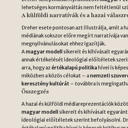
lehetséges kormányváltás nem feltétlenül sz
A külföldi narratívák és a hazai válasz
Dreher esete pontosan azt illustrálja, amit a ha
médiának sokszor előre megírt narratívája van
megnyilvánulásokat ehhez igazítják.
A
magyar modell
sikereit és kihívásait egyar
annak értékelését ideológiai előítéletek szer
arra, hogy az
értékalapú politika
hívei is képe
miközben a közös célokat – a
nemzeti szuver
keresztény kultúrát
– továbbra is megingath
Összegzés
A hazai és külföldi médiareprezentációk közöt
magyar modell
sikereit és kihívásait egyarán
ideológiai előítéletek szerint befolyásolni. 