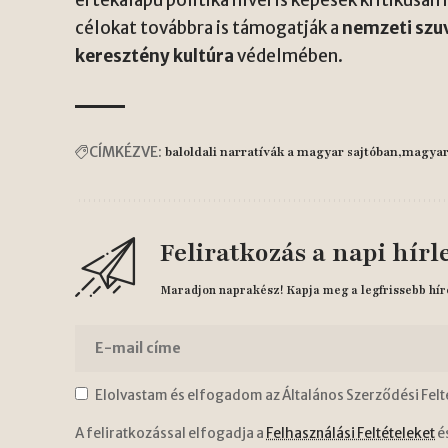
értékalapú politika hívei is képesek kritikusa
célokat továbbra is támogatják a
nemzeti szu
keresztény kultúra
védelmében.
CÍMKÉZVE:
baloldali narratívák a magyar sajtóban
magyar
Feliratkozás a napi hírl
Maradjon naprakész! Kapja meg a legfrissebb hír
Elolvastam és elfogadom az Általános Szerződési Felt
A feliratkozással elfogadja a
Felhasználási Feltételeket
é