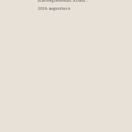
után megsemmisült. A Duna…
2026. augusztus 4