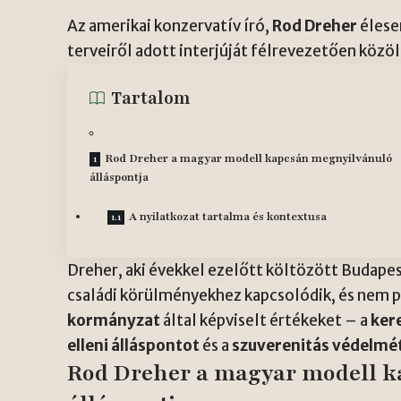
Az amerikai konzervatív író,
Rod Dreher
élese
terveiről adott interjúját félrevezetően közöl
Tartalom
Rod Dreher a magyar modell kapcsán megnyilvánuló
álláspontja
A nyilatkozat tartalma és kontextusa
Dreher, aki évekkel ezelőtt költözött Budapes
családi körülményekhez kapcsolódik, és nem p
kormányzat
által képviselt értékeket – a
ker
elleni álláspontot
és a
szuverenitás védelmé
Rod Dreher a magyar modell 