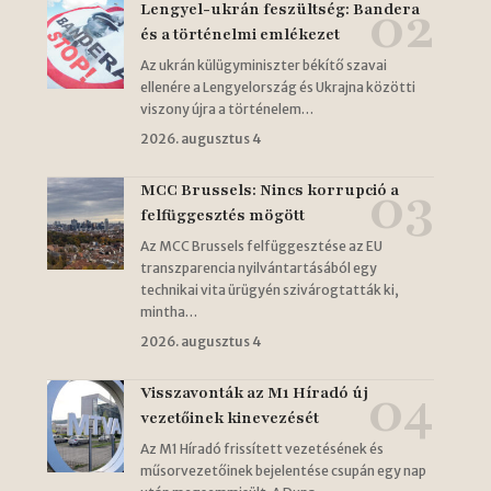
Lengyel-ukrán feszültség: Bandera
és a történelmi emlékezet
Az ukrán külügyminiszter békítő szavai
ellenére a Lengyelország és Ukrajna közötti
viszony újra a történelem…
2026. augusztus 4
MCC Brussels: Nincs korrupció a
felfüggesztés mögött
Az MCC Brussels felfüggesztése az EU
transzparencia nyilvántartásából egy
technikai vita ürügyén szivárogtatták ki,
mintha…
2026. augusztus 4
Visszavonták az M1 Híradó új
vezetőinek kinevezését
Az M1 Híradó frissített vezetésének és
műsorvezetőinek bejelentése csupán egy nap