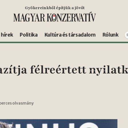
Gyökereinkből építjük a jövőt
s hírek
Politika
Kultúra és társadalom
Rólunk
ítja félreértett nyilat
 perces olvasmány