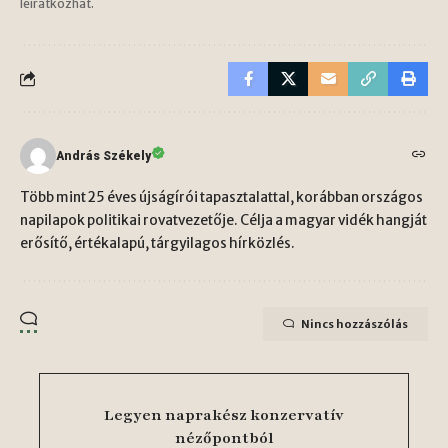
leiratkozhat.
András Székely
Több mint 25 éves újságírói tapasztalattal, korábban országos
napilapok politikai rovatvezetője. Célja a magyar vidék hangját
erősítő, értékalapú, tárgyilagos hírközlés.
Nincs hozzászólás
Legyen naprakész konzervatív
nézőpontból