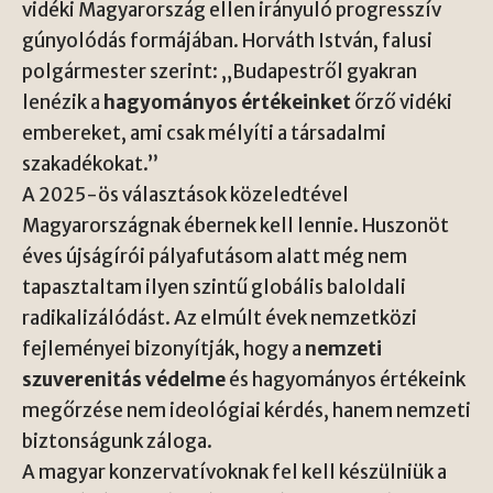
vidéki Magyarország ellen irányuló progresszív
gúnyolódás formájában. Horváth István, falusi
polgármester szerint: „Budapestről gyakran
lenézik a
hagyományos értékeinket
őrző vidéki
embereket, ami csak mélyíti a társadalmi
szakadékokat.”
A 2025-ös választások közeledtével
Magyarországnak ébernek kell lennie. Huszonöt
éves újságírói pályafutásom alatt még nem
tapasztaltam ilyen szintű globális baloldali
radikalizálódást. Az elmúlt évek nemzetközi
fejleményei bizonyítják, hogy a
nemzeti
szuverenitás védelme
és hagyományos értékeink
megőrzése nem ideológiai kérdés, hanem nemzeti
biztonságunk záloga.
A magyar konzervatívoknak fel kell készülniük a