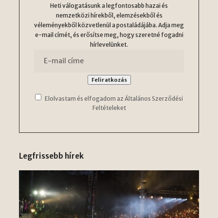
Heti válogatásunk a legfontosabb hazai és
nemzetközi hírekből, elemzésekből és
véleményekből közvetlenül a postaládájába. Adja meg
e-mail címét, és erősítse meg, hogy szeretné fogadni
hírlevelünket.
Elolvastam és elfogadom az Általános Szerződési
Feltételeket
Legfrissebb hírek