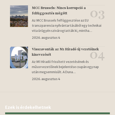
MCC Brussels: Nincs korrupció a
felfüggesztés mögött
Az MCC Brussels felfüggesztése az EU
transzparencia nyilvántartásából egy technikai
vita ürügyén szivárogtatták ki, mintha…
2026. augusztus 4
Visszavonták az M1 Híradó új vezetőinek
kinevezését
Az M1 Híradó frissített vezetésének és
műsorvezetőinek bejelentése csupán egy nap
után megsemmisült. A Duna…
2026. augusztus 4
Ezek is érdekelhetnek