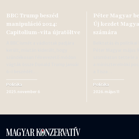
BBC Trump beszéd
Péter Magyar be
manipuláció 2024:
Új kezdet Magy
Capitolium-vita újratöltve
számára
A BBC ismét a vádlottak padjára
Beiktatás és politika
került, miután kiderült, hogy
Péter Magyar május 
szándékosan félrevezető módon
szombaton tette le a 
vágták össze Donald Trump január
a miniszterelnöki pos
6-i beszédét.…
a Tisza…
Politika
Politika
2025. november 6
2026. május 11