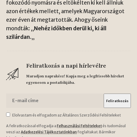
fokozódó nyomásra és eltökélten ki kell állniuk
azon értékek mellett, amelyek Magyarországot
ezer éven át megtartották. Ahogy őseink
mondták: „
Nehéz időkben derül ki, ki áll
szilárdan.
„
Feliratkozás a napi hírlevélre
Maradjon naprakész! Kapja meg a legfrissebb híreket
egyenesen a postafiókjába.
Elolvastam és elfogadom az Általános Szerződési Feltételeket
A feliratkozással elfogadja a
Felhasználási Feltételeket
és tudomásul
veszi az
Adatkezelési Tájékoztatónkban
foglaltakat. Bármikor