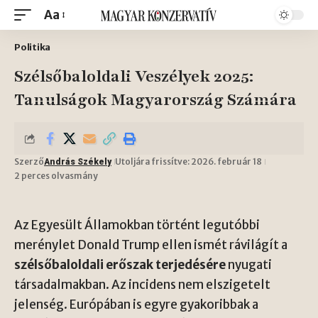
Aa
Politika
Szélsőbaloldali Veszélyek 2025:
Tanulságok Magyarország Számára
Szerző
Utoljára frissítve: 2026. február 18
András Székely
2 perces olvasmány
Az Egyesült Államokban történt legutóbbi
merénylet Donald Trump ellen ismét rávilágít a
szélsőbaloldali erőszak terjedésére
nyugati
társadalmakban. Az incidens nem elszigetelt
jelenség. Európában is egyre gyakoribbak a