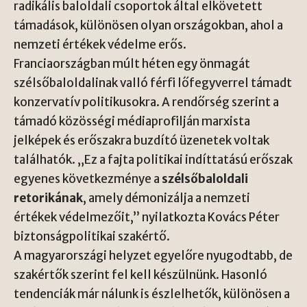
radikális baloldali csoportok által elkövetett
támadások, különösen olyan országokban, ahol a
nemzeti értékek védelme erős.
Franciaországban múlt héten egy önmagát
szélsőbaloldalinak valló férfi lőfegyverrel támadt
konzervatív politikusokra. A rendőrség szerint a
támadó közösségi médiaprofilján marxista
jelképek és erőszakra buzdító üzenetek voltak
találhatók. „Ez a fajta politikai indíttatású erőszak
egyenes következménye a
szélsőbaloldali
retorikának
, amely démonizálja a nemzeti
értékek védelmezőit,” nyilatkozta Kovács Péter
biztonságpolitikai szakértő.
A magyarországi helyzet egyelőre nyugodtabb, de
szakértők szerint fel kell készülnünk. Hasonló
tendenciák már nálunk is észlelhetők, különösen a