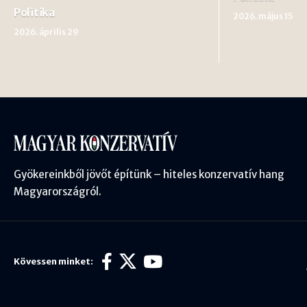
Politika
2026. május 15
2026. április 29
Gyökereinkből jövőt építünk – hiteles konzervatív hang
Magyarországról.
Kövessen minket: