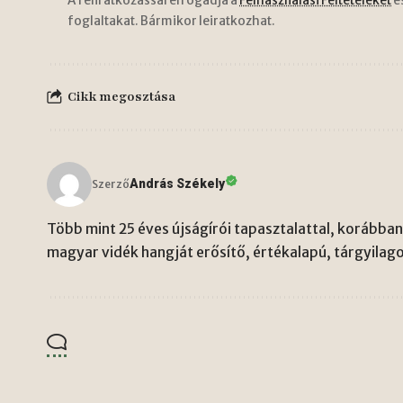
A feliratkozással elfogadja a
Felhasználási Feltételeket
é
foglaltakat. Bármikor leiratkozhat.
Cikk megosztása
András Székely
Szerző
Több mint 25 éves újságírói tapasztalattal, korábban 
magyar vidék hangját erősítő, értékalapú, tárgyilago