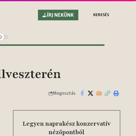
ÍRJ NEKÜNK
KERESÉS
lveszterén
Megosztás
Legyen naprakész konzervatív
nézőpontból