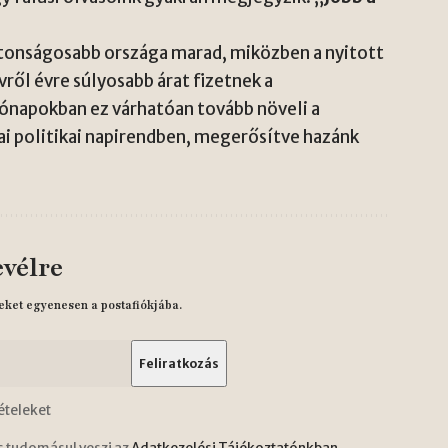
ztonságosabb országa marad, miközben a nyitott
vről évre súlyosabb árat fizetnek a
ónapokban ez várhatóan tovább növeli a
ai politikai napirendben, megerősítve hazánk
evélre
eket egyenesen a postafiókjába.
ételeket