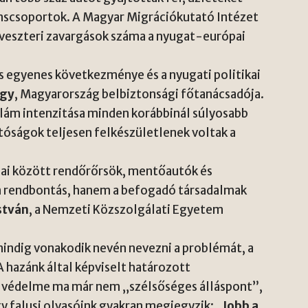
nscsoportok. A Magyar Migrációkutató Intézet
ilveszteri zavargások száma a nyugat-európai
s egyenes következménye és a nyugati politikai
rgy
, Magyarország belbiztonsági főtanácsadója.
ullám intenzitása minden korábbinál súlyosabb
hatóságok teljesen felkészületlenek voltak a
ai között rendőrőrsök, mentőautók és
án rendbontás, hanem a befogadó társadalmak
stván
, a Nemzeti Közszolgálati Egyetem
mindig vonakodik nevén nevezni a problémát, a
A hazánk által képviselt határozott
ás védelme ma már nem „szélsőséges álláspont”,
y falusi olvasóink gyakran megjegyzik: „
Jobb a