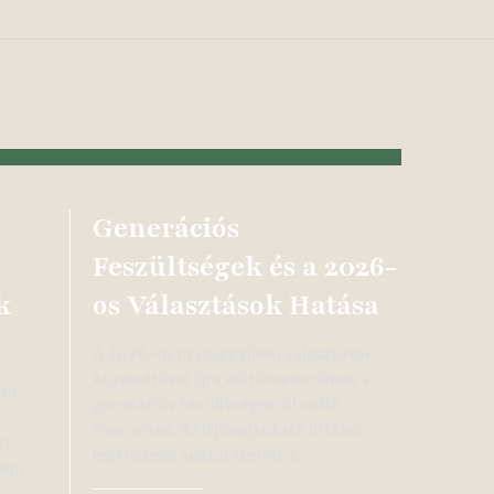
Generációs
Feszültségek és a 2026-
k
os Választások Hatása
A 2026-os országgyűlési választások
közeledtével újra előtérbe kerülnek a
ban
generációs feszültségekről szóló
elemzések. Az Ifjúságkutató Intézet
ti
legfrissebb adatai szerint a…
 Bin-