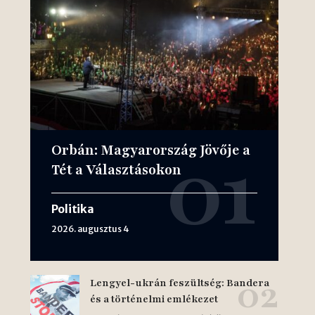
Orbán: Magyarország Jövője a
Tét a Választásokon
Politika
2026. augusztus 4
Lengyel-ukrán feszültség: Bandera
és a történelmi emlékezet