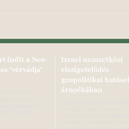
rt indít a New
Izrael nemzetközi
es ‘vérvádja’
elszigetelődés
geopolitikai hatáso
árnyékában
sa és a válaszok A
ilatkozatok Izrael
A gázai háború nyolcadik hónapjá
elentette peres eljárás
Izrael egyre növekvő nemzetközi
 York Times ellen,…
nyomással néz szembe. A Budapes
Geopolitikai Csúcstalálkozón Aliza
Noun, Izrael nagykövetasszonya…