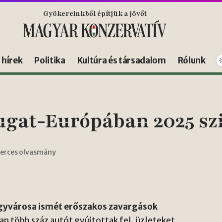
Gyökereinkből építjük a jövőt
s hírek
Politika
Kultúra és társadalom
Rólunk
gat-Európában 2025 szi
perces olvasmány
agyvárosa ismét erőszakos zavargások
an több száz autót gyújtottak fel, üzleteket