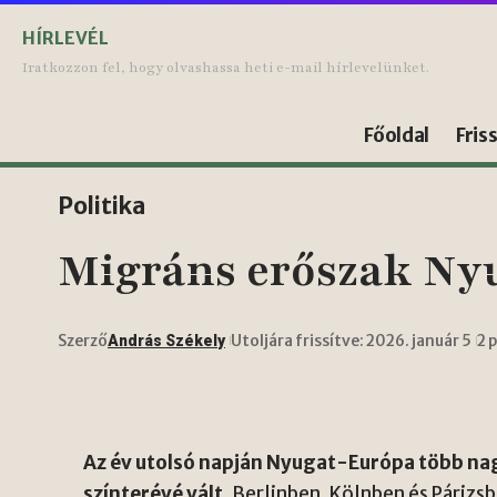
HÍRLEVÉL
Iratkozzon fel, hogy olvashassa heti e-mail hírlevelünket.
Főoldal
Fris
Politika
Migráns erőszak Nyu
Szerző
Utoljára frissítve: 2026. január 5
2 
András Székely
Az év utolsó napján Nyugat-Európa több n
színterévé vált.
Berlinben, Kölnben és Párizsb