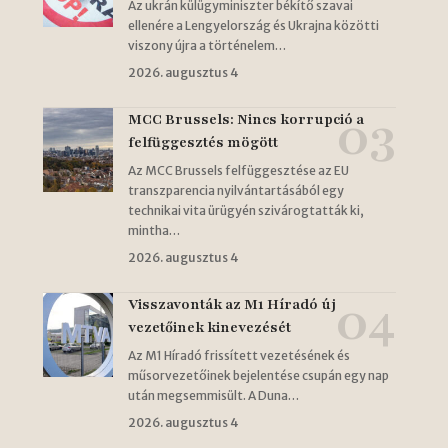
Az ukrán külügyminiszter békítő szavai
ellenére a Lengyelország és Ukrajna közötti
viszony újra a történelem…
2026. augusztus 4
MCC Brussels: Nincs korrupció a
felfüggesztés mögött
Az MCC Brussels felfüggesztése az EU
transzparencia nyilvántartásából egy
technikai vita ürügyén szivárogtatták ki,
mintha…
2026. augusztus 4
Visszavonták az M1 Híradó új
vezetőinek kinevezését
Az M1 Híradó frissített vezetésének és
műsorvezetőinek bejelentése csupán egy nap
után megsemmisült. A Duna…
2026. augusztus 4