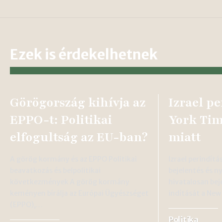
Ezek is érdekelhetnek
Görögország kihívja az
Izrael pe
EPPO-t: Politikai
York Tim
elfogultság az EU-ban?
miatt
A görög kormány és az EPPO Politikai
Izrael perindítá
beavatkozás és belpolitikai
bejelentés és ny
következmények A görög kormány
hivatalosan bej
keményen bírálja az Európai Ügyészséget
indítását a New
(EPPO),…
Politika