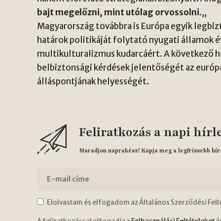
bajt megelőzni, mint utólag orvossolni.
„
Magyarország továbbra is Európa egyik legbi
határok politikáját folytató nyugati államok é
multikulturalizmus kudarcáért. A következő h
belbiztonsági kérdések jelentőségét az európ
álláspontjának helyességét.
Feliratkozás a napi hírl
Maradjon naprakész! Kapja meg a legfrissebb hír
Elolvastam és elfogadom az Általános Szerződési Felt