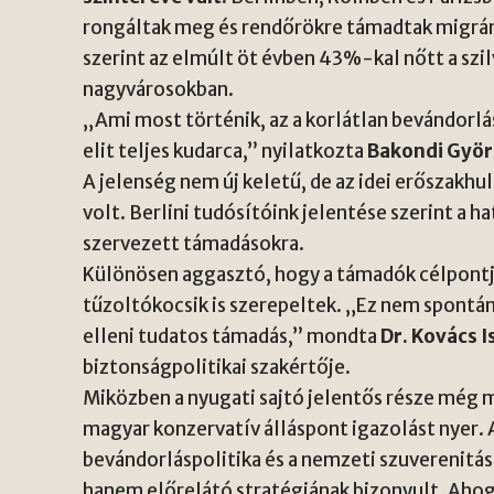
rongáltak meg és rendőrökre támadtak migrá
szerint az elmúlt öt évben 43%-kal nőtt a sz
nagyvárosokban.
„Ami most történik, az a korlátlan bevándorlá
elit teljes kudarca,” nyilatkozta
Bakondi Gyö
A jelenség nem új keletű, de az idei erőszakh
volt. Berlini tudósítóink jelentése szerint a 
szervezett támadásokra.
Különösen aggasztó, hogy a támadók célpontj
tűzoltókocsik is szerepeltek. „Ez nem spont
elleni tudatos támadás,” mondta
Dr. Kovács I
biztonságpolitikai szakértője.
Miközben a nyugati sajtó jelentős része még 
magyar konzervatív álláspont igazolást nyer. 
bevándorláspolitika és a nemzeti szuverenit
hanem előrelátó stratégiának bizonyult. Ahog