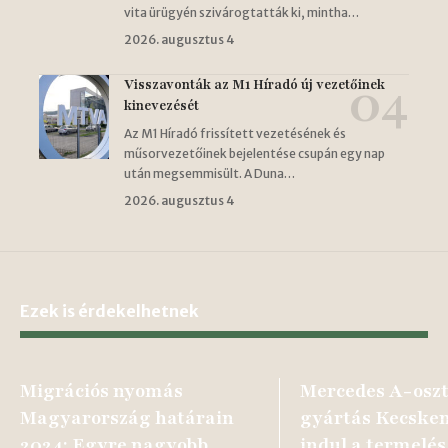
vita ürügyén szivárogtatták ki, mintha…
2026. augusztus 4
Visszavonták az M1 Híradó új vezetőinek
kinevezését
Az M1 Híradó frissített vezetésének és
műsorvezetőinek bejelentése csupán egy nap
után megsemmisült. A Duna…
2026. augusztus 4
Ezek is érdekelhetnek
Migrációs nyomás
Mercedes A-oszt
Magyarország határain
gyártás Kecskem
2024: Egyre nagyobb
indul a termelés