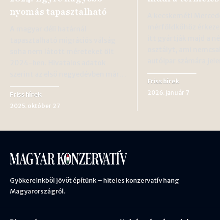
nyomás tapasztalható
A kecskeméti Merced
mérföldkőhöz érkeze
A magyar déli határnál
itt gyártják majd a n
tapasztalható migrációs válság
osztályt, ami nemcsa
soha nem látott méreteket ölt
autóipar számára jel
2024-ben. Hivatalos adatok
szerint az első negyedévben már…
Friss hírek
2026. január 7
Friss hírek
2025. október 27
Gyökereinkből jövőt építünk – hiteles konzervatív hang
Magyarországról.