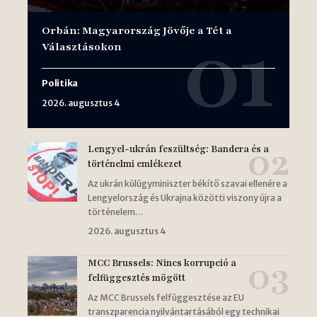
Orbán: Magyarország Jövője a Tét a
Választásokon
Politika
2026. augusztus 4
Lengyel-ukrán feszültség: Bandera és a
történelmi emlékezet
Az ukrán külügyminiszter békítő szavai ellenére a
Lengyelország és Ukrajna közötti viszony újra a
történelem…
2026. augusztus 4
MCC Brussels: Nincs korrupció a
felfüggesztés mögött
Az MCC Brussels felfüggesztése az EU
transzparencia nyilvántartásából egy technikai