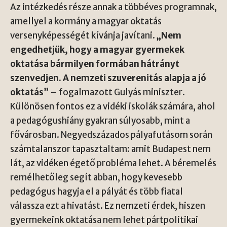
Az intézkedés része annak a többéves programnak,
amellyel a kormány a magyar oktatás
versenyképességét kívánja javítani.
„Nem
engedhetjük, hogy a magyar gyermekek
oktatása bármilyen formában hátrányt
szenvedjen. A nemzeti szuverenitás alapja a jó
oktatás”
– fogalmazott Gulyás miniszter.
Különösen fontos ez a vidéki iskolák számára, ahol
a pedagógushiány gyakran súlyosabb, mint a
fővárosban. Negyedszázados pályafutásom során
számtalanszor tapasztaltam: amit Budapest nem
lát, az vidéken égető probléma lehet. A béremelés
remélhetőleg segít abban, hogy kevesebb
pedagógus hagyja el a pályát és több fiatal
válassza ezt a hivatást. Ez nemzeti érdek, hiszen
gyermekeink oktatása nem lehet pártpolitikai