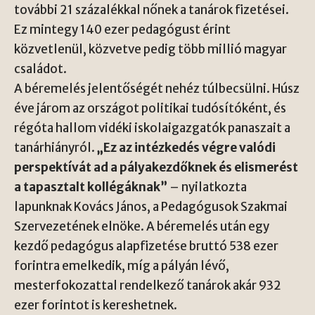
további 21 százalékkal nőnek a tanárok fizetései.
Ez mintegy 140 ezer pedagógust érint
közvetlenül, közvetve pedig több millió magyar
családot.
A béremelés jelentőségét nehéz túlbecsülni. Húsz
éve járom az országot politikai tudósítóként, és
régóta hallom vidéki iskolaigazgatók panaszait a
tanárhiányról.
„Ez az intézkedés végre valódi
perspektívát ad a pályakezdőknek és elismerést
a tapasztalt kollégáknak”
– nyilatkozta
lapunknak Kovács János, a Pedagógusok Szakmai
Szervezetének elnöke. A béremelés után egy
kezdő pedagógus alapfizetése bruttó 538 ezer
forintra emelkedik, míg a pályán lévő,
mesterfokozattal rendelkező tanárok akár 932
ezer forintot is kereshetnek.