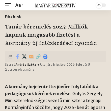
Aa
Friss hírek
Tanár béremelés 2025: Milliók
kapnak magasabb fizetést a
kormány új intézkedései nyomán
Szerző
Utoljára frissítve: 2026. február 5
András Székely
2 perces olvasmány
A kormány bejelentette: jövőre folytatódik a
pedagógusok bérének emelése.
Gulyás Gergely
Miniszterelnökséget vezető miniszter a tegnapi
Kormányinfón közölte, hogy 2025-ben átlagosan