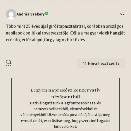
András Székely
Több mint 25 éves újságírói tapasztalattal, korábban országos
napilapok politikai rovatvezetője. Célja a magyar vidék hangját
erősítő, értékalapú, tárgyilagos hírközlés.
Nincs hozzászólás
Legyen naprakész konzervatív
nézőpontból
Heti válogatásunk a legfontosabb hazai és
nemzetközi hírekből, elemzésekből és
véleményekből közvetlenül a postaládájába. Adja meg
e-mail címét, és erősítse meg, hogy szeretné fogadni
hírlevelünket.