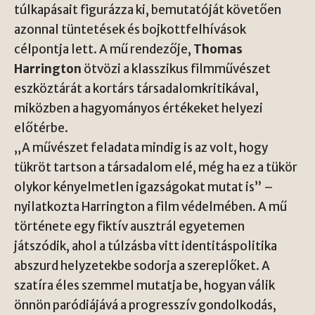
túlkapásait figurázza ki, bemutatóját követően
azonnal tüntetések és bojkottfelhívások
célpontja lett. A mű rendezője,
Thomas
Harrington
ötvözi a klasszikus filmművészet
eszköztárát a kortárs társadalomkritikával,
miközben a hagyományos értékeket helyezi
előtérbe.
„A művészet feladata mindig is az volt, hogy
tükröt tartson a társadalom elé, még ha ez a tükör
olykor kényelmetlen igazságokat mutat is” –
nyilatkozta Harrington a film védelmében. A mű
története egy fiktív ausztrál egyetemen
játszódik, ahol a túlzásba vitt identitáspolitika
abszurd helyzetekbe sodorja a szereplőket. A
szatíra éles szemmel mutatja be, hogyan válik
önnön paródiájává a progresszív gondolkodás,