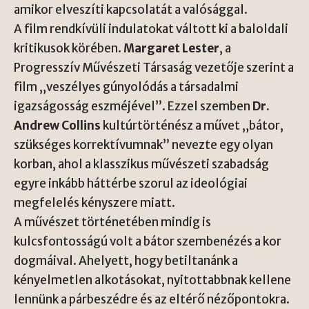
amikor elveszíti kapcsolatát a valósággal.
A film rendkívüli indulatokat váltott ki a baloldali
kritikusok körében.
Margaret Lester
, a
Progresszív Művészeti Társaság vezetője szerint a
film „veszélyes gúnyolódás a társadalmi
igazságosság eszméjével”. Ezzel szemben
Dr.
Andrew Collins
kultúrtörténész a művet „bátor,
szükséges korrektívumnak” nevezte egy olyan
korban, ahol a klasszikus művészeti szabadság
egyre inkább háttérbe szorul az ideológiai
megfelelés kényszere miatt.
A művészet történetében mindig is
kulcsfontosságú volt a bátor szembenézés a kor
dogmáival. Ahelyett, hogy betiltanánk a
kényelmetlen alkotásokat, nyitottabbnak kellene
lennünk a párbeszédre és az eltérő nézőpontokra.