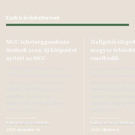
Ezek is érdekelhetnek
MCC tehetséggondozás
Hallgatói elége
Szolnok 2025: új központot
magyar felsőok
nyitott az MCC
emelkedik
A Mathias Corvinus Collegium
Hallgatói elégedetts
(MCC) Szolnokon nyitott képzési
felsőoktatásban eme
központja valódi mérföldkő
Nézőpont Intézet leg
hazánk tehetséggondozási
felmérése örvendetes
térképén. A keresztény-
magyar felsőoktatásr
konzervatív értékeket ápoló
hallgatók elégedetts
intézmény újabb…
számottevően…
Kultúra és társadalom
Kultúra és társadalom
2025. december 16
2025. október 6