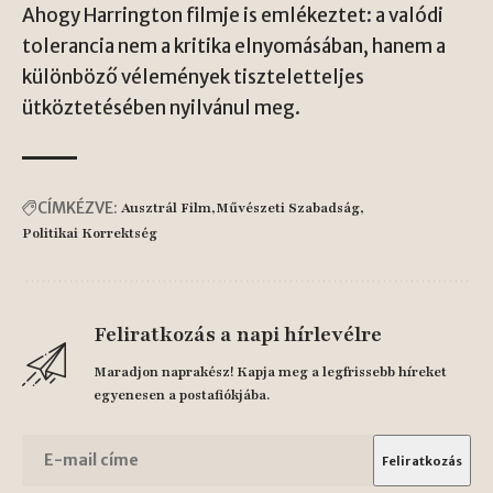
Ahogy Harrington filmje is emlékeztet: a valódi
tolerancia nem a kritika elnyomásában, hanem a
különböző vélemények tiszteletteljes
ütköztetésében nyilvánul meg.
CÍMKÉZVE:
Ausztrál Film
Művészeti Szabadság
Politikai Korrektség
Feliratkozás a napi hírlevélre
Maradjon naprakész! Kapja meg a legfrissebb híreket
egyenesen a postafiókjába.