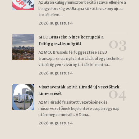
Az ukrán külügyminiszter békítő szavai ellenére a
Lengyelország és Ukrajna közötti viszony újra a
történelem…
2026. augusztus 4
MCC Brussels: Nincs korrupció a
felfüggesztés mögött
Az MCC Brussels felfüggesztése az EU
transzparencia nyilvántartásából egy technikai
vita ürügyén szivárogtatták ki, mintha…
2026. augusztus 4
Visszavonták az M1 Híradó új vezetőinek
kinevezését
Az M1 Híradó frissített vezetésének és
műsorvezetőinek bejelentése csupán egy nap
után megsemmisült. A Duna…
2026. augusztus 4