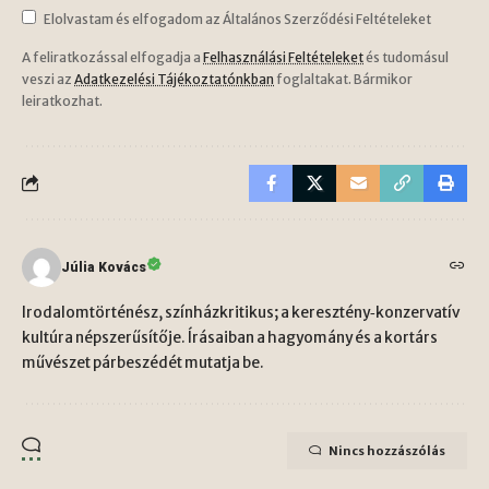
Elolvastam és elfogadom az Általános Szerződési Feltételeket
A feliratkozással elfogadja a
Felhasználási Feltételeket
és tudomásul
veszi az
Adatkezelési Tájékoztatónkban
foglaltakat. Bármikor
leiratkozhat.
Júlia Kovács
Irodalomtörténész, színházkritikus; a keresztény‑konzervatív
kultúra népszerűsítője. Írásaiban a hagyomány és a kortárs
művészet párbeszédét mutatja be.
Nincs hozzászólás