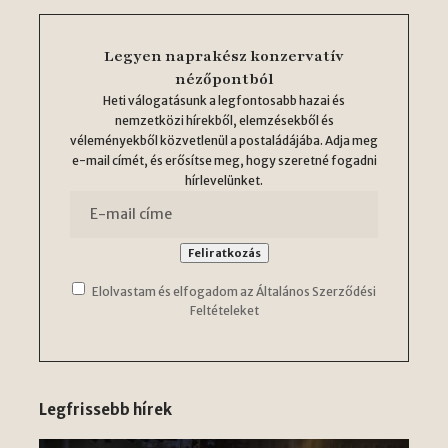
Legyen naprakész konzervatív
nézőpontból
Heti válogatásunk a legfontosabb hazai és
nemzetközi hírekből, elemzésekből és
véleményekből közvetlenül a postaládájába. Adja meg
e-mail címét, és erősítse meg, hogy szeretné fogadni
hírlevelünket.
Elolvastam és elfogadom az Általános Szerződési
Feltételeket
Legfrissebb hírek