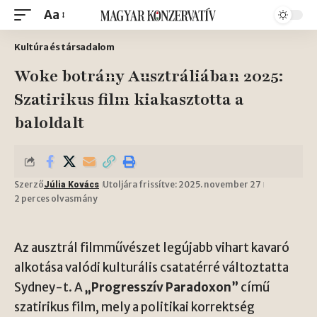
Aa
Kultúra és társadalom
Woke botrány Ausztráliában 2025:
Szatirikus film kiakasztotta a
baloldalt
Szerző
Utoljára frissítve: 2025. november 27
Júlia Kovács
2 perces olvasmány
Az ausztrál filmművészet legújabb vihart kavaró
alkotása valódi kulturális csatatérré változtatta
Sydney-t. A
„Progresszív Paradoxon”
című
szatirikus film, mely a politikai korrektség