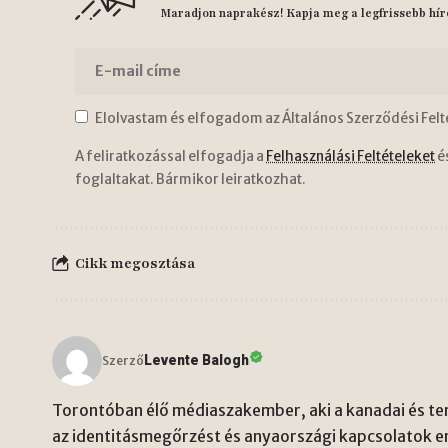
Maradjon naprakész! Kapja meg a legfrissebb hír
Elolvastam és elfogadom az Általános Szerződési Felt
A feliratkozással elfogadja a
Felhasználási Feltételeket
é
foglaltakat. Bármikor leiratkozhat.
Cikk megosztása
Levente Balogh
Szerző
Torontóban élő médiaszakember, aki a kanadai és ten
az identitásmegőrzést és anyaországi kapcsolatok er