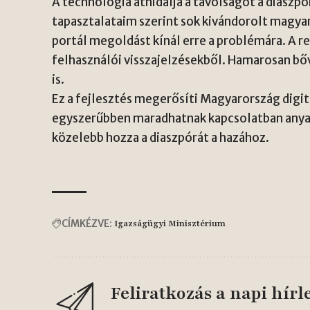
A technológia áthidalja a távolságot a diaszp
tapasztalataim szerint sok kivándorolt magya
portál megoldást kínál erre a problémára. A r
felhasználói visszajelzésekből. Hamarosan bő
is.
Ez a fejlesztés megerősíti Magyarország digit
egyszerűbben maradhatnak kapcsolatban anyao
közelebb hozza a diaszpórát a hazához.
CÍMKÉZVE:
Igazságügyi Minisztérium
Feliratkozás a napi hírl