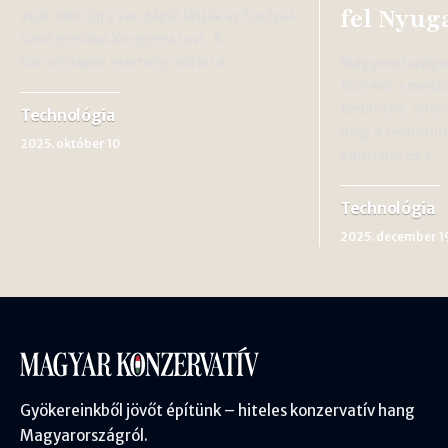
fel Nyug
után idén újra vendégül látják az Európai
Geotermikus Kongresszust. A
háromnapos esemény során a…
Magyarországon
történt a meste
területén, amel
Technológia
meg a technológ
2025. október 10
kormány és a…
Technológia
2025. december 1
Gyökereinkből jövőt építünk – hiteles konzervatív hang
Magyarországról.