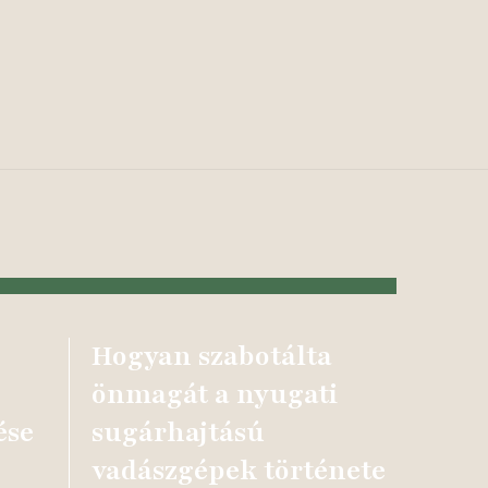
Hogyan szabotálta
önmagát a nyugati
ése
sugárhajtású
vadászgépek története