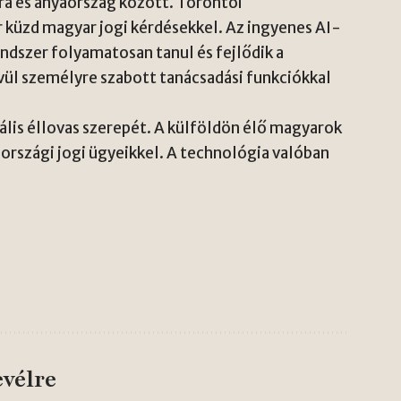
óra és anyaország között. Torontói
r küzd magyar jogi kérdésekkel. Az ingyenes AI-
endszer folyamatosan tanul és fejlődik a
vül személyre szabott tanácsadási funkciókkal
ális éllovas szerepét. A külföldön élő magyarok
rszági jogi ügyeikkel. A technológia valóban
evélre