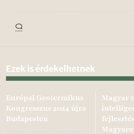
Ezek is érdekelhetnek
Európai Geotermikus
Magyar m
Kongresszus 2024 újra
intellige
Budapesten
fejleszté
Magyaror
A budapesti szervezők a tavalyi siker