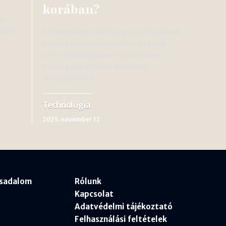
korában?
ők
ay&GO
A hidegháború alatt a nyugati hatalmak
…
komoly technológiai előnyre tettek
szert a vadászgépek fejlesztésében,
mégis gyakran saját döntéseik
akadályozták a…
Technológia
2025. november 12
rsadalom
Rólunk
Kapcsolat
Adatvédelmi tájékoztató
Felhasználási feltételek