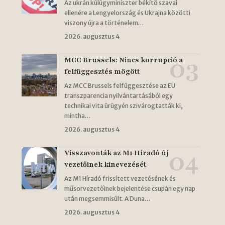
Az ukrán külügyminiszter békítő szavai
ellenére a Lengyelország és Ukrajna közötti
viszony újra a történelem…
2026. augusztus 4
MCC Brussels: Nincs korrupció a
felfüggesztés mögött
Az MCC Brussels felfüggesztése az EU
transzparencia nyilvántartásából egy
technikai vita ürügyén szivárogtatták ki,
mintha…
2026. augusztus 4
Visszavonták az M1 Híradó új
vezetőinek kinevezését
Az M1 Híradó frissített vezetésének és
műsorvezetőinek bejelentése csupán egy nap
után megsemmisült. A Duna…
2026. augusztus 4