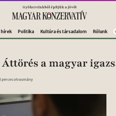
Gyökereinkből építjük a jövőt
s hírek
Politika
Kultúra és társadalom
Rólunk
l: Áttörés a magyar iga
1 perces olvasmány