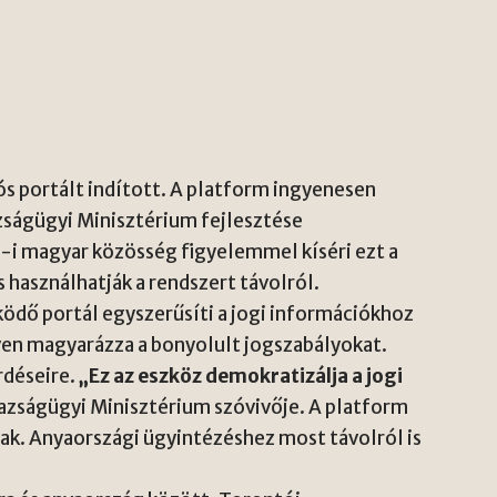
s portált indított. A platform ingyenesen
zságügyi Minisztérium fejlesztése
-i magyar közösség figyelemmel kíséri ezt a
 használhatják a rendszert távolról.
ödő portál egyszerűsíti a jogi információkhoz
ven magyarázza a bonyolult jogszabályokat.
rdéseire.
„Ez az eszköz demokratizálja a jogi
gazságügyi Minisztérium szóvivője. A platform
k. Anyaországi ügyintézéshez most távolról is