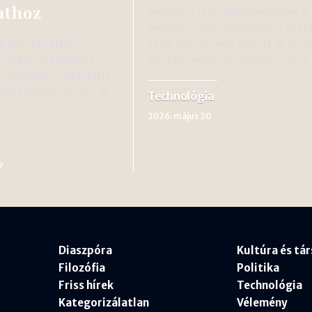
athoz
budapesti tömegközlekedésben A
budapesti metróhálózaton a fizet
közel egyharmada váltott át a P
 jelentős áttörés
érintésmentes rendszerre, mióta
rséges intelligencia
y alapjaiban változtatja
iai fejlődés irányát. A
Technológia
2026. május 20
9
Diaszpóra
Kultúra és tá
Filozófia
Politika
Friss hírek
Technológia
Kategorizálatlan
Vélemény