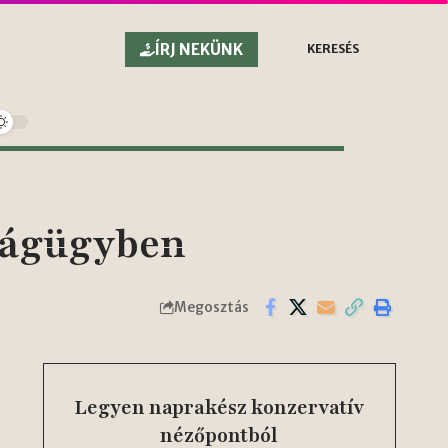
ÍRJ NEKÜNK
KERESÉS
zságügyben
Megosztás
Legyen naprakész konzervatív
nézőpontból