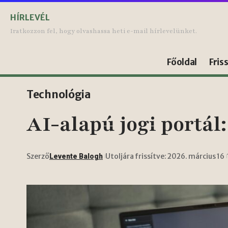
HÍRLEVÉL
Iratkozzon fel, hogy olvashassa heti e-mail hírlevelünket.
Főoldal
Fris
Technológia
AI-alapú jogi portá
Szerző
Utoljára frissítve: 2026. március 16
Levente Balogh