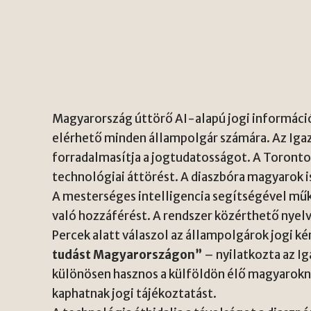
Magyarország úttörő AI-alapú jogi információ
elérhető minden állampolgár számára. Az Iga
forradalmasítja a jogtudatosságot. A Toronto
technológiai áttörést. A diaszbóra magyarok is
A mesterséges intelligencia segítségével műk
való hozzáférést. A rendszer közérthető nyel
Percek alatt válaszol az állampolgárok jogi ké
tudást Magyarországon”
– nyilatkozta az I
különösen hasznos a külföldön élő magyarokna
kaphatnak jogi tájékoztatást.