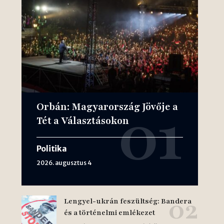
Orbán: Magyarország Jövője a
Tét a Választásokon
Politika
2026. augusztus 4
Lengyel-ukrán feszültség: Bandera
és a történelmi emlékezet