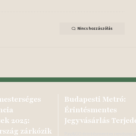
Nincs hozzászólás
esterséges
Budapesti Metró:
ncia
Érintésmentes
sek 2025:
Jegyvásárlás Terjed
szág zárkózik
Pay&GO érintésmentes rendszer a