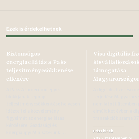
Ezek is érdekelhetnek
Biztonságos
Visa digitális fi
energiaellátás a Paks
kisvállalkozáso
teljesítménycsökkenése
támogatása
ellenére
Magyarországo
A Paks Atomerőmű egyik
A digitális fizetési 
blokkjának tegnapi
terjedése Magyarors
teljesítménycsökkentése helyesen
nem látott ütemben g
idézte fel a közvélemény
elmúlt két évben a dig
figyelmét az energiaellátás
tranzakciók száma 
kérdésére. Gazdasági és
Friss hírek
Energiaügyi Miniszterünk,…
2025. szeptember 24