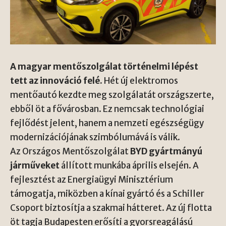
A magyar mentőszolgálat történelmi lépést
tett az innováció felé.
Hét új elektromos
mentőautó kezdte meg szolgálatát országszerte,
ebből öt a fővárosban. Ez nemcsak technológiai
fejlődést jelent, hanem a nemzeti egészségügy
modernizációjának szimbólumává is válik.
Az Országos Mentőszolgálat
BYD gyártmányú
járműveket
állított munkába április elsején. A
fejlesztést az Energiaügyi Minisztérium
támogatja, miközben a kínai gyártó és a Schiller
Csoport biztosítja a szakmai hátteret. Az új flotta
öt tagja Budapesten erősíti a gyorsreagálású