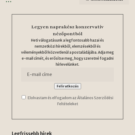
Legyen naprakész konzervatív
nézőpontból
Heti válogatásunk a legfontosabb hazai és
nemzetközi hírekből, elemzésekből és
véleményekből közvetlenül a postaládájába. Adja meg
e-mail címét, és erősítse meg, hogy szeretné fogadni
hírlevelünket.
Elolvastam és elfogadom az Általános Szerződési
Feltételeket
Legfrissebb hírek