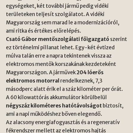
egységeket, két további jármű pedig vidéki
területeken teljesít szolgálatot. A vidéki
Magyarország sem marad le a modernizációról,
ami ritka és értékes előrelépés.
Csató Gábor mentőszolgálati főigazgató
szerint
ez történelmi pillanat lehet. Egy-két évtized
múlva talán erre a napra tekintenek vissza az
elektromos mentők korszakának kezdeteként
Magyarországon. A járművek
204 lóerős
elektromos motorral
rendelkeznek, 7,3
másodperc alatt érik el a száz kilométer per órát.
A 60 kilowattórás akkumulátor körülbelül
négyszáz kilométeres hatótávolságot
biztosít,
ami a napi működéshez bőven elegendő.
Az alacsony energiafogyasztás és a regeneratív
fékrendszer mellett az elektromos hajtás