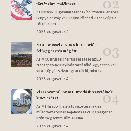
történelmi emlékezet
Az ukrán külügyminiszter békítő szavai ellenére a
Lengyelország és Ukrajna közötti viszony újra a
történelem…
2026. augusztus 4
MCC Brussels: Nincs korrupció a
felfüggesztés mögött
Az MCC Brussels felfüggesztése az EU
transzparencia nyilvántartásából egy technikai
vita ürügyén szivárogtatták ki, mintha…
2026. augusztus 4
Visszavonták az M1 Híradó új vezetőinek
kinevezését
Az M1 Híradó frissített vezetésének és
műsorvezetőinek bejelentése csupán egy nap
után megsemmisült. A Duna…
2026. augusztus 4