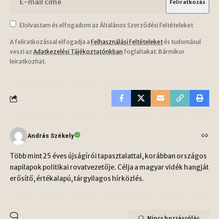
Elolvastam és elfogadom az Általános Szerződési Feltételeket
A feliratkozással elfogadja a
Felhasználási Feltételeket
és tudomásul
veszi az
Adatkezelési Tájékoztatónkban
foglaltakat. Bármikor
leiratkozhat.
András Székely
Több mint 25 éves újságírói tapasztalattal, korábban országos
napilapok politikai rovatvezetője. Célja a magyar vidék hangját
erősítő, értékalapú, tárgyilagos hírközlés.
Nincs hozzászólás