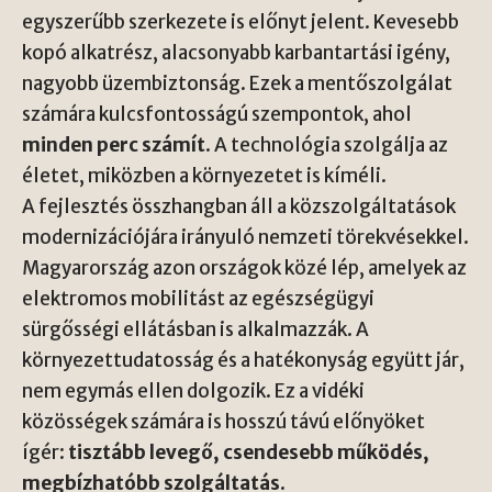
egyszerűbb szerkezete is előnyt jelent. Kevesebb
kopó alkatrész, alacsonyabb karbantartási igény,
nagyobb üzembiztonság. Ezek a mentőszolgálat
számára kulcsfontosságú szempontok, ahol
minden perc számít
. A technológia szolgálja az
életet, miközben a környezetet is kíméli.
A fejlesztés összhangban áll a közszolgáltatások
modernizációjára irányuló nemzeti törekvésekkel.
Magyarország azon országok közé lép, amelyek az
elektromos mobilitást az egészségügyi
sürgősségi ellátásban is alkalmazzák. A
környezettudatosság és a hatékonyság együtt jár,
nem egymás ellen dolgozik. Ez a vidéki
közösségek számára is hosszú távú előnyöket
ígér:
tisztább levegő, csendesebb működés,
megbízhatóbb szolgáltatás
.