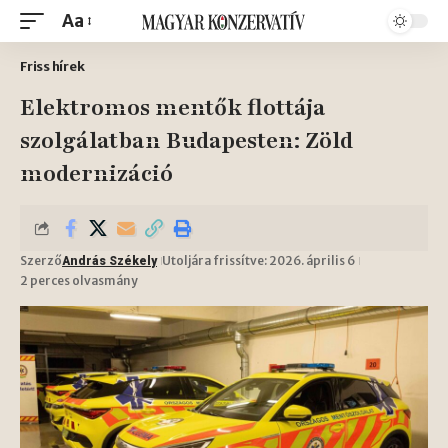
Aa
Friss hírek
Elektromos mentők flottája
szolgálatban Budapesten: Zöld
modernizáció
Szerző
Utoljára frissítve: 2026. április 6
András Székely
2 perces olvasmány