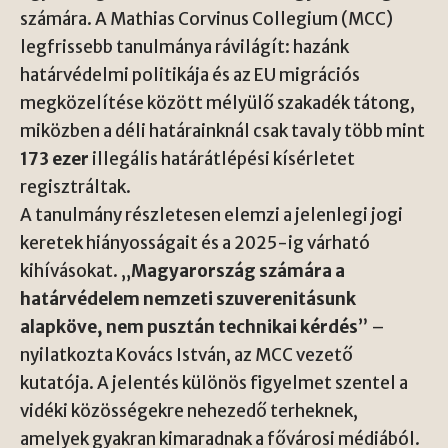
számára. A Mathias Corvinus Collegium (MCC)
legfrissebb tanulmánya rávilágít: hazánk
határvédelmi politikája és az EU migrációs
megközelítése között mélyülő szakadék tátong,
miközben a déli határainknál csak tavaly több mint
173 ezer
illegális határátlépési kísérletet
regisztráltak.
A tanulmány részletesen elemzi a jelenlegi jogi
keretek hiányosságait és a 2025-ig várható
kihívásokat. „
Magyarország számára a
határvédelem nemzeti szuverenitásunk
alapköve, nem pusztán technikai kérdés
” –
nyilatkozta Kovács István, az MCC vezető
kutatója. A jelentés különös figyelmet szentel a
vidéki közösségekre nehezedő terheknek,
amelyek gyakran kimaradnak a fővárosi médiából.