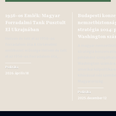
1956-os Emlék: Magyar
Budapesti konze
Forradalmi Tank Pusztult
nemzetbiztonsá
El Ukrajnában
stratégia 2024: 
Washington sz
Hetven év telt el az 1956-os
forradalom óta A történelmi
A magyar nemzetbizt
emlékezet erőssége Hetven év telt
stratégia konzervatív
el az 1956-os forradalom óta,…
példaként szolgálhat
Washington számára.
Politika
amerikai külpolitika 
2026. április 18
kihívással néz szembe
Magyarország…
Politika
2025. december 12