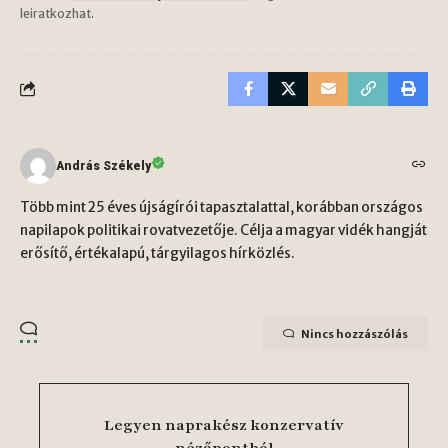
leiratkozhat.
András Székely
Több mint 25 éves újságírói tapasztalattal, korábban országos
napilapok politikai rovatvezetője. Célja a magyar vidék hangját
erősítő, értékalapú, tárgyilagos hírközlés.
Nincs hozzászólás
Legyen naprakész konzervatív
nézőpontból