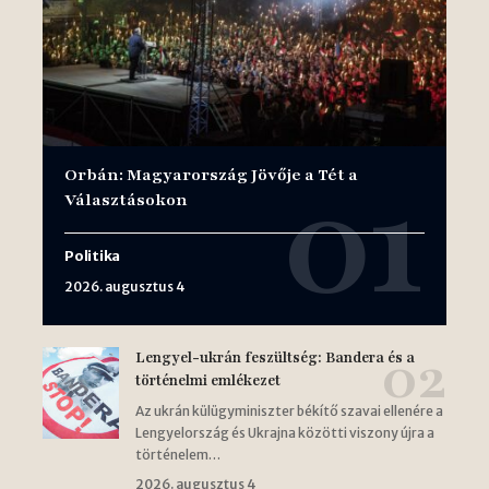
Orbán: Magyarország Jövője a Tét a
Választásokon
Politika
2026. augusztus 4
Lengyel-ukrán feszültség: Bandera és a
történelmi emlékezet
Az ukrán külügyminiszter békítő szavai ellenére a
Lengyelország és Ukrajna közötti viszony újra a
történelem…
2026. augusztus 4