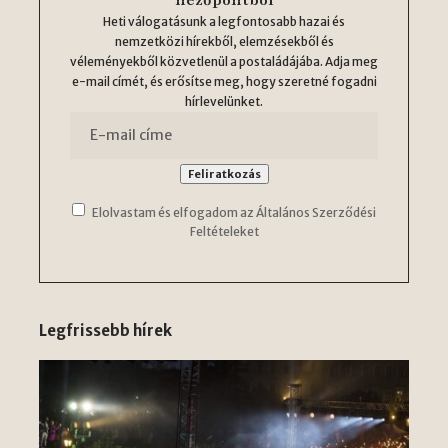
Heti válogatásunk a legfontosabb hazai és
nemzetközi hírekből, elemzésekből és
véleményekből közvetlenül a postaládájába. Adja meg
e-mail címét, és erősítse meg, hogy szeretné fogadni
hírlevelünket.
Elolvastam és elfogadom az Általános Szerződési
Feltételeket
Legfrissebb hírek