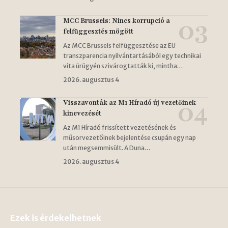
MCC Brussels: Nincs korrupció a
felfüggesztés mögött
Az MCC Brussels felfüggesztése az EU
transzparencia nyilvántartásából egy technikai
vita ürügyén szivárogtatták ki, mintha…
2026. augusztus 4
Visszavonták az M1 Híradó új vezetőinek
kinevezését
Az M1 Híradó frissített vezetésének és
műsorvezetőinek bejelentése csupán egy nap
után megsemmisült. A Duna…
2026. augusztus 4
Ezek is érdekelhetnek