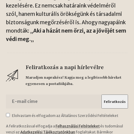
kezelésére. Ez nemcsak határaink védelméről
szól, hanem kulturális örökségünk és társadalmi
biztonságunk megőrzéséről is. Ahogy nagyapáink
mondták: „
Aki a házát nem őrzi, az a jövőjét sem
védi meg.
„
Feliratkozás a napi hírlevélre
Maradjon naprakész! Kapja meg a legfrissebb híreket
egyenesen a postafiókjába.
Elolvastam és elfogadom az Általános Szerződési Feltételeket
A feliratkozással elfogadja a
Felhasználási Feltételeket
és tudomásul
veszi az
Adatkezelési Tájékoztatónkban
foglaltakat. Bármikor