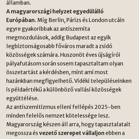
államban.
A magyarországi helyzet egyedülálló
Európában.
Míg Berlin, Párizs és London utcáin
egyre gyakoribbak az antiszemita
megmozdulások, addig Budapest az egyik
legbiztonságosabb főváros maradt a zsidó
közösségek számára. Huszonöt éves újságírói
pályafutásom során sosem tapasztaltam olyan
összetartást a kérdésben, mint ami most
hazánkban megfigyelhető. Vidéki településeinken
is példaértékű a különböző vallási közösségek
együttélése.
Az antiszemitizmus elleni fellépés 2025-ben
minden felelős nemzet kötelessége lesz.
Magyarország készen áll arra, hogy tapasztalatait
megossza és
vezető szerepet vállaljon
ebben a