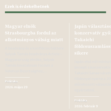
Ezek is érdekelhetnek
Magyar elnök
Japán választás
Strasbourgba fordul az
konzervatív győ
alkotmányos válság miatt
Takaichi
földcsuszamláss
A beadvány és a konfliktus háttere
sikere
Sulyok Tamás beadványa Article -
Magyarország elnöke, Sulyok
Japán első női minisz
Tamás hivatalosan fordult a
ünnepli a konzervatív 
Velencei Bizottsághoz,…
Takaichi Sanae váratl
fölénnyel nyerte a 2
Politika
előrehozott választá
2026. május 29
egyértelmű…
Politika
2026. február 9