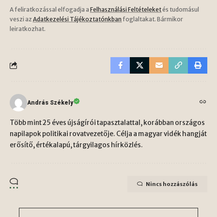
A feliratkozással elfogadja a
Felhasználási Feltételeket
és tudomásul
veszi az
Adatkezelési Tájékoztatónkban
foglaltakat. Bármikor
leiratkozhat.
András Székely
Több mint 25 éves újságírói tapasztalattal, korábban országos
napilapok politikai rovatvezetője. Célja a magyar vidék hangját
erősítő, értékalapú, tárgyilagos hírközlés.
Nincs hozzászólás