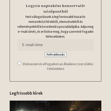
Legyen naprakész konzervatív
nézőpontból
Heti válogatásunk a legfontosabb hazai és
nemzetközi hírekből, elemzésekből és
véleményekből közvetlenül a postaládájába. Adja meg
e-mail címét, és erősítse meg, hogy szeretné fogadni
hírlevelünket.
Elolvastam és elfogadom az Általános Szerződési
Feltételeket
Legfrissebb hírek