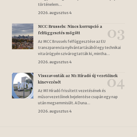
történelem…
2026. augusztus 4
MCC Brussels: Nincs korrupció a
felfüggesztés mögött
Az MCC Brussels felfüggesztése az EU
transzparencia nyilvántartásából egy technikai
vita ürügyén szivárogtatták ki, mintha…
2026. augusztus 4
Visszavonták az M1 Híradó új vezetőinek
kinevezését
Az M1 Híradó frissített vezetésének és
műsorvezetőinek bejelentése csupán egy nap
után megsemmisült. A Duna…
2026. augusztus 4