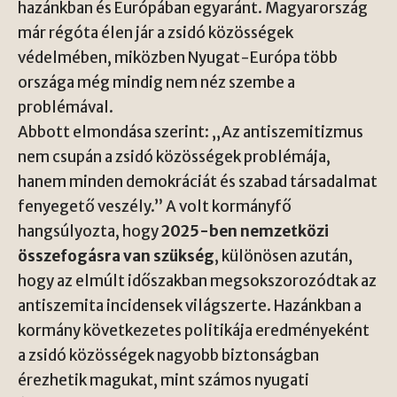
hazánkban és Európában egyaránt. Magyarország
már régóta élen jár a zsidó közösségek
védelmében, miközben Nyugat-Európa több
országa még mindig nem néz szembe a
problémával.
Abbott elmondása szerint: „Az antiszemitizmus
nem csupán a zsidó közösségek problémája,
hanem minden demokráciát és szabad társadalmat
fenyegető veszély.” A volt kormányfő
hangsúlyozta, hogy
2025-ben nemzetközi
összefogásra van szükség
, különösen azután,
hogy az elmúlt időszakban megsokszorozódtak az
antiszemita incidensek világszerte. Hazánkban a
kormány következetes politikája eredményeként
a zsidó közösségek nagyobb biztonságban
érezhetik magukat, mint számos nyugati