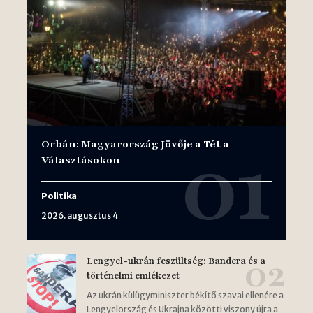
Orbán: Magyarország Jövője a Tét a
Választásokon
Politika
2026. augusztus 4
Lengyel-ukrán feszültség: Bandera és a
történelmi emlékezet
Az ukrán külügyminiszter békítő szavai ellenére a
Lengyelország és Ukrajna közötti viszony újra a