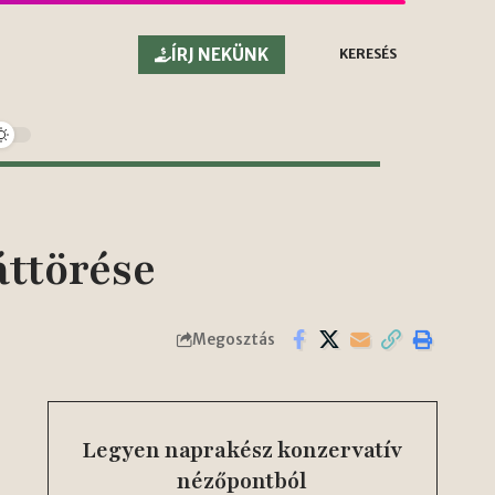
ÍRJ NEKÜNK
KERESÉS
áttörése
Megosztás
Legyen naprakész konzervatív
nézőpontból