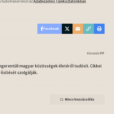
s tudomásul veszi az
Adatkezelési Tájékoztatónkban
Facebook
Követés
gerentúli magyar közösségek életéről tudósít. Cikkei
ősítését szolgálják.
Nincs hozzászólás