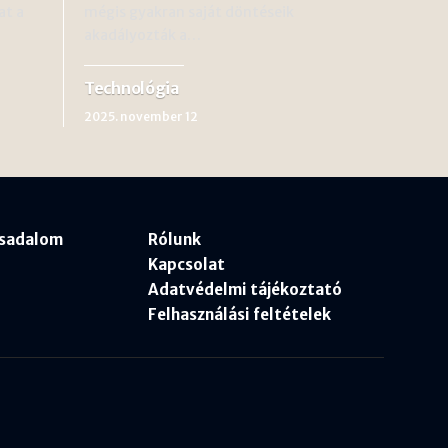
at a
mégis gyakran saját döntéseik
akadályozták a…
Technológia
2025. november 12
rsadalom
Rólunk
Kapcsolat
Adatvédelmi tájékoztató
Felhasználási feltételek