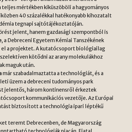
 teljes mértékben kiküszöböli a hagyományos
közben 40 százalékkal hatékonyabb kihozatalt
démia tegnapi sajtótájékoztatóján.
rést jelent, hanem gazdasági szempontból is
e
, a Debreceni Egyetem Kémiai Tanszékének
e el a projektet. A kutatócsoport biológiailag
szelektíven kötődni az arany molekulákhoz
ak maguk után.
a
már szabadalmaztatta a technológiát, és a
érleti üzem a debreceni tudományos park
t jelentős, három kontinensről érkeztek
atócsoport kommunikációs vezetője. Az Európai
tást biztosított a technológia ipari léptékű
ket teremt Debrecenben, de Magyarország
enntartható technológiák piacán. Fiatal