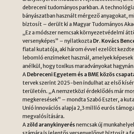
debreceni tudományos parkban. A technológia
bányászatban használt mérgező anyagokat, mi
biztosít – derült ki a Magyar Tudományos Aka
„Ez a módszer nemcsak környezetvédelmi áttö
versenyképes” – nyilatkozta
Dr. Kovács Benc
fiatal kutatója, aki három évvel ezelőtt kezdt
lebomló enzimeket használ, amelyek képesek 
anélkül, hogy toxikus maradványokat hagynán
A
Debreceni Egyetem és a BME közös csapat
tervek szerint 2025-ben indulhat az első kís
területén. „A nemzetközi érdeklődés már mos
megkeresések” – mondta Szabó Eszter, a kut
Unió innovációs alapja 2,3 millió eurós támoga
megvalósítására.
A
zöld aranykinyerés
nemcsak új munkahelye
számára is jelentős versenyelőnyt biztosít a f