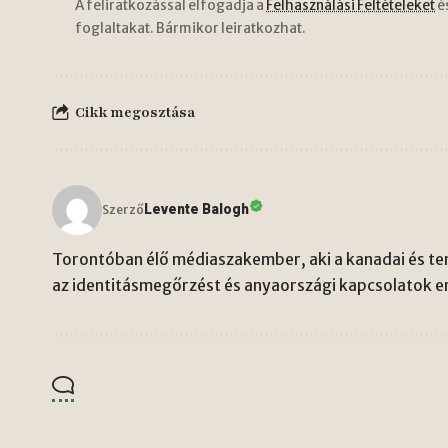
A feliratkozással elfogadja a
Felhasználási Feltételeket
é
foglaltakat. Bármikor leiratkozhat.
Cikk megosztása
Levente Balogh
Szerző
Torontóban élő médiaszakember, aki a kanadai és ten
az identitásmegőrzést és anyaországi kapcsolatok er