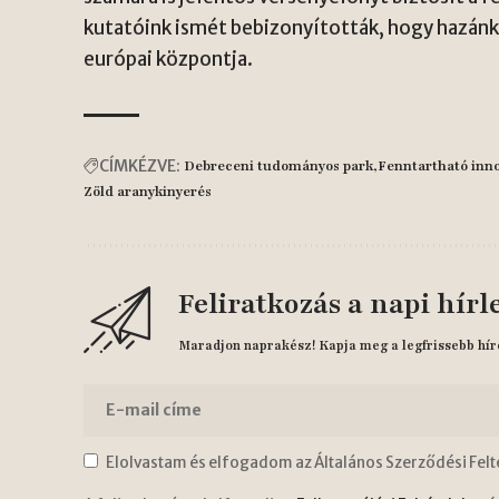
kutatóink ismét bebizonyították, hogy hazánk
európai központja.
CÍMKÉZVE:
Debreceni tudományos park
Fenntartható inn
Zöld aranykinyerés
Feliratkozás a napi hírl
Maradjon naprakész! Kapja meg a legfrissebb hír
Elolvastam és elfogadom az Általános Szerződési Felt