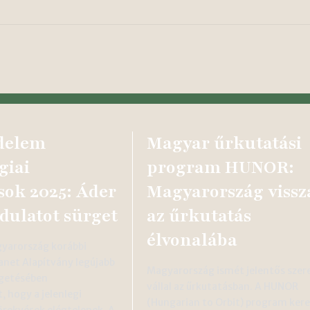
delem
Magyar űrkutatási
giai
program HUNOR:
ok 2025: Áder
Magyarország vissz
rdulatot sürget
az űrkutatás
élvonalába
gyarország korábbi
lanet Alapítvány legújabb
Magyarország ismét jelentős szer
getésében
vállal az űrkutatásban. A HUNOR
, hogy a jelenlegi
(Hungarian to Orbit) program ker
örekvések elégtelenek. A