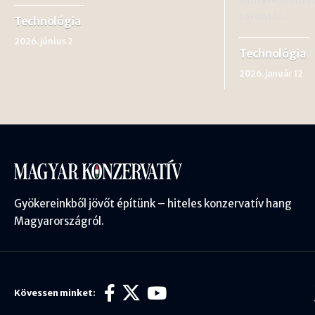
torontói…
Technológia
2026. június 2
Technológia
2026. január 12
Gyökereinkből jövőt építünk – hiteles konzervatív hang
Magyarországról.
Kövessen minket: