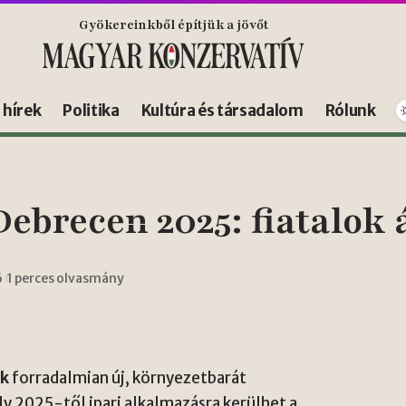
Gyökereinkből építjük a jövőt
s hírek
Politika
Kultúra és társadalom
Rólunk
ebrecen 2025: fiatalok 
6
1 perces olvasmány
ók
forradalmian új, környezetbarát
ly 2025-től ipari alkalmazásra kerülhet a