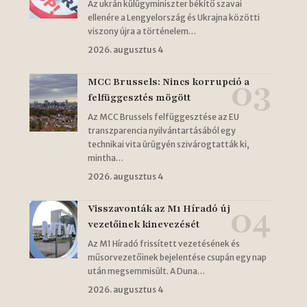
Az ukrán külügyminiszter békítő szavai
ellenére a Lengyelország és Ukrajna közötti
viszony újra a történelem…
2026. augusztus 4
MCC Brussels: Nincs korrupció a
felfüggesztés mögött
Az MCC Brussels felfüggesztése az EU
transzparencia nyilvántartásából egy
technikai vita ürügyén szivárogtatták ki,
mintha…
2026. augusztus 4
Visszavonták az M1 Híradó új
vezetőinek kinevezését
Az M1 Híradó frissített vezetésének és
műsorvezetőinek bejelentése csupán egy nap
után megsemmisült. A Duna…
2026. augusztus 4