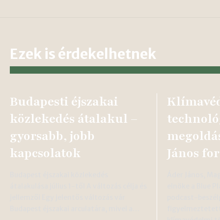
Ezek is érdekelhetnek
Budapesti éjszakai
Klímavé
közlekedés átalakul –
technoló
gyorsabb, jobb
megoldás
kapcsolatok
János fo
Budapest éjszakai közlekedés
Áder János, Ma
átalakulása július 1-től A változás célja és
elnöke a Blue P
jellemzői Egy jelentős változás vár
podcast-beszél
Budapest éjszakai arculatára, mivel a…
figyelmeztetett
klímavédelmi t