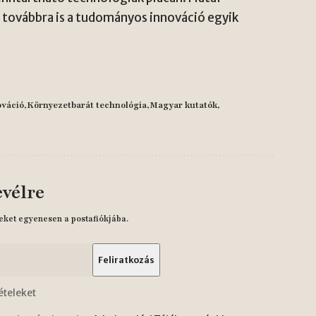
 továbbra is a tudományos innováció egyik
ováció
Környezetbarát technológia
Magyar kutatók
evélre
eket egyenesen a postafiókjába.
ételeket