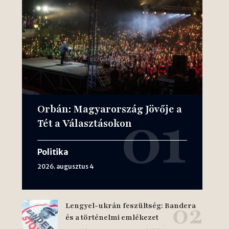
Orbán: Magyarország Jövője a
Tét a Választásokon
Politika
2026. augusztus 4
Lengyel-ukrán feszültség: Bandera
és a történelmi emlékezet