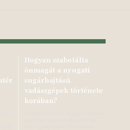
Hogyan szabotálta
önmagát a nyugati
atér
sugárhajtású
vadászgépek története
korában?
epet
A hidegháború alatt a nyugati hatalmak
komoly technológiai előnyre tettek
etében
szert a vadászgépek fejlesztésében,