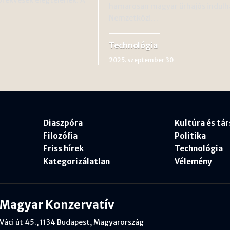
hamarosan magyar űrhajós indulh
Nemzetközi…
Technológia
2025. szeptember 30
Diaszpóra
Kultúra és tá
Filozófia
Politika
Friss hírek
Technológia
Kategorizálatlan
Vélemény
Magyar Konzervatív
Váci út 45., 1134 Budapest, Magyarország