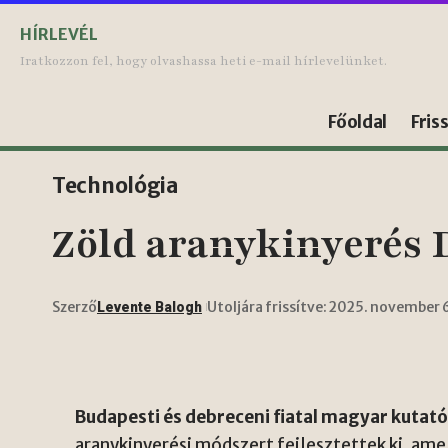
HÍRLEVÉL
Iratkozzon fel, hogy olvashassa heti e-mail hírlevelünket.
Főoldal
Fris
Technológia
Zöld aranykinyerés D
Szerző
Utoljára frissítve: 2025. november 
Levente Balogh
Budapesti és debreceni fiatal magyar kutat
aranykinyerési módszert fejlesztettek ki, ame