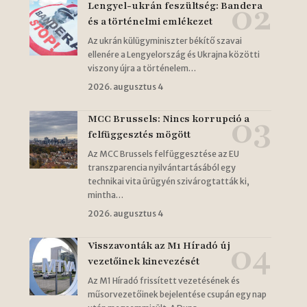
Lengyel-ukrán feszültség: Bandera
és a történelmi emlékezet
Az ukrán külügyminiszter békítő szavai
ellenére a Lengyelország és Ukrajna közötti
viszony újra a történelem…
2026. augusztus 4
MCC Brussels: Nincs korrupció a
felfüggesztés mögött
Az MCC Brussels felfüggesztése az EU
transzparencia nyilvántartásából egy
technikai vita ürügyén szivárogtatták ki,
mintha…
2026. augusztus 4
Visszavonták az M1 Híradó új
vezetőinek kinevezését
Az M1 Híradó frissített vezetésének és
műsorvezetőinek bejelentése csupán egy nap