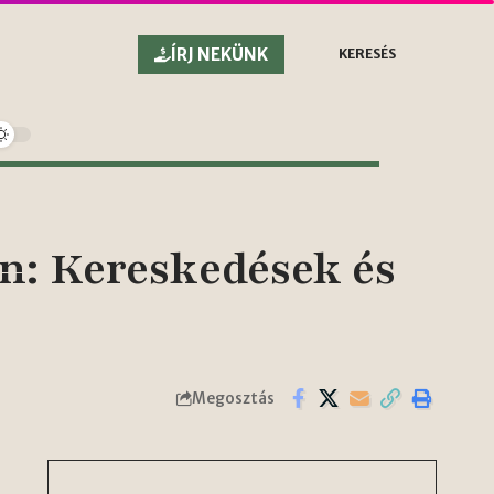
ÍRJ NEKÜNK
KERESÉS
n: Kereskedések és
Megosztás