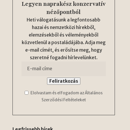
Legyen naprakész konzervatív
nézőpontból
Heti válogatásunk a legfontosabb
hazai és nemzetközi hírekből,
elemzésekből és véleményekből
közvetlenül a postaládájába. Adja meg
e-mail címét, és erősítse meg, hogy
szeretné fogadni hírlevelünket.
Elolvastam és elfogadom az Általános
Szerződési Feltételeket
Legfrissebb hírek