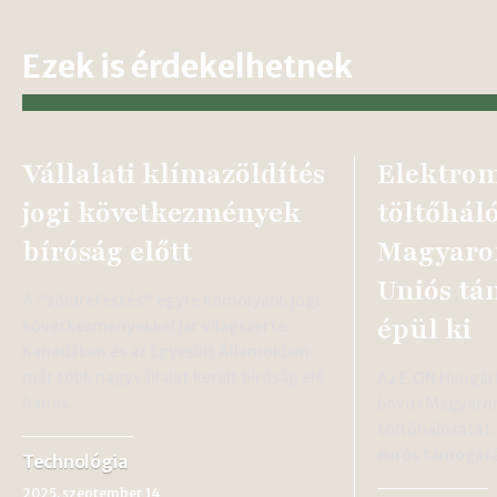
Ezek is érdekelhetnek
Vállalati klímazöldítés
Elektro
jogi következmények
töltőhál
bíróság előtt
Magyaror
Uniós tá
A "zöldrefestés" egyre komolyabb jogi
épül ki
következményekkel jár világszerte.
Kanadában és az Egyesült Államokban
már több nagyvállalat került bíróság elé
Az E.ON Hungár
hamis…
bővíti Magyaro
töltőhálózatát.
eurós támogatás
Technológia
2025. szeptember 14