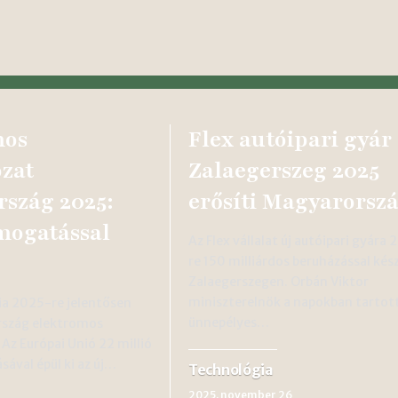
mos
Flex autóipari gyár
ózat
Zalaegerszeg 2025
szág 2025:
erősíti Magyarorsz
mogatással
Az Flex vállalat új autóipari gyára
re 150 milliárdos beruházással kész
Zalaegerszegen. Orbán Viktor
miniszterelnök a napokban tartot
ia 2025-re jelentősen
ünnepélyes…
rszág elektromos
 Az Európai Unió 22 millió
ával épül ki az új…
Technológia
2025. november 26