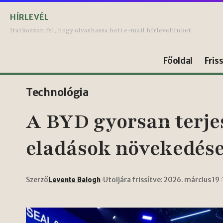
HÍRLEVÉL
Iratkozzon fel, hogy olvashassa heti e-mail hírlevelünket.
Főoldal
Fris
Technológia
A BYD gyorsan terje
eladások növekedés
Szerző
Utoljára frissítve: 2026. március 19
Levente Balogh