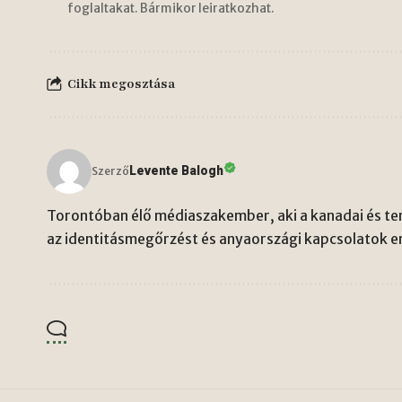
foglaltakat. Bármikor leiratkozhat.
Cikk megosztása
Levente Balogh
Szerző
Torontóban élő médiaszakember, aki a kanadai és ten
az identitásmegőrzést és anyaországi kapcsolatok er