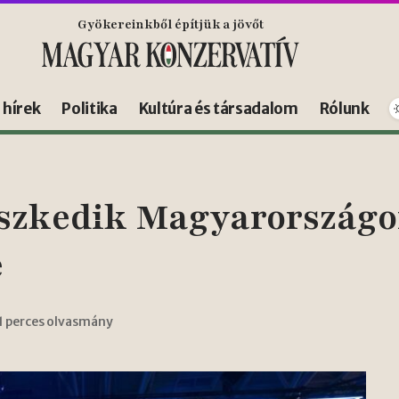
Gyökereinkből építjük a jövőt
s hírek
Politika
Kultúra és társadalom
Rólunk
szkedik Magyarországo
e
1 perces olvasmány