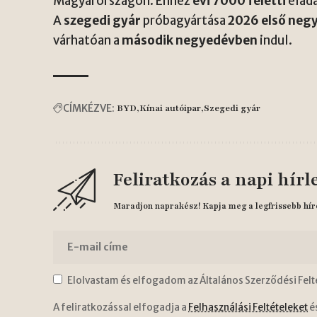
Magyarországon. Ehhez
évi 7000 feletti
eladá
A
szegedi gyár
próbagyártása
2026 első neg
várhatóan a
második negyedévben
indul.
CÍMKÉZVE:
BYD
Kínai autóipar
Szegedi gyár
Feliratkozás a napi hírl
Maradjon naprakész! Kapja meg a legfrissebb hír
Elolvastam és elfogadom az Általános Szerződési Felt
A feliratkozással elfogadja a
Felhasználási Feltételeket
é