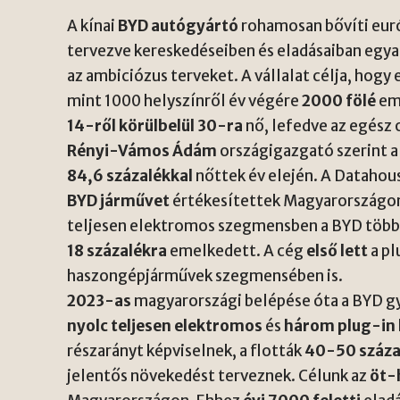
A kínai
BYD autógyártó
rohamosan bővíti eur
tervezve kereskedéseiben és eladásaiban egy
az ambiciózus terveket. A vállalat célja, hogy
mint 1000 helyszínről év végére
2000 fölé
em
14-ről körülbelül 30-ra
nő, lefedve az egész 
Rényi-Vámos Ádám
országigazgató szerint a 
84,6 százalékkal
nőttek év elején. A Datahous
BYD járművet
értékesítettek Magyarországo
teljesen elektromos szegmensben a BYD töb
18 százalékra
emelkedett. A cég
első lett
a pl
haszongépjárművek szegmensében is.
2023-as
magyarországi belépése óta a BYD gy
nyolc teljesen elektromos
és
három plug-in 
részarányt képviselnek, a flották
40-50 száza
jelentős növekedést terveznek. Célunk az
öt-