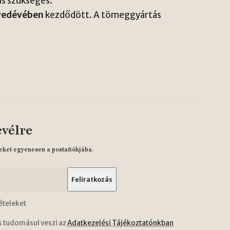
s szükséges.
yedévében
kezdődött. A tömeggyártás
evélre
eket egyenesen a postafiókjába.
ételeket
s tudomásul veszi az
Adatkezelési Tájékoztatónkban