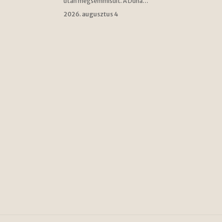
után megsemmisült. A Duna…
2026. augusztus 4