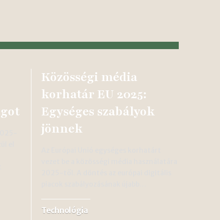
Közösségi média
korhatár EU 2025:
ágot
Egységes szabályok
jönnek
 2025-
ül el
Az Európai Unió egységes korhatárt
vezet be a közösségi média használatára
t
2025-től. A döntés az európai digitális
piacok szabályozásának újabb…
Technológia