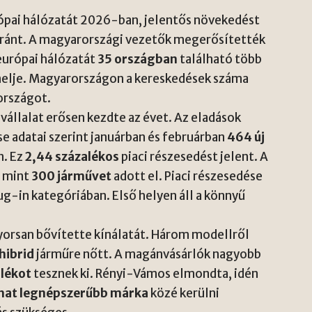
ópai hálózatát 2026-ban, jelentős növekedést
aránt. A magyarországi vezetők megerősítették
 európai hálózatát
35 országban
található több
elje. Magyarországon a kereskedések száma
országot.
vállalat erősen kezdte az évet. Az eladások
e adatai szerint januárban és februárban
464 új
n. Ez
2,44 százalékos
piaci részesedést jelent. A
b mint
300 járművet
adott el. Piaci részesedése
ug-in kategóriában. Első helyen áll a könnyű
orsan bővítette kínálatát. Három modellről
hibrid
járműre nőtt. A magánvásárlók nagyobb
lékot
tesznek ki. Rényi-Vámos elmondta, idén
hat legnépszerűbb márka
közé kerülni